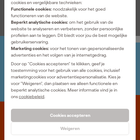
cookies en vergelijkbare technieken:
Functionele cookies:
noodzakelijk voor het goed
Bekijk alle kenmerken
functioneren van de website.
Beperkt analytische cookies:
om het gebruik van de
website te analyseren en verbeteren, zonder persoonlijke
profielen aan te leggen. Dit biedt voor jou de best mogelijke
gebruikerservaring.
Marketing cookies:
voor het tonen van gepersonaliseerde
Jouw account
advertenties en het volgen van je internetgedrag.
Log-in en beheer je bestellingen en gegevens
Door op "Cookies accepteren" te klikken, geef je
Nieuwsbrief
toestemming voor het gebruik van alle cookies, inclusief
Inschrijven wekelijkse nieuwsbrief
marketingcookies voor advertentiepersonalisatie. Kies je
Wij helpen je graag
voor "Weigeren", dan plaatsen we alleen functionele en
Neem contact op met één van onze specialisten.
beperkt analytische cookies. Meer informatie vind je in
ons
cookiebeleid
.
Waar staat Gereedschapcentrum voor
Cookies accepteren
Professioneel gereedschap met advies op maat: wij zijn dé online
Weigeren
specialist, wat je project ook is. Gereedschapcentrum is Beter
Maken.