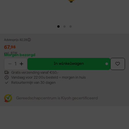
Adviesprijs
82,28
67
,
98
incl. BTW
Morgen bezorgd
In winkelwagen
Gratis verzending vanaf €50,-
Vandaag voor 22:00u besteld = morgen in huis
Retourtermijn van 30 dagen
Gereedschapcentrum is Kiyoh gecertificeerd