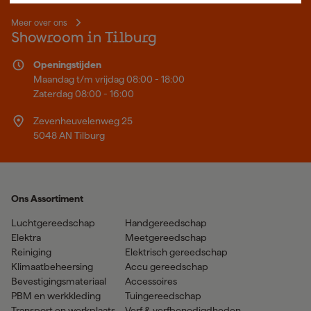
Meer over ons
Showroom in Tilburg
Openingstijden
Maandag t/m vrijdag 08:00 - 18:00
Zaterdag 08:00 - 16:00
Zevenheuvelenweg 25
5048 AN Tilburg
Ons Assortiment
Luchtgereedschap
Handgereedschap
Elektra
Meetgereedschap
Reiniging
Elektrisch gereedschap
Klimaatbeheersing
Accu gereedschap
Bevestigingsmateriaal
Accessoires
PBM en werkkleding
Tuingereedschap
Transport en werkplaats
Verf & verfbenodigdheden