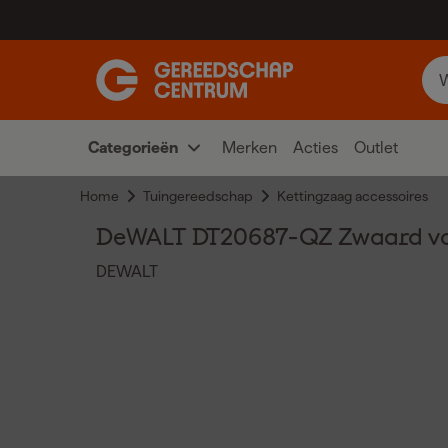
Categorieën
Merken
Acties
Outlet
Home
Tuingereedschap
Kettingzaag accessoires
DeWALT DT20687-QZ Zwaard vo
DEWALT