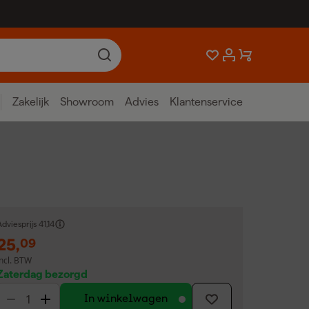
Zakelijk
Showroom
Advies
Klantenservice
dviesprijs
41,14
25
,
09
incl. BTW
Zaterdag bezorgd
In winkelwagen