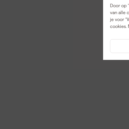
Door op 
van alle 
je voor "
cookies. 