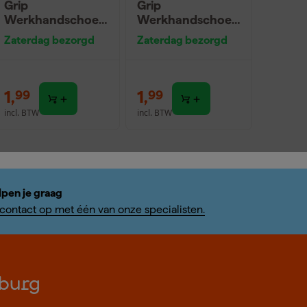
Grip
Grip
Werkhandschoen
Werkhandschoen
en - Groen/Geel -
en - Groen/Geel -
Zaterdag bezorgd
Zaterdag bezorgd
8/M
10/XL
1
,
1
,
99
99
incl. BTW
incl. BTW
lpen je graag
ontact op met één van onze specialisten.
burg