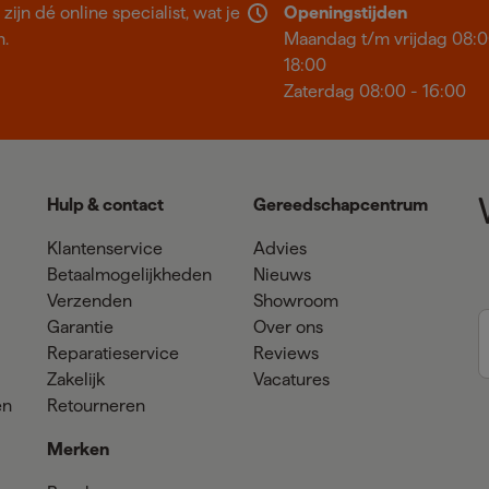
ijn dé online specialist, wat je
Openingstijden
n.
Maandag t/m vrijdag 08:0
18:00
Zaterdag 08:00 - 16:00
Hulp & contact
Gereedschapcentrum
Klantenservice
Advies
Betaalmogelijkheden
Nieuws
Verzenden
Showroom
Garantie
Over ons
Reparatieservice
Reviews
Zakelijk
Vacatures
en
Retourneren
Merken