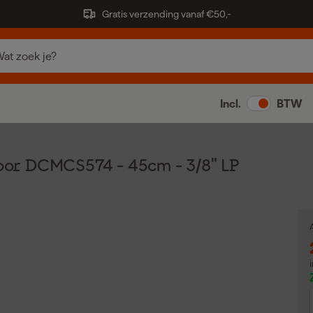
Gratis verzending vanaf €50,-
Incl.
BTW
or DCMCS574 - 45cm - 3/8" LP
A