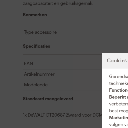
zaagcapaciteit en gebruiksgemak.
Kenmerken
Type accessoire
Specificaties
Cookies
EAN
Artikelnummer
Gereedsc
techniek
Modelcode
Function
Beperkt 
Standaard meegeleverd
verbetere
best mog
1x DeWALT DT20687 Zwaard voor DCMCS574
Marketin
volgen va