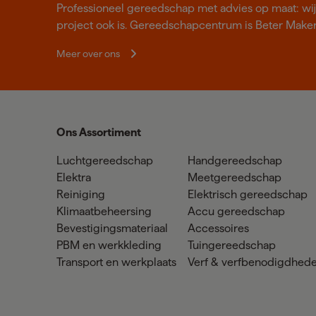
Professioneel gereedschap met advies op maat: wij z
project ook is. Gereedschapcentrum is Beter Make
Meer over ons
Ons Assortiment
Luchtgereedschap
Handgereedschap
Elektra
Meetgereedschap
Reiniging
Elektrisch gereedschap
Klimaatbeheersing
Accu gereedschap
Bevestigingsmateriaal
Accessoires
PBM en werkkleding
Tuingereedschap
Transport en werkplaats
Verf & verfbenodigdhed