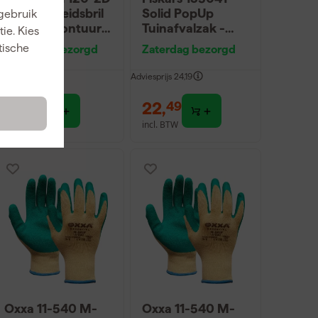
EU Veiligheidsbril
Solid PopUp
 gebruik
zonder montuur -
Tuinafvalzak -
ie. Kies
Getint Glas
56L
tische
Zaterdag bezorgd
Zaterdag bezorgd
dviesprijs
6,86
Adviesprijs
24,19
4
,
22
,
49
49
incl. BTW
incl. BTW
Oxxa 11-540 M-
Oxxa 11-540 M-