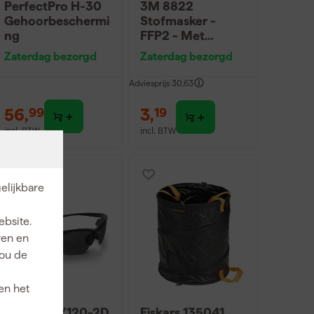
PerfectPro H-30
3M 8822
Gehoorbeschermi
Stofmasker -
ng
FFP2 - Met
ventiel
Zaterdag bezorgd
Zaterdag bezorgd
Adviesprijs
30,63
56
,
3
,
99
19
incl. BTW
incl. BTW
elijkbare
ebsite.
ren en
jou de
en het
Stanley SY120-2D
Fiskars 135041