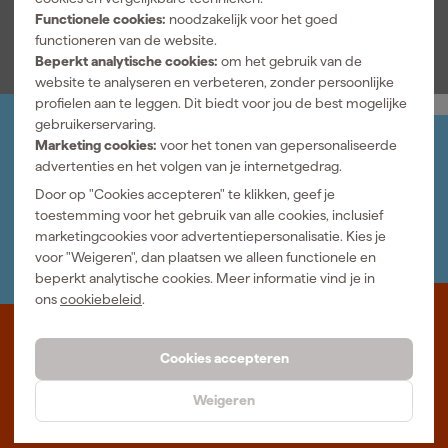
Bekijk alle kenmerken
Functionele cookies:
noodzakelijk voor het goed
functioneren van de website.
Beperkt analytische cookies:
om het gebruik van de
website te analyseren en verbeteren, zonder persoonlijke
profielen aan te leggen. Dit biedt voor jou de best mogelijke
gebruikerservaring.
Marketing cookies:
voor het tonen van gepersonaliseerde
Jouw account
advertenties en het volgen van je internetgedrag.
Log-in en beheer je bestellingen en gegevens
Nieuwsbrief
Door op "Cookies accepteren" te klikken, geef je
Inschrijven wekelijkse nieuwsbrief
toestemming voor het gebruik van alle cookies, inclusief
Wij helpen je graag
marketingcookies voor advertentiepersonalisatie. Kies je
Neem contact op met één van onze specialisten.
voor "Weigeren", dan plaatsen we alleen functionele en
beperkt analytische cookies. Meer informatie vind je in
ons
cookiebeleid
.
Waar staat Gereedschapcentrum voor
Cookies accepteren
Professioneel gereedschap met advies op maat: wij zijn dé online
Weigeren
specialist, wat je project ook is. Gereedschapcentrum is Beter
Maken.