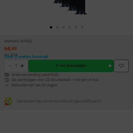
Adviesprijs
92,93
54
,
69
incl. BTW
Over 2 weken bezorgd
In winkelwagen
Gratis verzending vanaf €50,-
Op werkdagen voor 22:00u besteld = morgen in huis
Retourtermijn van 30 dagen
Gereedschapcentrum is Kiyoh gecertificeerd