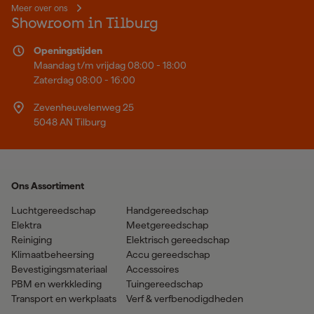
Meer over ons
Showroom in Tilburg
Openingstijden
Maandag t/m vrijdag 08:00 - 18:00
Zaterdag 08:00 - 16:00
Zevenheuvelenweg 25
5048 AN Tilburg
Ons Assortiment
Luchtgereedschap
Handgereedschap
Elektra
Meetgereedschap
Reiniging
Elektrisch gereedschap
Klimaatbeheersing
Accu gereedschap
Bevestigingsmateriaal
Accessoires
PBM en werkkleding
Tuingereedschap
Transport en werkplaats
Verf & verfbenodigdheden