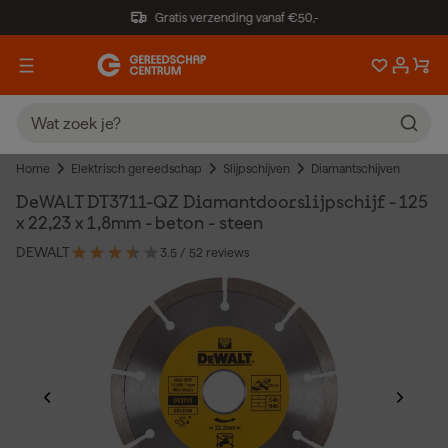
Gratis verzending vanaf €50,-
Home
Elektrisch gereedschap
Slijpschijven
Diamantschijven
DeWALT DT3711-QZ Diamantdoorslijpschijf - 125
x 22,23 x 1,8mm - beton - steen
DEWALT
3.5
/ 5
2 reviews