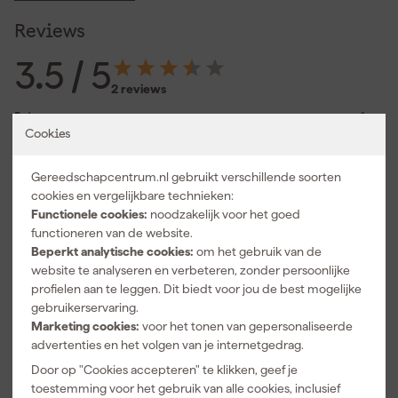
kies je voor een DeWALT diamantschijf die praktisch werkt en
sterk aansluit op veelvoorkomende klussen in beton en steen.
Reviews
3.5
/ 5
2 reviews
5 sterren
1
Cookies
4 sterren
0
3 sterren
0
2 sterren
1
Gereedschapcentrum.nl gebruikt verschillende soorten
1 ster
0
cookies en vergelijkbare technieken:
Functionele cookies:
noodzakelijk voor het goed
5.0
geverifieerd
functioneren van de website.
Exact als zoals omschrijving op de site
Beperkt analytische cookies:
om het gebruik van de
7-8-2023
website te analyseren en verbeteren, zonder persoonlijke
profielen aan te leggen. Dit biedt voor jou de best mogelijke
gebruikerservaring.
2.0
geverifieerd
Marketing cookies:
voor het tonen van gepersonaliseerde
advertenties en het volgen van je internetgedrag.
Grote moeite met hardsteen. Steen brokkelt zelfs iets.
M.
22-9-2021
Door op "Cookies accepteren" te klikken, geef je
toestemming voor het gebruik van alle cookies, inclusief