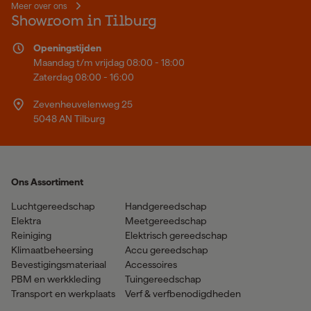
Meer over ons
Showroom in Tilburg
Openingstijden
Maandag t/m vrijdag 08:00 - 18:00
Zaterdag 08:00 - 16:00
Zevenheuvelenweg 25
5048 AN Tilburg
Ons Assortiment
Luchtgereedschap
Handgereedschap
Elektra
Meetgereedschap
Reiniging
Elektrisch gereedschap
Klimaatbeheersing
Accu gereedschap
Bevestigingsmateriaal
Accessoires
PBM en werkkleding
Tuingereedschap
Transport en werkplaats
Verf & verfbenodigdheden