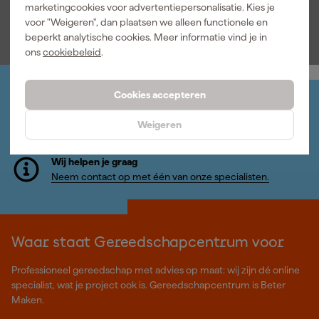
marketingcookies voor advertentiepersonalisatie. Kies je
Over onze reviews
voor "Weigeren", dan plaatsen we alleen functionele en
beperkt analytische cookies. Meer informatie vind je in
ons
cookiebeleid
.
Cookies accepteren
Jouw account
Log-in en beheer je bestellingen en gegevens
Weigeren
Nieuwsbrief
Inschrijven wekelijkse nieuwsbrief
Wij helpen je graag
Neem contact op met één van onze specialisten.
Waar staat Gereedschapcentrum voor
Professioneel gereedschap met advies op maat: wij zijn dé online
specialist, wat je project ook is. Gereedschapcentrum is Beter
Maken.