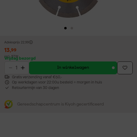
Adviesprijs
22,99
13
,
99
incl. BTW
Vrijdag bezorgd
In winkelwagen
Gratis verzending vanaf €50,-
Op werkdagen voor 22:00u besteld = morgen in huis
Retourtermijn van 30 dagen
Gereedschapcentrum is Kiyoh gecertificeerd