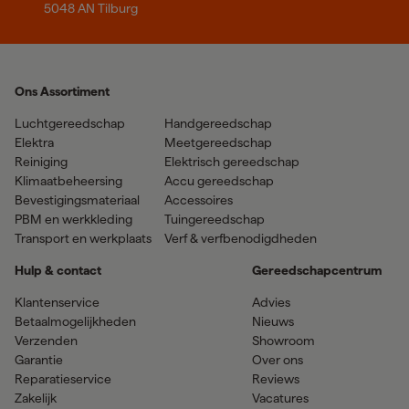
5048 AN Tilburg
Ons Assortiment
Luchtgereedschap
Handgereedschap
Elektra
Meetgereedschap
Reiniging
Elektrisch gereedschap
Klimaatbeheersing
Accu gereedschap
Bevestigingsmateriaal
Accessoires
PBM en werkkleding
Tuingereedschap
Transport en werkplaats
Verf & verfbenodigdheden
Hulp & contact
Gereedschapcentrum
Klantenservice
Advies
Betaalmogelijkheden
Nieuws
Verzenden
Showroom
Garantie
Over ons
Reparatieservice
Reviews
Zakelijk
Vacatures