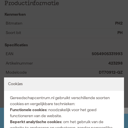
Productinformatie
Kenmerken
Bitmaten
PH2
Soort bit
PH
Specificaties
EAN
5054905331993
Artikelnummer
423298
Modelcode
DT70912-QZ
Cookies
Bekijk alle kenmerken
Gereedschapcentrum.nl gebruikt verschillende soorten
cookies en vergelijkbare technieken:
Functionele cookies:
noodzakelijk voor het goed
functioneren van de website.
Beperkt analytische cookies:
om het gebruik van de
Jouw account
website te analyseren en verbeteren, zonder persoonlijke