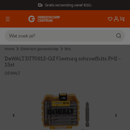
Gratis verzending vanaf €50,-
Home
Elektrisch gereedschap
Bits
DeWALT DT70912-QZ Flextorq schroefbits PH2 -
15st
DEWALT