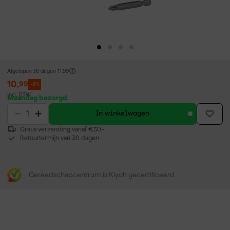
Afgelopen 30 dagen
11,99
10
,
99
-8%
incl. BTW
Maandag bezorgd
In winkelwagen
Gratis verzending vanaf €50,-
Retourtermijn van 30 dagen
Gereedschapcentrum is Kiyoh gecertificeerd