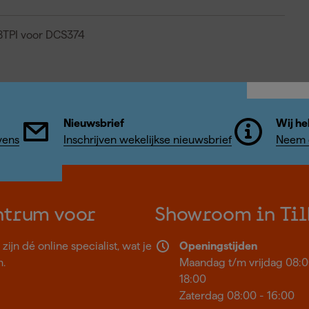
8TPI voor DCS374
Nieuwsbrief
Wij he
vens
Inschrijven wekelijkse nieuwsbrief
Neem c
ntrum voor
Showroom in Til
ijn dé online specialist, wat je
Openingstijden
n.
Maandag t/m vrijdag 08:0
18:00
Zaterdag 08:00 - 16:00