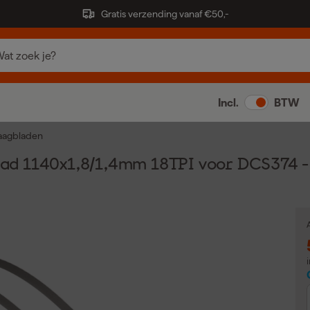
Gratis verzending vanaf €50,-
Incl.
BTW
aagbladen
d 1140x1,8/1,4mm 18TPI voor DCS374 -