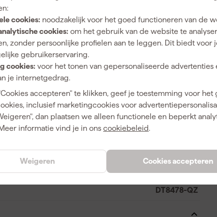
40x1,8/1,4mm ondersteunen een rustige loop tijdens het
en:
en. Met drie lintzaagbladen in één verpakking beschik je
ele cookies:
noodzakelijk voor het goed functioneren van de w
bouwplaats of in de werkplaats. Deze DeWALT
analytische cookies:
om het gebruik van de website te analyse
el zaaggereedschap voor installatiewerk constructiewerk
n, zonder persoonlijke profielen aan te leggen. Dit biedt voor 
amheid belangrijk zijn.
elijke gebruikerservaring.
g cookies:
voor het tonen van gepersonaliseerde advertenties 
n je internetgedrag.
"Cookies accepteren" te klikken, geef je toestemming voor het
Metaal
cookies, inclusief marketingcookies voor advertentiepersonalisat
Weigeren", dan plaatsen we alleen functionele en beperkt analy
Meer informatie vind je in ons
cookiebeleid
.
5054905332136
Weigeren
Cookies accepteren
423304
DT8478-QZ