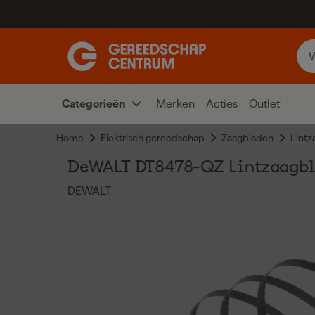
Categorieën
Merken
Acties
Outlet
Home
Elektrisch gereedschap
Zaagbladen
Lintz
DeWALT DT8478-QZ Lintzaagbla
DEWALT