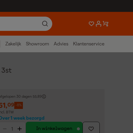
Zakelijk
Showroom
Advies
Klantenservice
 3st
Afgelopen 30 dagen
55,89
51
,
09
-8%
incl. BTW
Over 1 week bezorgd
In winkelwagen