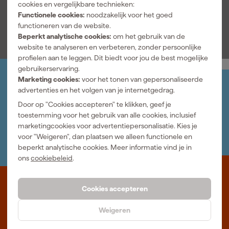
cookies en vergelijkbare technieken:
Functionele cookies:
noodzakelijk voor het goed
Bekijk alle kenmerken
functioneren van de website.
Beperkt analytische cookies:
om het gebruik van de
website te analyseren en verbeteren, zonder persoonlijke
profielen aan te leggen. Dit biedt voor jou de best mogelijke
gebruikerservaring.
Marketing cookies:
voor het tonen van gepersonaliseerde
Jouw account
advertenties en het volgen van je internetgedrag.
Log-in en beheer je bestellingen en gegevens
Door op "Cookies accepteren" te klikken, geef je
Nieuwsbrief
toestemming voor het gebruik van alle cookies, inclusief
Inschrijven wekelijkse nieuwsbrief
marketingcookies voor advertentiepersonalisatie. Kies je
Wij helpen je graag
voor "Weigeren", dan plaatsen we alleen functionele en
Neem contact op met één van onze specialisten.
beperkt analytische cookies. Meer informatie vind je in
ons
cookiebeleid
.
Waar staat Gereedschapcentrum voor
Cookies accepteren
Professioneel gereedschap met advies op maat: wij zijn dé online
Weigeren
specialist, wat je project ook is. Gereedschapcentrum is Beter
Maken.