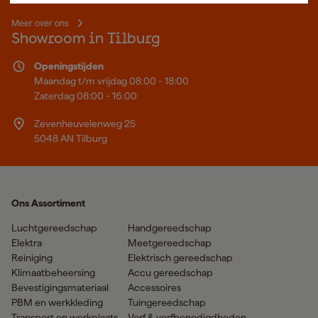
Meer over ons
Showroom in Tilburg
Openingstijden
Maandag t/m vrijdag 08:00 - 18:00
Zaterdag 08:00 - 16:00
Zevenheuvelenweg 25
5048 AN Tilburg
Ons Assortiment
Luchtgereedschap
Handgereedschap
Elektra
Meetgereedschap
Reiniging
Elektrisch gereedschap
Klimaatbeheersing
Accu gereedschap
Bevestigingsmateriaal
Accessoires
PBM en werkkleding
Tuingereedschap
Transport en werkplaats
Verf & verfbenodigdheden