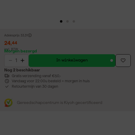
Adviesprijs
33,31
24
,
44
incl. BTW
Morgen bezorgd
In winkelwagen
Nog 2 beschikbaar
Gratis verzending vanaf €50,-
Vandaag voor 22:00u besteld = morgen in huis
Retourtermijn van 30 dagen
Gereedschapcentrum is Kiyoh gecertificeerd