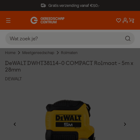
Gratis verzending vanaf €50,-
Home
Meetgereedschap
Rolmaten
DeWALT DWHT38114-0 COMPACT Rolmaat - 5m x
28mm
DEWALT