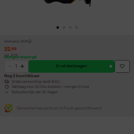
Adviesprijs
28,81
22
,
99
incl. BTW
Morgen bezorgd
In winkelwagen
Nog 2 beschikbaar
Gratis verzending vanaf €50,-
Vandaag voor 22:00u besteld = morgen in huis
Retourtermijn van 30 dagen
Gereedschapcentrum is Kiyoh gecertificeerd