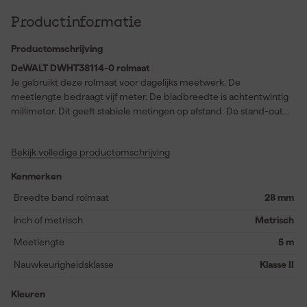
Productinformatie
Productomschrijving
DeWALT DWHT38114-0 rolmaat
Je gebruikt deze rolmaat voor dagelijks meetwerk. De
meetlengte bedraagt vijf meter. De bladbreedte is achtentwintig
millimeter. Dit geeft stabiele metingen op afstand. De stand-out
reikt tot drie komma negen meter. Hierdoor meet je zonder extra
ondersteuning. Het vergrendelingsmechanisme werkt
Bekijk volledige productomschrijving
gecontroleerd en betrouwbaar. Je zet de band eenvoudig vast.
De behuizing is duurzaam uitgevoerd. Dit helpt bij gebruik op de
Kenmerken
werkplek. Het ergonomische ontwerp ligt prettig in je hand.
Hierdoor werk je comfortabel tijdens meten. Het blad heeft een
Breedte band rolmaat
28 mm
tylon coating. Deze coating vermindert slijtage tijdens herhaald
Inch of metrisch
Metrisch
gebruik. Je behoudt duidelijke afleesbaarheid van maten. De
rolmaat is geschikt voor binnenwerk. Ook gebruik op locatie
Meetlengte
5 m
verloopt soepel. Je werkt nauwkeurig bij hout en plaatmateriaal.
Nauwkeurigheidsklasse
Klasse II
De balans ondersteunt gecontroleerd werken. Zo meet je
doelgericht en efficiënt door.
Kleuren