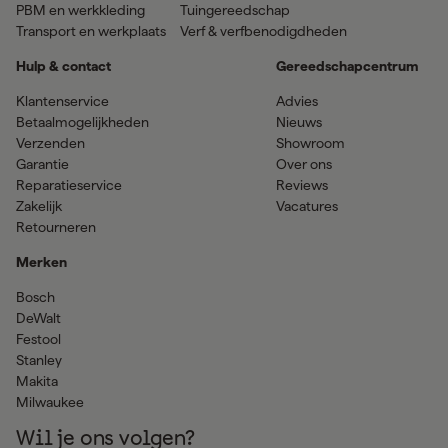
PBM en werkkleding
Tuingereedschap
Transport en werkplaats
Verf & verfbenodigdheden
Hulp & contact
Gereedschapcentrum
Klantenservice
Advies
Betaalmogelijkheden
Nieuws
Verzenden
Showroom
Garantie
Over ons
Reparatieservice
Reviews
Zakelijk
Vacatures
Retourneren
Merken
Bosch
DeWalt
Festool
Stanley
Makita
Milwaukee
Wil je ons volgen?