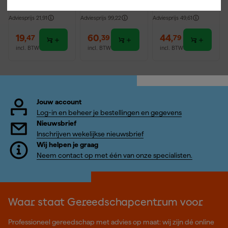
batterijen
Adviesprijs
21,91
Adviesprijs
99,22
Adviesprijs
49,61
19
,
60
,
44
,
47
39
79
incl. BTW
incl. BTW
incl. BTW
Jouw account
Log-in en beheer je bestellingen en gegevens
Nieuwsbrief
Inschrijven wekelijkse nieuwsbrief
Wij helpen je graag
Neem contact op met één van onze specialisten.
Waar staat Gereedschapcentrum voor
Professioneel gereedschap met advies op maat: wij zijn dé online