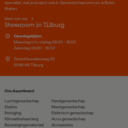
specialist, wat je project ook is. Gereedschapcentrum is Beter
Maken.
Meer over ons
Showroom in Tilburg
Openingstijden
Maandag t/m vrijdag 08:00 - 18:00
Zaterdag 08:00 - 16:00
Zevenheuvelenweg 25
5048 AN Tilburg
Ons Assortiment
Luchtgereedschap
Handgereedschap
Elektra
Meetgereedschap
Reiniging
Elektrisch gereedschap
Klimaatbeheersing
Accu gereedschap
Bevestigingsmateriaal
Accessoires