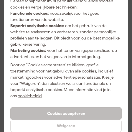
bezorgd
bezorgd
bezorgd
Gereedschapcentrum.nl gebruikt verschillende soorten
magnetisch -
cookies en vergelijkbare technieken:
165mm
Functionele cookies:
noodzakelijk voor het goed
Adviesprijs
23,30
Adviesprijs
14,00
Adviesprijs
35,26
functioneren van de website.
14
,
13
,
27
,
90
99
96
Beperkt analytische cookies:
om het gebruik van de
incl. BTW
incl. BTW
incl. BTW
website te analyseren en verbeteren, zonder persoonlijke
profielen aan te leggen. Dit biedt voor jou de best mogelijke
gebruikerservaring.
Marketing cookies:
voor het tonen van gepersonaliseerde
advertenties en het volgen van je internetgedrag.
Door op "Cookies accepteren" te klikken, geef je
toestemming voor het gebruik van alle cookies, inclusief
marketingcookies voor advertentiepersonalisatie. Kies je
voor "Weigeren", dan plaatsen we alleen functionele en
beperkt analytische cookies. Meer informatie vind je in
ons
cookiebeleid
.
DeWALT
DeWALT
DeWALT
DWHT42801-
DWHT77100-
DW055PL-XJ
Cookies accepteren
5
XJ Digitale
3.7V Li-ion
Zakwaterpas -
Afstandsmete
Afstandsmete
Morgen
Morgen
Morgen
magnetisch -
r - 30 m - 2x
r Pocket Laser
Weigeren
bezorgd
bezorgd
bezorgd
100mm
1,5V AAA
- 16 m