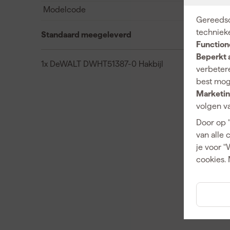
Modelcode
Gereedsc
techniek
Standaard meegeleverd
Function
Beperkt 
1x DeWALT DWHT51387-0 Hakbijl
verbetere
best mog
Marketin
volgen va
Door op 
van alle 
je voor "
cookies. 