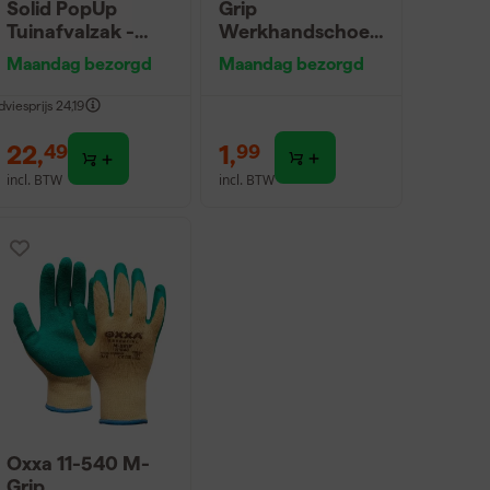
Solid PopUp
Grip
Tuinafvalzak -
Werkhandschoen
56L
en - Groen/Geel -
Maandag bezorgd
Maandag bezorgd
8/M
dviesprijs
24,19
22
,
1
,
49
99
incl. BTW
incl. BTW
Oxxa 11-540 M-
Grip