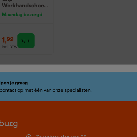
Werkhandschoen
en - Groen/Geel -
Maandag bezorgd
10/XL
1
,
99
incl. BTW
lpen je graag
ontact op met één van onze specialisten.
burg