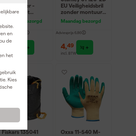
Stofmasker -
EU Veiligheidsbril
elijkbare
FFP2 - Met
zonder montuur -
ventiel
Getint Glas
Maandag bezorgd
Maandag bezorgd
ebsite.
dviesprijs
30,63
Adviesprijs
6,86
ren en
jou de
3
,
4
,
19
49
incl. BTW
incl. BTW
en het
 gebruik
ie. Kies
tische
Fiskars 135041
Oxxa 11-540 M-