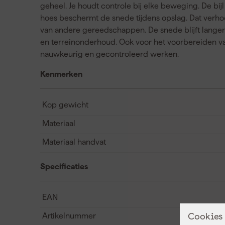
geheel. Je houdt controle bij elke beweging. De b
hoes beschermt de snede tijdens opslag. Dat verhoo
van andere gereedschappen. De snede blijft langer 
en terreinonderhoud. Ook voor het voorbereiden va
nauwkeurig en gecontroleerd werken.
Kenmerken
Kop gewicht
Materiaal
Materiaal handvat
Specificaties
EAN
Artikelnummer
Cookies