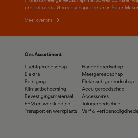
Professioneel gereedschap met advies op maat: wij z
project ook is. Gereedschapcentrum is Beter Make
Meer over ons
Ons Assortiment
Luchtgereedschap
Handgereedschap
Elektra
Meetgereedschap
Reiniging
Elektrisch gereedschap
Klimaatbeheersing
Accu gereedschap
Bevestigingsmateriaal
Accessoires
PBM en werkkleding
Tuingereedschap
Transport en werkplaats
Verf & verfbenodigdhed