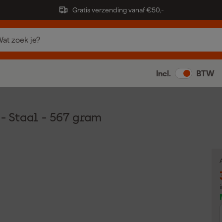
Gratis verzending vanaf €50,-
Incl.
BTW
 Staal - 567 gram
A