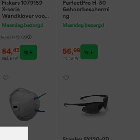
Fiskars 1079159
PerfectPro H-30
X-serie
Gehoorbeschermi
Wandklover voor
ng
aanmaakhout set
Maandag bezorgd
Maandag bezorgd
- 560mm
dviesprijs
120,99
84
,
56
,
43
99
incl. BTW
incl. BTW
3M 8822
Stanley SY120-2D