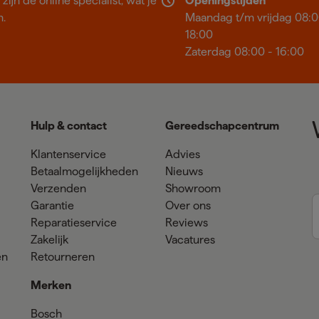
ijn dé online specialist, wat je
Openingstijden
n.
Maandag t/m vrijdag 08:0
18:00
Zaterdag 08:00 - 16:00
Hulp & contact
Gereedschapcentrum
Klantenservice
Advies
Betaalmogelijkheden
Nieuws
Verzenden
Showroom
Garantie
Over ons
Reparatieservice
Reviews
Zakelijk
Vacatures
en
Retourneren
Merken
Bosch