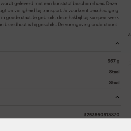
ijl wordt geleverd met een kunststof beschermhoes. Deze
gt de veiligheid bij transport. Je voorkomt beschadiging
in goede staat. Je gebruikt deze hakbijl bij kampeerwerk
n brandhout is hij geschikt. De vormgeving ondersteunt
A
567 g
Staal
Staal
3253560513870
420573