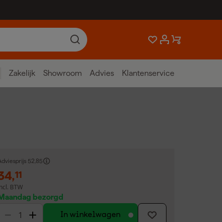
Zakelijk
Showroom
Advies
Klantenservice
dviesprijs
52,85
34
,
11
incl. BTW
Maandag bezorgd
In winkelwagen