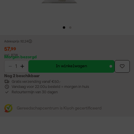
Adviesprijs
92,24
57
,
99
incl. BTW
Morgen bezorgd
In winkelwagen
Nog 2 beschikbaar
Gratis verzending vanaf €50,-
Vandaag voor 22:00u besteld = morgen in huis
Retourtermijn van 30 dagen
Gereedschapcentrum is Kiyoh gecertificeerd