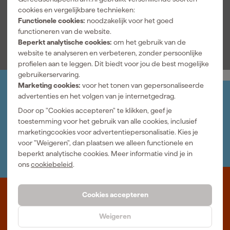
Artikelnummer
420554
cookies en vergelijkbare technieken:
Functionele cookies:
noodzakelijk voor het goed
Bekijk alle kenmerken
functioneren van de website.
Beperkt analytische cookies:
om het gebruik van de
website te analyseren en verbeteren, zonder persoonlijke
profielen aan te leggen. Dit biedt voor jou de best mogelijke
gebruikerservaring.
Marketing cookies:
voor het tonen van gepersonaliseerde
advertenties en het volgen van je internetgedrag.
Jouw account
Log-in en beheer je bestellingen en gegevens
Door op "Cookies accepteren" te klikken, geef je
Nieuwsbrief
toestemming voor het gebruik van alle cookies, inclusief
Inschrijven wekelijkse nieuwsbrief
marketingcookies voor advertentiepersonalisatie. Kies je
Wij helpen je graag
voor "Weigeren", dan plaatsen we alleen functionele en
Neem contact op met één van onze specialisten.
beperkt analytische cookies. Meer informatie vind je in
ons
cookiebeleid
.
Cookies accepteren
Waar staat Gereedschapcentrum voor
Weigeren
Professioneel gereedschap met advies op maat: wij zijn dé online
specialist, wat je project ook is. Gereedschapcentrum is Beter