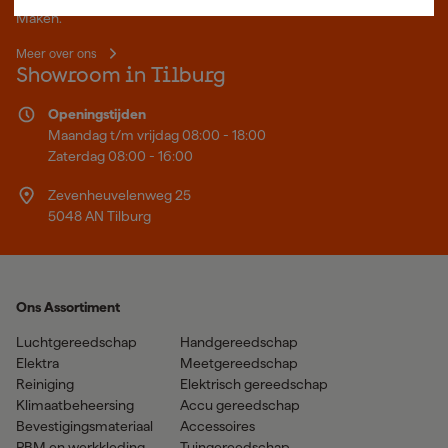
Maken.
Meer over ons
Showroom in Tilburg
Openingstijden
Maandag t/m vrijdag 08:00 - 18:00
Zaterdag 08:00 - 16:00
Zevenheuvelenweg 25
5048 AN Tilburg
Ons Assortiment
Luchtgereedschap
Handgereedschap
Elektra
Meetgereedschap
Reiniging
Elektrisch gereedschap
Klimaatbeheersing
Accu gereedschap
Bevestigingsmateriaal
Accessoires
PBM en werkkleding
Tuingereedschap