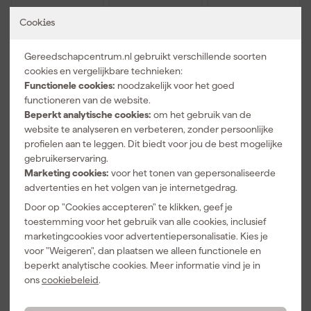
Cookies
DeWALT
DeWALT
DeWALT 1-70-
DWST1-
DWST83408-
362 Extra
Gereedschapcentrum.nl gebruikt verschillende soorten
72364 TSTAK
1
steunen voor
Schuim inlay -
ToughSystem
ToughSystem
cookies en vergelijkbare technieken:
Morgen
Morgen
Morgen
voor
2.0
- 2 stuks
Functionele cookies:
noodzakelijk voor het goed
bezorgd
bezorgd
bezorgd
DWST17808 /
Gereedschap
functioneren van de website.
DWST17807 /
slade diep
Beperkt analytische cookies:
om het gebruik van de
Afgelopen 30 dgn
22,99
DWST17805
Adviesprijs
23,17
Adviesprijs
24,55
website te analyseren en verbeteren, zonder persoonlijke
-5%
profielen aan te leggen. Dit biedt voor jou de best mogelijke
21
,
19
,
20
,
79
88
59
gebruikerservaring.
incl. BTW
incl. BTW
incl. BTW
Marketing cookies:
voor het tonen van gepersonaliseerde
advertenties en het volgen van je internetgedrag.
Door op "Cookies accepteren" te klikken, geef je
toestemming voor het gebruik van alle cookies, inclusief
marketingcookies voor advertentiepersonalisatie. Kies je
voor "Weigeren", dan plaatsen we alleen functionele en
beperkt analytische cookies. Meer informatie vind je in
ons
cookiebeleid
.