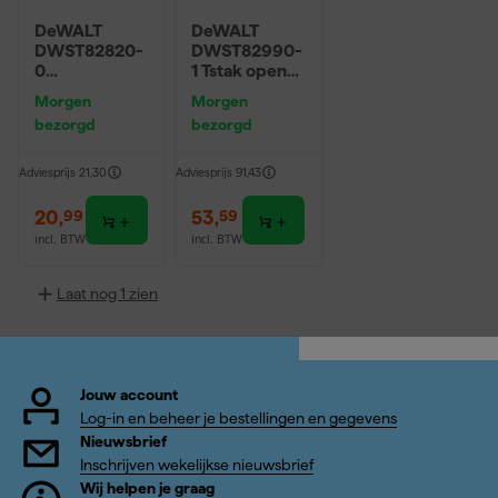
DeWALT
DeWALT
DWST82820-
DWST82990-
0
1 Tstak open
TOUGHSYSTE
gereedschaps
Morgen
Morgen
M 2.0 DXL
tas
bezorgd
bezorgd
Accuhouder -
2 stuks
Adviesprijs
21,30
Adviesprijs
91,43
20
,
53
,
99
59
incl. BTW
incl. BTW
Laat nog 1 zien
Jouw account
Log-in en beheer je bestellingen en gegevens
Nieuwsbrief
Inschrijven wekelijkse nieuwsbrief
Wij helpen je graag