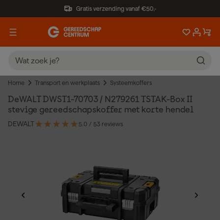
Gratis verzending vanaf €50,-
Home
Transport en werkplaats
Systeemkoffers
DeWALT DWST1-70703 / N279261 TSTAK-Box II
stevige gereedschapskoffer met korte hendel
DEWALT
5.0
/ 5
3 reviews