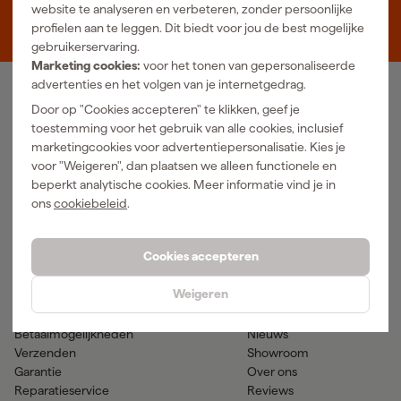
Zevenheuvelenweg 25
website te analyseren en verbeteren, zonder persoonlijke
5048 AN Tilburg
profielen aan te leggen. Dit biedt voor jou de best mogelijke
gebruikerservaring.
Marketing cookies:
voor het tonen van gepersonaliseerde
advertenties en het volgen van je internetgedrag.
Ons Assortiment
Door op "Cookies accepteren" te klikken, geef je
toestemming voor het gebruik van alle cookies, inclusief
Luchtgereedschap
Handgereedschap
marketingcookies voor advertentiepersonalisatie. Kies je
Elektra
Meetgereedschap
voor "Weigeren", dan plaatsen we alleen functionele en
Reiniging
Elektrisch gereedschap
beperkt analytische cookies. Meer informatie vind je in
Klimaatbeheersing
Accu gereedschap
ons
cookiebeleid
.
Bevestigingsmateriaal
Accessoires
PBM en werkkleding
Tuingereedschap
Transport en werkplaats
Verf & verfbenodigdheden
Cookies accepteren
Hulp & contact
Gereedschapcentrum
Weigeren
Klantenservice
Advies
Betaalmogelijkheden
Nieuws
Verzenden
Showroom
Garantie
Over ons
Reparatieservice
Reviews