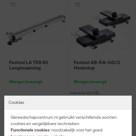
Festool LA TKS 80
Festool AB-KA-UG/2
Lengteaanslag
Hoekstop
Morgen bezorgd
Morgen bezorgd
Adviesprijs
125,27
Cookies
339
,
121
,
21
99
incl. BTW
incl. BTW
Gereedschapcentrum.nl gebruikt verschillende soorten
Vergelijk
Vergelijk
cookies en vergelijkbare technieken:
Functionele cookies:
noodzakelijk voor het goed