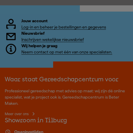
Jouw account
Log-in en beheer je bestellingen en gegevens
Nieuwsbrief
Inschrijven wekelijkse nieuwsbrief
Wij helpen je graag
Neem contact op met één van onze specialisten.
Waar staat Gereedschapcentrum voor
Professioneel gereedschap met advies op maat: wij zijn dé online
specialist, wat je project ook is. Gereedschapcentrum is Beter
Maken.
Meer over ons
Showroom in Tilburg
Openingstijden