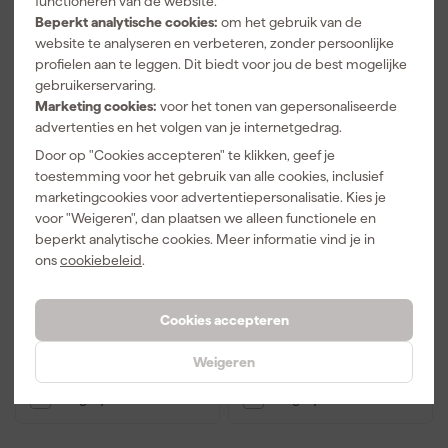
functioneren van de website.
Beperkt analytische cookies:
om het gebruik van de
website te analyseren en verbeteren, zonder persoonlijke
profielen aan te leggen. Dit biedt voor jou de best mogelijke
gebruikerservaring.
Marketing cookies:
voor het tonen van gepersonaliseerde
advertenties en het volgen van je internetgedrag.
Door op "Cookies accepteren" te klikken, geef je
toestemming voor het gebruik van alle cookies, inclusief
marketingcookies voor advertentiepersonalisatie. Kies je
Festool LA-CS 50/CMS
Makita JM23100501
voor "Weigeren", dan plaatsen we alleen functionele en
Lengteaanslag
Linnen stofzak voor
LH1200FL/LH1201FL/L
beperkt analytische cookies. Meer informatie vind je in
S1017L/LS1018
ons
cookiebeleid
.
Morgen bezorgd
Over 1 week bezorgd
Adviesprijs
293,78
Adviesprijs
8,77
Cookies accepteren
281
,
7
,
40
90
Weigeren
incl. BTW
incl. BTW
Vergelijk
Vergelijk