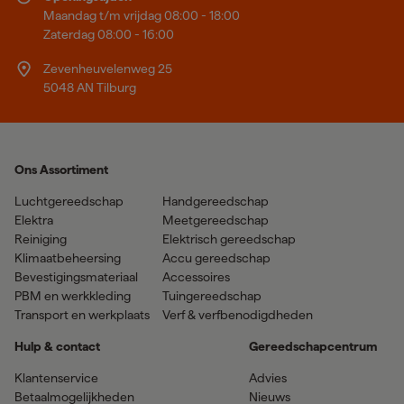
Maandag t/m vrijdag 08:00 - 18:00
Zaterdag 08:00 - 16:00
Zevenheuvelenweg 25
5048 AN Tilburg
Ons Assortiment
Luchtgereedschap
Handgereedschap
Elektra
Meetgereedschap
Reiniging
Elektrisch gereedschap
Klimaatbeheersing
Accu gereedschap
Bevestigingsmateriaal
Accessoires
PBM en werkkleding
Tuingereedschap
Transport en werkplaats
Verf & verfbenodigdheden
Hulp & contact
Gereedschapcentrum
Klantenservice
Advies
Betaalmogelijkheden
Nieuws