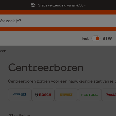
Gratis verzending vanaf €50,-
Incl.
BTW
oren
Centreerboren
Centreerboren zorgen voor een nauwkeurige start van je 
van precieze gaten. De voordelen van centreerboren op een
Voorkomt wegglijden van de boor bij aanvang van het b
Verhoogt de nauwkeurigheid en het gemak tijdens het 
Verbetert de levensduur van je boren doordat de start 
21
artikelen