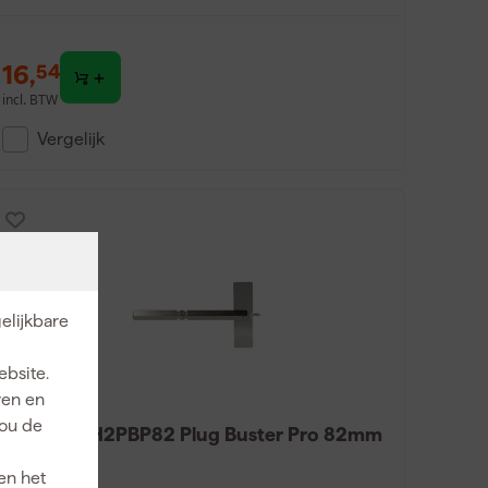
16
,
54
incl. BTW
Vergelijk
elijkbare
ebsite.
ren en
jou de
ProFit DDH2PBP82 Plug Buster Pro 82mm
en het