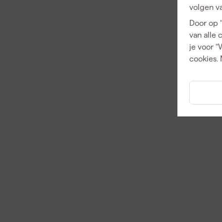
volgen va
Door op 
van alle 
je voor "
cookies. 