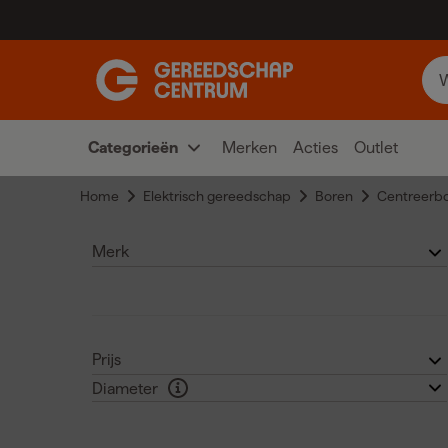
Categorieën
Merken
Acties
Outlet
Home
Elektrisch gereedschap
Boren
Centreerb
Merk
ProFit
(10)
Prijs
Diameter
Bosch
(2)
€
€
10
(5)
DeWALT
(2)