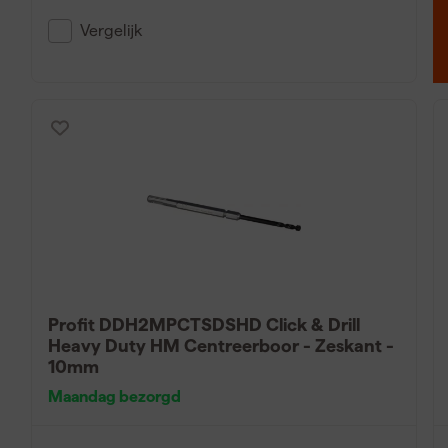
minder kans op slippen. Centreerboren zijn ook essentiee
werkstuk precies te positioneren.
Vergelijk
Profit DDH2MPCTSDSHD Click & Drill
Heavy Duty HM Centreerboor - Zeskant -
10mm
Maandag bezorgd