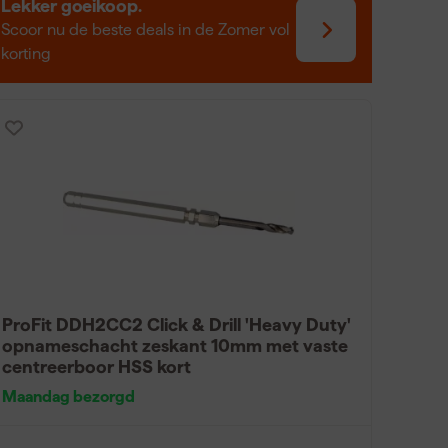
l bij voorbereidend draaibankwerk om het
Lekker goeikoop.
Scoor nu de beste deals in de Zomer vol
korting
ProFit DDH2CC2 Click & Drill 'Heavy Duty'
opnameschacht zeskant 10mm met vaste
centreerboor HSS kort
Maandag bezorgd