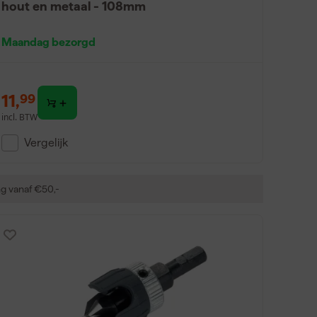
hout en metaal - 108mm
Maandag bezorgd
11
,
99
incl. BTW
Vergelijk
ng vanaf €50,-