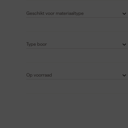
6
(2)
Festool
(2)
Geschikt voor materiaaltype
8
(3)
Makita
(2)
Hout
(2)
82
(1)
Milwaukee
(2)
Metaal
(1)
Wolfcraft
(1)
Type boor
Kunststof
(1)
Centreerboor
(5)
Universeel
(4)
HSS
(5)
Op voorraad
HSS-G
(2)
Ja
(18)
Nee
(3)