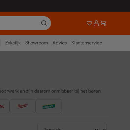
Zakelijk
Showroom
Advies
Klantenservice
boorwerk en zijn daarom onmisbaar bij het boren
 rijtje:
oren.
boren.
exact wordt bepaald.