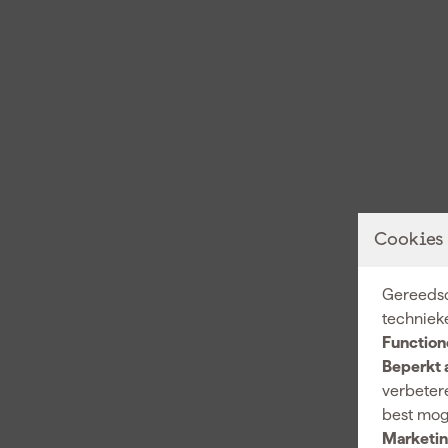
Cookies
Gereedsc
techniek
Function
Beperkt 
verbetere
best mog
Marketin