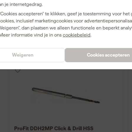
n je internetgedrag.
Maandag bezorgd
"Cookies accepteren" te klikken, geef je toestemming voor het
Af
cookies, inclusief marketingcookies voor advertentiepersonalisat
Weigeren", dan plaatsen we alleen functionele en beperkt analy
11
,
99
Meer informatie vind je in ons
cookiebeleid
.
incl. BTW
Vergelijk
Weigeren
Cookies accepteren
ProFit DDH2MP Click & Drill HSS