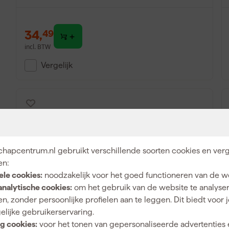
34
,
49
incl. BTW
Vergelijk
hapcentrum.nl gebruikt verschillende soorten cookies en verg
en:
ele cookies:
noodzakelijk voor het goed functioneren van de w
analytische cookies:
om het gebruik van de website te analyse
n, zonder persoonlijke profielen aan te leggen. Dit biedt voor 
DeWALT DT20633-QZ centreerboor voor
elijke gebruikerservaring.
hout en metaal - 83mm
g cookies:
voor het tonen van gepersonaliseerde advertenties 