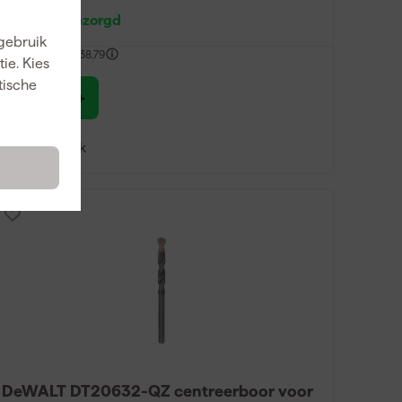
Maandag bezorgd
 gebruik
gelopen 30 dgn
38,79
ie. Kies
tische
37
,
79
incl. BTW
Vergelijk
DeWALT DT20632-QZ centreerboor voor