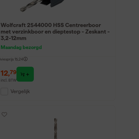
Wolfcraft 2544000 HSS Centreerboor
met verzinkboor en dieptestop - Zeskant -
3,2-12mm
Maandag bezorgd
viesprijs
15,24
12
,
79
incl. BTW
Vergelijk