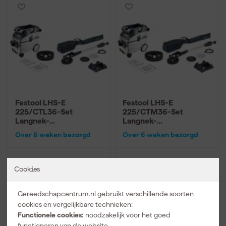
Festool LHS-E
Festool LHS-E
225/CTL36-Set
225/CTM36-Set
Langnek-
Langnek-
schuurmachine en
schuurmachine en
Over 6 weken bezorgd
Over 6 weken bezorgd
stofzuigerset
stofzuigerset
Cookies
1.898
,
2.137
,
89
63
incl. BTW
incl. BTW
Gereedschapcentrum.nl gebruikt verschillende soorten
Vergelijk
Vergelijk
cookies en vergelijkbare technieken:
Functionele cookies:
noodzakelijk voor het goed
functioneren van de website.