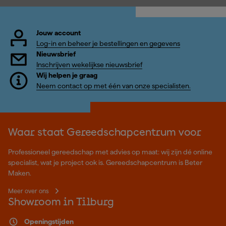
Jouw account
Log-in en beheer je bestellingen en gegevens
Nieuwsbrief
Inschrijven wekelijkse nieuwsbrief
Wij helpen je graag
Neem contact op met één van onze specialisten.
Waar staat Gereedschapcentrum voor
Professioneel gereedschap met advies op maat: wij zijn dé online
specialist, wat je project ook is. Gereedschapcentrum is Beter
Maken.
Meer over ons
Showroom in Tilburg
Openingstijden