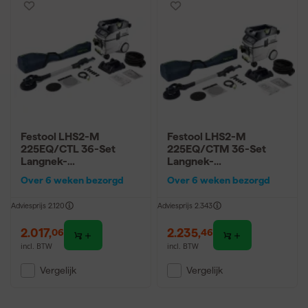
Festool LHS2-M
Festool LHS2-M
225EQ/CTL 36-Set
225EQ/CTM 36-Set
Langnek-
Langnek-
schuurmachine en
schuurmachine en
Over 6 weken bezorgd
Over 6 weken bezorgd
stofzuigerset
stofzuigerset
Adviesprijs
2.120
Adviesprijs
2.343
2.017
,
2.235
,
06
46
incl. BTW
incl. BTW
Vergelijk
Vergelijk