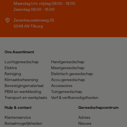
Maandag t/m vrijdag 08:00 - 18:00
Zaterdag 08:00 - 16:00
Zevenheuvelenweg 25
5048 AN Tilburg
Ons Assortiment
Luchtgereedschap
Handgereedschap
Elektra
Meetgereedschap
Reiniging
Elektrisch gereedschap
Klimaatbeheersing
Accu gereedschap
Bevestigingsmateriaal
Accessoires
PBM en werkkleding
Tuingereedschap
Transport en werkplaats
Verf & verfbenodigdheden
Hulp & contact
Gereedschapcentrum
Klantenservice
Advies
Betaalmogelijkheden
Nieuws