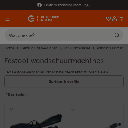
Gratis verzending vanaf €50,-
Home
Elektrisch gereedschap
Schuurmachines
Wandschuurmachin
Festool wandschuurmachines
Een Festool wandschuurmachine biedt kracht, precisie en
efficiëntie voor het schuren van muren en plafonds. Of je nu kiest
Sorteer & verfijn
voor een wandschuurmachine van Festool op accu of een
netstroommodel, je werkt altijd nauwkeurig en comfortabel.
10
artikelen
Krachtige motor voor snelle en gelijkmatige schuurresultaten
op grote oppervlakken.
Ergonomisch en lichtgewicht ontwerp voor langdurig gebruik
zonder vermoeidheid.
Accu- en netstroommodellen voor flexibiliteit op elke werkplek.