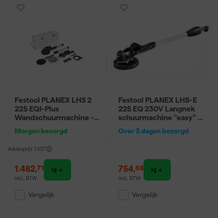
Festool PLANEX LHS 2
Festool PLANEX LHS-E
225 EQI-Plus
225 EQ 230V Langnek
Wandschuurmachine -
schuurmachine "easy" -
400W - 220mm
400 W
Morgen bezorgd
Over 3 dagen bezorgd
Adviesprijs
1.537
1.482
,
754
,
71
68
incl. BTW
incl. BTW
Vergelijk
Vergelijk