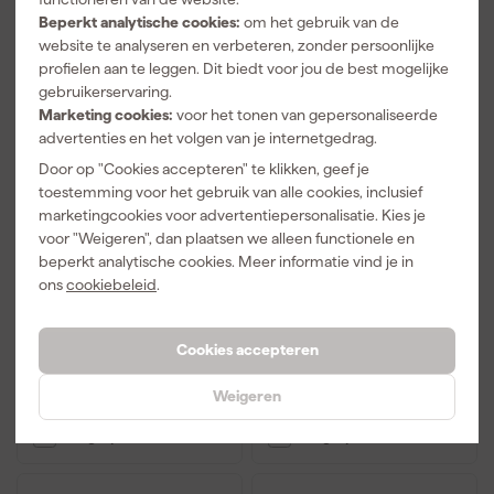
Beperkt analytische cookies:
om het gebruik van de
website te analyseren en verbeteren, zonder persoonlijke
profielen aan te leggen. Dit biedt voor jou de best mogelijke
gebruikerservaring.
Marketing cookies:
voor het tonen van gepersonaliseerde
advertenties en het volgen van je internetgedrag.
Door op "Cookies accepteren" te klikken, geef je
toestemming voor het gebruik van alle cookies, inclusief
marketingcookies voor advertentiepersonalisatie. Kies je
Festool LHS 2 225
Festool LHS 2 225
voor "Weigeren", dan plaatsen we alleen functionele en
EQI/CTL 36-Set
EQI/CTM 36-Set
Langnek-
Langnek-
beperkt analytische cookies. Meer informatie vind je in
schuurmachine en
schuurmachine en
ons
cookiebeleid
.
Over 6 weken bezorgd
Over 6 weken bezorgd
stofzuigerset
stofzuigerset
Adviesprijs
2.607
Adviesprijs
2.830
Cookies accepteren
2.529
,
2.708
,
80
98
Weigeren
incl. BTW
incl. BTW
Vergelijk
Vergelijk