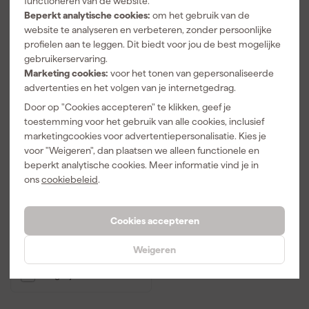
functioneren van de website.
Beperkt analytische cookies:
om het gebruik van de
website te analyseren en verbeteren, zonder persoonlijke
profielen aan te leggen. Dit biedt voor jou de best mogelijke
gebruikerservaring.
Marketing cookies:
voor het tonen van gepersonaliseerde
advertenties en het volgen van je internetgedrag.
Door op "Cookies accepteren" te klikken, geef je
toestemming voor het gebruik van alle cookies, inclusief
marketingcookies voor advertentiepersonalisatie. Kies je
Festool HK 85 EB-Plus-
voor "Weigeren", dan plaatsen we alleen functionele en
FS
Pendelkapzaagmachine
beperkt analytische cookies. Meer informatie vind je in
incl. geleiderail in
ons
cookiebeleid
.
Morgen bezorgd
systainer - 1900W -
230mm
Adviesprijs
922,60
Cookies accepteren
915
,
99
Weigeren
incl. BTW
Vergelijk