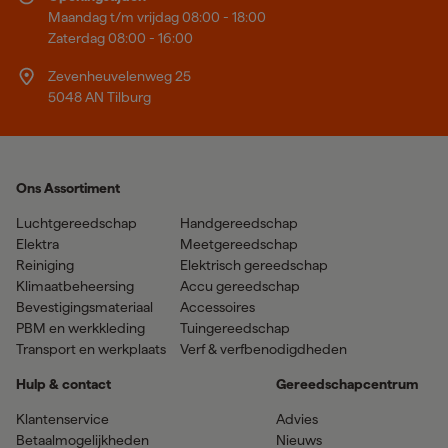
Maandag t/m vrijdag 08:00 - 18:00
Zaterdag 08:00 - 16:00
Zevenheuvelenweg 25
5048 AN Tilburg
Ons Assortiment
Luchtgereedschap
Handgereedschap
Elektra
Meetgereedschap
Reiniging
Elektrisch gereedschap
Klimaatbeheersing
Accu gereedschap
Bevestigingsmateriaal
Accessoires
PBM en werkkleding
Tuingereedschap
Transport en werkplaats
Verf & verfbenodigdheden
Hulp & contact
Gereedschapcentrum
Klantenservice
Advies
Betaalmogelijkheden
Nieuws