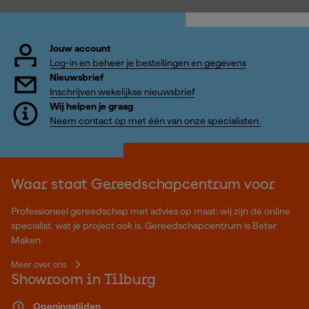
Jouw account
Log-in en beheer je bestellingen en gegevens
Nieuwsbrief
Inschrijven wekelijkse nieuwsbrief
Wij helpen je graag
Neem contact op met één van onze specialisten.
Waar staat Gereedschapcentrum voor
Professioneel gereedschap met advies op maat: wij zijn dé online
specialist, wat je project ook is. Gereedschapcentrum is Beter
Maken.
Meer over ons
Showroom in Tilburg
Openingstijden