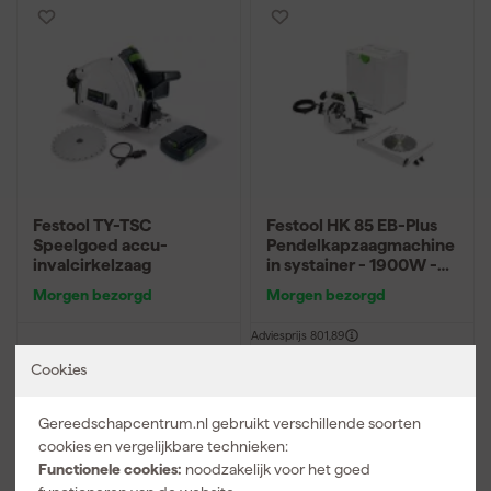
Festool TY-TSC
Festool HK 85 EB-Plus
Speelgoed accu-
Pendelkapzaagmachine
invalcirkelzaag
in systainer - 1900W -
230mm
Morgen bezorgd
Morgen bezorgd
Adviesprijs
801,89
Cookies
57
,
796
,
19
72
incl. BTW
incl. BTW
Gereedschapcentrum.nl gebruikt verschillende soorten
Vergelijk
Vergelijk
cookies en vergelijkbare technieken:
Functionele cookies:
noodzakelijk voor het goed