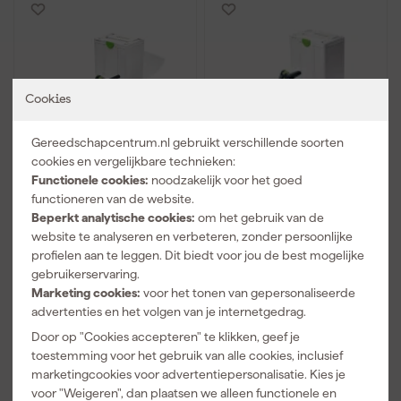
Cookies
Gereedschapcentrum.nl gebruikt verschillende soorten
cookies en vergelijkbare technieken:
Festool TSC 55 KEB-
Festool TSV 60 KEBQ-
Functionele cookies:
noodzakelijk voor het goed
Basic 18V Accu
Plus Invalzaag met
functioneren van de website.
invalcirkelzaag - 160
voorritsfunctie incl,
Beperkt analytische cookies:
om het gebruik van de
mm
cirkelzaagblad in
website te analyseren en verbeteren, zonder persoonlijke
Maandag bezorgd
Maandag bezorgd
systainer - 1500W
profielen aan te leggen. Dit biedt voor jou de best mogelijke
Adviesprijs
947,23
gebruikerservaring.
Marketing cookies:
voor het tonen van gepersonaliseerde
759
,
927
,
36
45
advertenties en het volgen van je internetgedrag.
incl. BTW
incl. BTW
Door op "Cookies accepteren" te klikken, geef je
Vergelijk
Vergelijk
toestemming voor het gebruik van alle cookies, inclusief
marketingcookies voor advertentiepersonalisatie. Kies je
voor "Weigeren", dan plaatsen we alleen functionele en