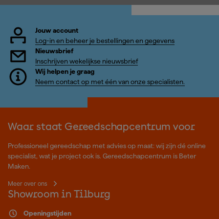
Jouw account
Log-in en beheer je bestellingen en gegevens
Nieuwsbrief
Inschrijven wekelijkse nieuwsbrief
Wij helpen je graag
Neem contact op met één van onze specialisten.
Waar staat Gereedschapcentrum voor
Professioneel gereedschap met advies op maat: wij zijn dé online
specialist, wat je project ook is. Gereedschapcentrum is Beter
Maken.
Meer over ons
Showroom in Tilburg
Openingstijden