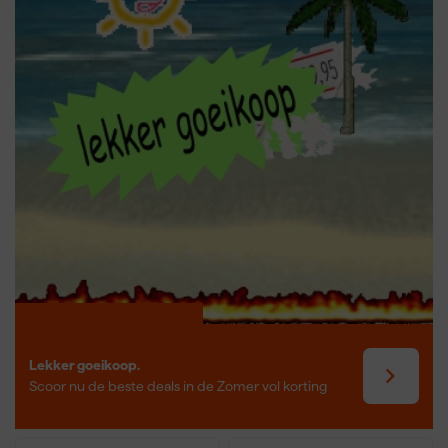
nauwkeurige en splintervrije resultaten.
Houd ook rekening met extra functies zoals stofafzuiging,
geleiderailsystemen en variabele zaaghoekinstellingen. Pas tot
slot de instellingen correct aan voor jouw klus om optimale
prestaties te behalen. Zo haal je het maximale uit je Festool
invalzaag, of het nu gaat om een aanbieding Festool invalzaag TS
55, een compacte Festool accu invalzaag of een volledig uitgerust
model met geleiderail. Festool staat garant voor precisie,
betrouwbaarheid en professionele kwaliteit bij elke klus.
Lekker goeikoop.
Scoor nu de beste deals in de Zomer vol korting