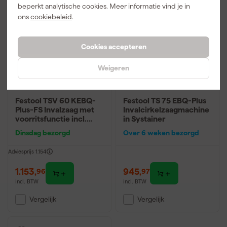
beperkt analytische cookies. Meer informatie vind je in
ons
cookiebeleid
.
Cookies accepteren
Weigeren
Festool TSV 60 KEBQ-
Festool TS 75 EBQ-Plus
Plus-FS Invalzaag met
Invalcirkelzaagmachine
voorritsfunctie incl.
in Systainer
geleiderail en
Dinsdag bezorgd
Over 6 weken bezorgd
cirkelzaagblad in
systainer - 1500W
Adviesprijs
1.154
1.153
,
945
,
96
97
incl. BTW
incl. BTW
Vergelijk
Vergelijk