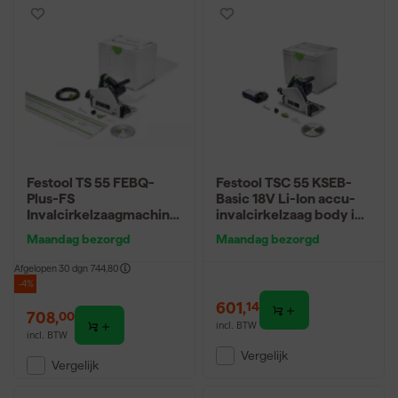
Festool TS 55 FEBQ-
Festool TSC 55 KSEB-
Plus-FS
Basic 18V Li-Ion accu-
Invalcirkelzaagmachine
invalcirkelzaag body in
incl. geleiderail in
systainer - 160mm
Maandag bezorgd
Maandag bezorgd
systainer - 1200W -
160mm
Afgelopen 30 dgn
744,80
-4%
601
,
14
708
,
00
incl. BTW
incl. BTW
Vergelijk
Vergelijk