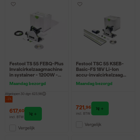
Festool TS 55 FEBQ-Plus
Festool TSC 55 KSEB-
Invalcirkelzaagmachine
Basic-FS 18V Li-Ion
in systainer - 1200W -
accu-invalcirkelzaag
160mm
body in systainer -
Maandag bezorgd
Maandag bezorgd
160mm - Incl.
geleiderail 1400mm
Afgelopen 30 dgn
623,98
-1%
721
,
96
617
,
60
incl. BTW
incl. BTW
Vergelijk
Vergelijk