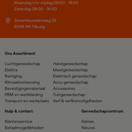
Maandag t/m vrijdag 08:00 - 18:00
Zaterdag 08:00 - 16:00
Zevenheuvelenweg 25
5048 AN Tilburg
Ons Assortiment
Luchtgereedschap
Handgereedschap
Elektra
Meetgereedschap
Reiniging
Elektrisch gereedschap
Klimaatbeheersing
Accu gereedschap
Bevestigingsmateriaal
Accessoires
PBM en werkkleding
Tuingereedschap
Transport en werkplaats
Verf & verfbenodigdheden
Hulp & contact
Gereedschapcentrum
Klantenservice
Advies
Betaalmogelijkheden
Nieuws