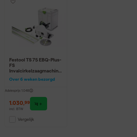
Festool TS 75 EBQ-Plus-
FS
Invalcirkelzaagmachine
in Systainer - incl.
Over 6 weken bezorgd
geleiderail
Adviesprijs
1.048
1.030
,
99
incl. BTW
Vergelijk