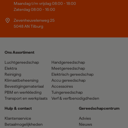
Maandag t/m vrijdag 08:00 - 18:00
Zaterdag 08:00 - 16:00
Zevenheuvelenweg 25
5048 AN Tilburg
Ons Assortiment
Luchtgereedschap
Handgereedschap
Elektra
Meetgereedschap
Reiniging
Elektrisch gereedschap
Klimaatbeheersing
Accu gereedschap
Bevestigingsmateriaal
Accessoires
PBM en werkkleding
Tuingereedschap
Transport en werkplaats
Verf & verfbenodigdheden
Hulp & contact
Gereedschapcentrum
Klantenservice
Advies
Betaalmogelijkheden
Nieuws