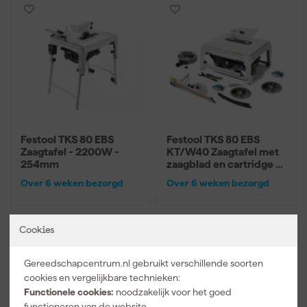
Festool TKS 80 EBS
Festool TKS 80 EBS
Zaagtafel - 2200W -
KT/W40 Zaagtafel met
254mm
zaagblad en cartridge -
2200W - 254mm
Over 6 weken bezorgd
Over 6 weken bezorgd
Cookies
2.498
,
2.688
,
82
45
incl. BTW
incl. BTW
Gereedschapcentrum.nl gebruikt verschillende soorten
Vergelijk
Vergelijk
cookies en vergelijkbare technieken:
Functionele cookies:
noodzakelijk voor het goed
functioneren van de website.