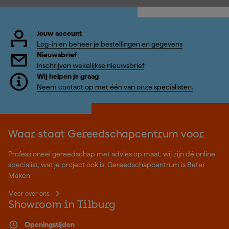
Jouw account
Log-in en beheer je bestellingen en gegevens
Nieuwsbrief
Inschrijven wekelijkse nieuwsbrief
Wij helpen je graag
Neem contact op met één van onze specialisten.
Waar staat Gereedschapcentrum voor
Professioneel gereedschap met advies op maat: wij zijn dé online
specialist, wat je project ook is. Gereedschapcentrum is Beter
Maken.
Meer over ons
Showroom in Tilburg
Openingstijden