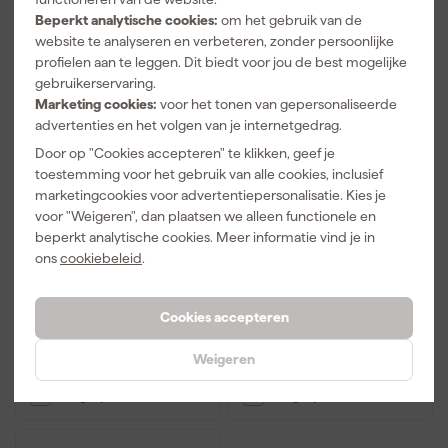
Beperkt analytische cookies:
om het gebruik van de
website te analyseren en verbeteren, zonder persoonlijke
profielen aan te leggen. Dit biedt voor jou de best mogelijke
gebruikerservaring.
Marketing cookies:
voor het tonen van gepersonaliseerde
advertenties en het volgen van je internetgedrag.
Door op "Cookies accepteren" te klikken, geef je
toestemming voor het gebruik van alle cookies, inclusief
marketingcookies voor advertentiepersonalisatie. Kies je
Festool TKS 80 EBS-Set
Festool TKS 80 EBS ST
voor "Weigeren", dan plaatsen we alleen functionele en
Zaagtafel - 2200W -
840-Set Tafelcirkelzaag
254mm
beperkt analytische cookies. Meer informatie vind je in
ons
cookiebeleid
.
Over 6 weken bezorgd
Over 6 weken bezorgd
Cookies accepteren
4.025
,
5.144
,
12
01
Weigeren
incl. BTW
incl. BTW
Vergelijk
Vergelijk