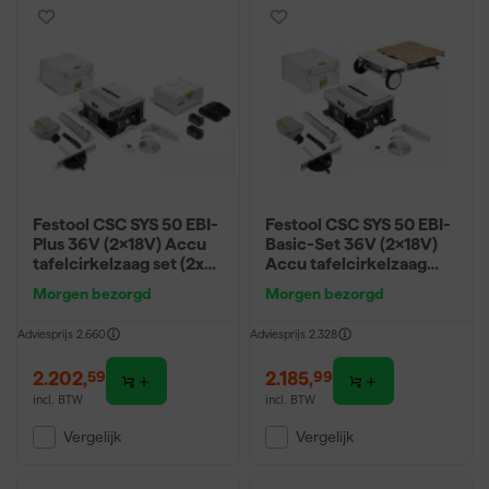
Festool CSC SYS 50 EBI-
Festool CSC SYS 50 EBI-
Plus 36V (2x18V) Accu
Basic-Set 36V (2x18V)
tafelcirkelzaag set (2x
Accu tafelcirkelzaag
5,0Ah) incl. accessoires
body incl. onderstel en
Morgen bezorgd
Morgen bezorgd
accessoires - 168mm
Adviesprijs
2.660
Adviesprijs
2.328
2.202
,
2.185
,
59
99
incl. BTW
incl. BTW
Vergelijk
Vergelijk