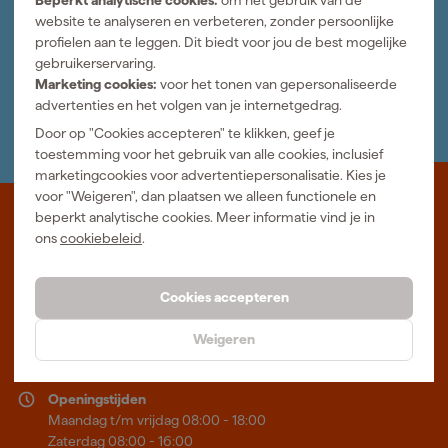
website te analyseren en verbeteren, zonder persoonlijke
Jouw account
profielen aan te leggen. Dit biedt voor jou de best mogelijke
Log-in en beheer je bestellingen en gegevens
gebruikerservaring.
Nieuwsbrief
Marketing cookies:
voor het tonen van gepersonaliseerde
Inschrijven wekelijkse nieuwsbrief
advertenties en het volgen van je internetgedrag.
Wij helpen je graag
Neem contact op met één van onze specialisten.
Door op "Cookies accepteren" te klikken, geef je
toestemming voor het gebruik van alle cookies, inclusief
marketingcookies voor advertentiepersonalisatie. Kies je
voor "Weigeren", dan plaatsen we alleen functionele en
beperkt analytische cookies. Meer informatie vind je in
Waar staat Gereedschapcentrum voor
ons
cookiebeleid
.
Professioneel gereedschap met advies op maat: wij zijn dé online
specialist, wat je project ook is. Gereedschapcentrum is Beter
Cookies accepteren
Maken.
Weigeren
Meer over ons
Showroom in Tilburg
Openingstijden
Maandag t/m vrijdag 08:00 - 18:00
Zaterdag 08:00 - 16:00