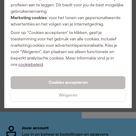
profielen aan te leggen. Dit biedt voor jou de best mogelijke
gebruikerservaring.
Marketing cookies:
voor het tonen van gepersonaliseerde
advertenties en het volgen van je internetgedrag.
Door op "Cookies accepteren" te klikken, geef je
toestemming voor het gebruik van alle cookies, inclusief
Fein
St. Marc
63717186019
Vloeibare
marketingcookies voor advertentiepersonalisatie. Kies je
schuurpapier
verfreiniger
voor "Weigeren", dan plaatsen we alleen functionele en
voor
en ontvetter -
beperkt analytische cookies. Meer informatie vind je in
Morgen
Morgen
schuurvingers
1L
ons
cookiebeleid
.
bezorgd
bezorgd
- K80 (20st)
Adviesprijs
9,55
Adviesprijs
7,32
Cookies accepteren
9
,
6
,
49
71
Weigeren
incl. BTW
incl. BTW
Jouw account
Log-in en beheer je bestellingen en gegevens