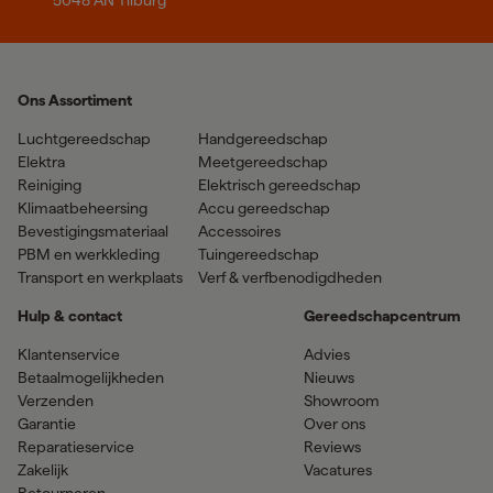
5048 AN Tilburg
Ons Assortiment
Luchtgereedschap
Handgereedschap
Elektra
Meetgereedschap
Reiniging
Elektrisch gereedschap
Klimaatbeheersing
Accu gereedschap
Bevestigingsmateriaal
Accessoires
PBM en werkkleding
Tuingereedschap
Transport en werkplaats
Verf & verfbenodigdheden
Hulp & contact
Gereedschapcentrum
Klantenservice
Advies
Betaalmogelijkheden
Nieuws
Verzenden
Showroom
Garantie
Over ons
Reparatieservice
Reviews
Zakelijk
Vacatures