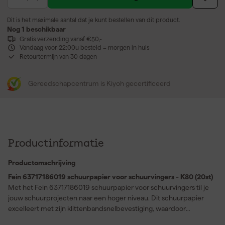
Dit is het maximale aantal dat je kunt bestellen van dit product.
Nog 1 beschikbaar
Gratis verzending vanaf €50,-
Vandaag voor 22:00u besteld = morgen in huis
Retourtermijn van 30 dagen
Gereedschapcentrum is Kiyoh gecertificeerd
Productinformatie
Productomschrijving
Fein 63717186019 schuurpapier voor schuurvingers - K80 (20st)
Met het Fein 63717186019 schuurpapier voor schuurvingers til je
jouw schuurprojecten naar een hoger niveau. Dit schuurpapier
excelleert met zijn klittenbandsnelbevestiging, waardoor
wisselen een fluitje van een cent is. Daarnaast zorgt de