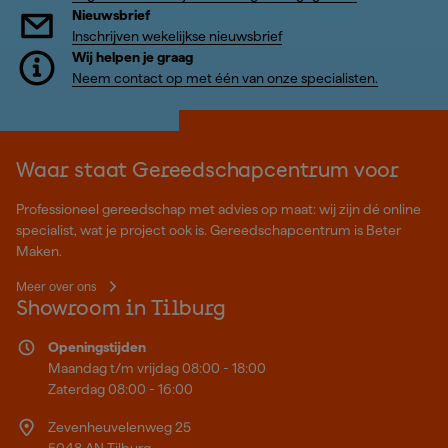
Nieuwsbrief
Inschrijven wekelijkse nieuwsbrief
Wij helpen je graag
Neem contact op met één van onze specialisten.
Waar staat Gereedschapcentrum voor
Professioneel gereedschap met advies op maat: wij zijn dé online
specialist, wat je project ook is. Gereedschapcentrum is Beter
Maken.
Meer over ons
Showroom in Tilburg
Openingstijden
Maandag t/m vrijdag 08:00 - 18:00
Zaterdag 08:00 - 16:00
Zevenheuvelenweg 25