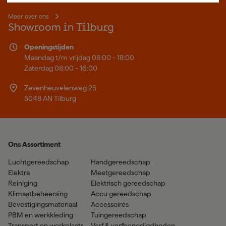
Meer over ons
Showroom in Tilburg
Openingstijden
Maandag t/m vrijdag 08:00 - 18:00
Zaterdag 08:00 - 16:00
Zevenheuvelenweg 25
5048 AN Tilburg
Ons Assortiment
Luchtgereedschap
Handgereedschap
Elektra
Meetgereedschap
Reiniging
Elektrisch gereedschap
Klimaatbeheersing
Accu gereedschap
Bevestigingsmateriaal
Accessoires
PBM en werkkleding
Tuingereedschap
Transport en werkplaats
Verf & verfbenodigdheden