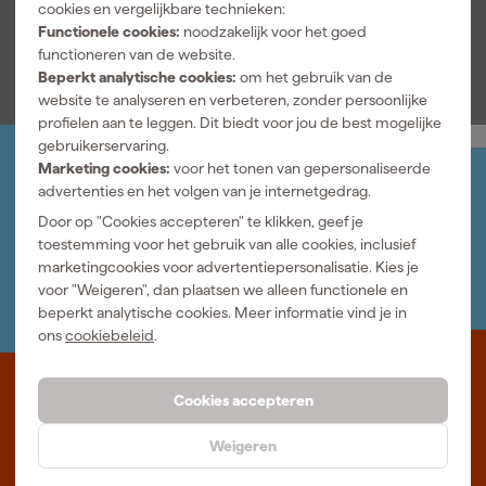
cookies en vergelijkbare technieken:
Functionele cookies:
noodzakelijk voor het goed
Bekijk alle kenmerken
functioneren van de website.
Beperkt analytische cookies:
om het gebruik van de
website te analyseren en verbeteren, zonder persoonlijke
profielen aan te leggen. Dit biedt voor jou de best mogelijke
gebruikerservaring.
Marketing cookies:
voor het tonen van gepersonaliseerde
Jouw account
advertenties en het volgen van je internetgedrag.
Log-in en beheer je bestellingen en gegevens
Door op "Cookies accepteren" te klikken, geef je
Nieuwsbrief
toestemming voor het gebruik van alle cookies, inclusief
Inschrijven wekelijkse nieuwsbrief
marketingcookies voor advertentiepersonalisatie. Kies je
Wij helpen je graag
voor "Weigeren", dan plaatsen we alleen functionele en
Neem contact op met één van onze specialisten.
beperkt analytische cookies. Meer informatie vind je in
ons
cookiebeleid
.
Waar staat Gereedschapcentrum voor
Cookies accepteren
Professioneel gereedschap met advies op maat: wij zijn dé online
Weigeren
specialist, wat je project ook is. Gereedschapcentrum is Beter
Maken.