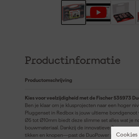
Productinformatie
Productomschrijving
Kies voor veelzijdigheid met de Fischer 535973 
Ben je klaar om je klusprojecten naar een hoger n
Pluggenset in Redbox is jouw ultieme bondgenoot v
Ø5 tot Ø10mm biedt deze slimme set alles wat je n
bouwmateriaal. Dankzij de innovatieve 2-componen
Cookies
tikken en knopen—past de DuoPower plug zich moei