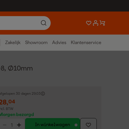
Zakelijk
Showroom
Advies
Klantenservice
 Ø8, Ø10mm
Afgelopen 30 dagen
29,03
28
,
04
incl. BTW
Morgen bezorgd
In winkelwagen