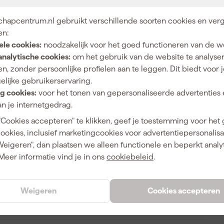
k je over een stevige, veilige oplossing. Nooit meer
assortiment in een handige Redbox. Schiet jezelf naar het
hapcentrum.nl gebruikt verschillende soorten cookies en verg
lijk alles aankan.
en:
ele cookies:
noodzakelijk voor het goed functioneren van de w
analytische cookies:
om het gebruik van de website te analyse
n, zonder persoonlijke profielen aan te leggen. Dit biedt voor 
280
elijke gebruikerservaring.
g cookies:
voor het tonen van gepersonaliseerde advertenties 
5, 6, 8, 10
n je internetgedrag.
Universeel
"Cookies accepteren" te klikken, geef je toestemming voor het
cookies, inclusief marketingcookies voor advertentiepersonalisat
Weigeren", dan plaatsen we alleen functionele en beperkt analy
Meer informatie vind je in ons
cookiebeleid
.
4048962245639
Weigeren
Cookies accepteren
193813
535973