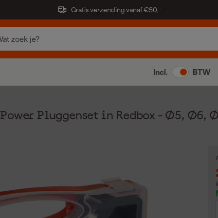
Gratis verzending vanaf €50,-
Incl.
BTW
oPower Pluggenset in Redbox - Ø5, Ø6,