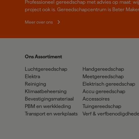
Professioneel gereedschap met advies op maat: wij z
project ook is. Gereedschapcentrum is Beter Make
Meer over ons
Ons Assortiment
Luchtgereedschap
Handgereedschap
Elektra
Meetgereedschap
Reiniging
Elektrisch gereedschap
Klimaatbeheersing
Accu gereedschap
Bevestigingsmateriaal
Accessoires
PBM en werkkleding
Tuingereedschap
Transport en werkplaats
Verf & verfbenodigdhed