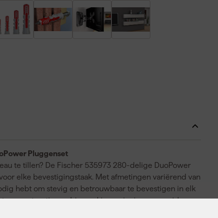
DuoPower Pluggenset
iveau te tillen? De Fischer 535973 280-delige DuoPower
oor elke bevestigingstaak. Met afmetingen variërend van
odig hebt om stevig en betrouwbaar te bevestigen in elk
ten constructie en drie werkingsprincipes—spreiden,
teloos aan de ondergrond aan. Of je nu werkt in beton