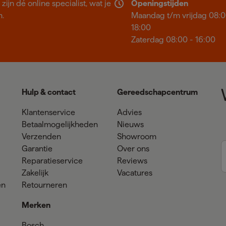
ijn dé online specialist, wat je
Openingstijden
n.
Maandag t/m vrijdag 08:0
18:00
Zaterdag 08:00 - 16:00
Hulp & contact
Gereedschapcentrum
Klantenservice
Advies
Betaalmogelijkheden
Nieuws
Verzenden
Showroom
Garantie
Over ons
Reparatieservice
Reviews
Zakelijk
Vacatures
en
Retourneren
Merken
Bosch