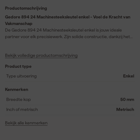
Productomschrijving
Gedore 894 24 Machinesteeksleutel enkel - Voel de Kracht van
Vakmanschap
De Gedore 894 24 Machinesteeksleutel enkel is jouw ideale
partner voor elk precisiewerk. Zijn solide constructie, dankzij het
hoogwaardige Gedore-vanadium staal 31CrV3, garandeert
duurzaamheid en betrouwbaarheid. Het mangaan-gefosfateerde
Bekijk volledige productomschrijving
oppervlak biedt optimale weerstand tot 38 mm. Deze steek die
voldoet aan de DIN 894 en ISO 3318 normen, onderscheidt zich
Product type
met zijn 15° bekstand en een praktische breedte van 50 mm.
Ideaal voor doorgedreven krachtspelingen tussen 10 mm en 135
Type uitvoering
Enkel
mm, uitgerust met een handig ophanggat. Of je nu een
professional of hobbyist bent, deze sleutel biedt je de ruimte om
Kenmerken
met gemak en efficiëntie je klus te klaren.
Breedte kop
50 mm
Inch of metrisch
Metrisch
Bekijk alle kenmerken