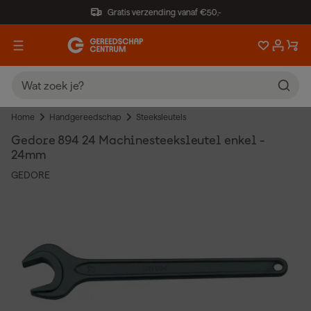
Gratis verzending vanaf €50,-
Home
Handgereedschap
Steeksleutels
Gedore 894 24 Machinesteeksleutel enkel -
24mm
GEDORE