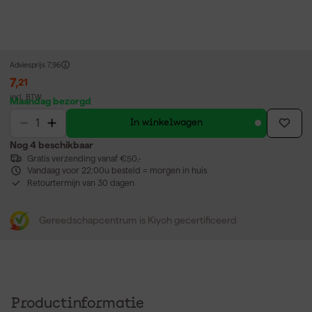
Adviesprijs
7,96
7
,
21
incl. BTW
Maandag bezorgd
In winkelwagen
Nog 4 beschikbaar
Gratis verzending vanaf €50,-
Vandaag voor 22:00u besteld = morgen in huis
Retourtermijn van 30 dagen
Gereedschapcentrum is Kiyoh gecertificeerd
Productinformatie