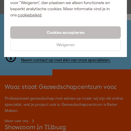
voor "Weigeren", dan plaatsen we alleen functionele en
beperkt analytische cookies. Meer informatie vind je in
ons
cookiebeleid
.
Jouw account
Cookies accepteren
Log-in en beheer je bestellingen en gegevens
Nieuwsbrief
Weigeren
Inschrijven wekelijkse nieuwsbrief
Wij helpen je graag
Neem contact op met één van onze specialisten.
Waar staat Gereedschapcentrum voor
Professioneel gereedschap met advies op maat: wij zijn dé online
specialist, wat je project ook is. Gereedschapcentrum is Beter
Maken.
Meer over ons
Showroom in Tilburg