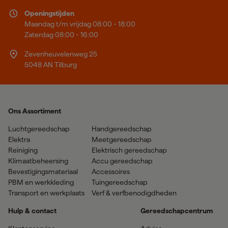
Openingstijden
Maandag t/m vrijdag 08:00 - 18:00
Zaterdag 08:00 - 16:00
Zevenheuvelenweg 25
5048 AN Tilburg
Ons Assortiment
Luchtgereedschap
Handgereedschap
Elektra
Meetgereedschap
Reiniging
Elektrisch gereedschap
Klimaatbeheersing
Accu gereedschap
Bevestigingsmateriaal
Accessoires
PBM en werkkleding
Tuingereedschap
Transport en werkplaats
Verf & verfbenodigdheden
Hulp & contact
Gereedschapcentrum