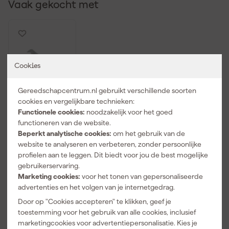
Vaak gekocht met
Cookies
Gereedschapcentrum.nl gebruikt verschillende soorten
cookies en vergelijkbare technieken:
Functionele cookies:
noodzakelijk voor het goed
functioneren van de website.
StealthMount
Beperkt analytische cookies:
om het gebruik van de
s DHSP-SP-10
website te analyseren en verbeteren, zonder persoonlijke
Drawer Hive
profielen aan te leggen. Dit biedt voor jou de best mogelijke
Sleutelhouder
Maandag
gebruikerservaring.
voor ladekast
bezorgd
- zwart - 10
Marketing cookies:
voor het tonen van gepersonaliseerde
stuks
advertenties en het volgen van je internetgedrag.
Door op "Cookies accepteren" te klikken, geef je
toestemming voor het gebruik van alle cookies, inclusief
16
,
99
marketingcookies voor advertentiepersonalisatie. Kies je
incl. BTW