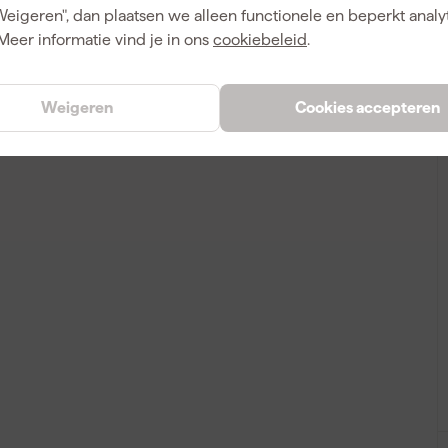
A
2966020
Weigeren", dan plaatsen we alleen functionele en beperkt analy
Meer informatie vind je in ons
cookiebeleid
.
Weigeren
Cookies accepteren