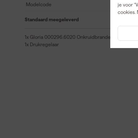
Modelcode
je voor "
cookies. 
Standaard meegeleverd
1x Gloria 000296.6020 Onkruidbrander
1x Drukregelaar