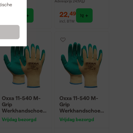
dviesprijs
6,86
Adviesprijs
24,19
tische
4
,
22
,
49
49
incl. BTW
incl. BTW
Oxxa 11-540 M-
Oxxa 11-540 M-
Grip
Grip
Werkhandschoen
Werkhandschoen
en - Groen/Geel -
en - Groen/Geel -
Vrijdag bezorgd
Vrijdag bezorgd
8/M
10/XL