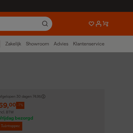
Zakelijk
Showroom
Advies
Klantenservice
Afgelopen 30 dagen
74,95
69
,
00
-7%
incl. BTW
Vrijdag bezorgd
Tuintopper