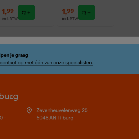
1
,
1
,
99
99
incl. BTW
incl. BTW
lpen je graag
ontact op met één van onze specialisten.
burg
Zevenheuvelenweg 25
0 -
5048 AN Tilburg