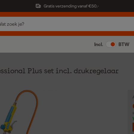
Gratis verzending vanaf €50,-
Incl.
BTW
sional Plus set incl. drukregelaar