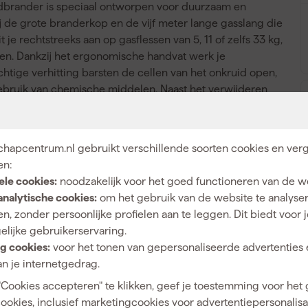
idbrander is speciaal ontworpen voor duurzaam en
 de grote branderkop en de vijf meter lange gasslang die
 je rechtstreeks aan op gasflessen van 5, 11 of zelfs 33 kg,
ussen. Dankzij het ergonomische handvat werk je
achtige verhitting barsten de cellen van het onkruid open,
gebruik van chemische middelen. Naast het verwijderen
or het aanbrengen van dakbedekking of het aansteken van
akt voor uiteenlopende klussen rondom huis en tuin.
hapcentrum.nl gebruikt verschillende soorten cookies en verg
en:
ele cookies:
noodzakelijk voor het goed functioneren van de w
Gas
analytische cookies:
om het gebruik van de website te analyse
n, zonder persoonlijke profielen aan te leggen. Dit biedt voor 
elijke gebruikerservaring.
g cookies:
voor het tonen van gepersonaliseerde advertenties 
n je internetgedrag.
4046436040322
"Cookies accepteren" te klikken, geef je toestemming voor het
400628
cookies, inclusief marketingcookies voor advertentiepersonalisat