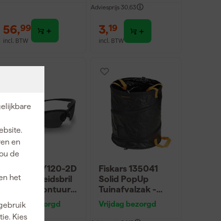
Adviesprijs
30,63
56
,
3
,
99
19
incl. BTW
incl. BTW
elijkbare
ebsite.
ren en
jou de
Stanley SY120-2D
Fiskars 135041
en het
EU Veiligheidsbril
Solid PopUp
zonder montuur -
Tuinafvalzak -
Getint Glas
56L
Vrijdag bezorgd
Vrijdag bezorgd
 gebruik
ie. Kies