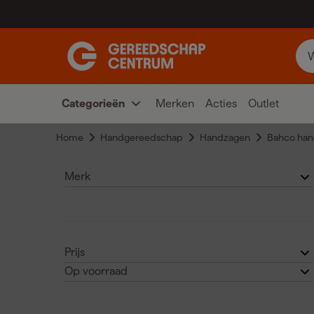
Categorieën
Merken
Acties
Outlet
Home
Handgereedschap
Handzagen
Bahco ha
Merk
Bahco
(18)
Prijs
Op voorraad
€
€
Ja
(16)