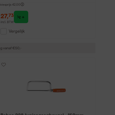
viesprijs
42,00
27
,
73
incl. BTW
Vergelijk
ng vanaf €50,-