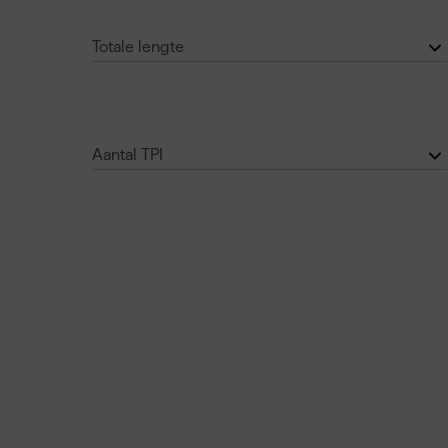
Nee
(2)
Totale lengte
< 300 mm
(5)
300 t/m 600 mm
(10)
Aantal TPI
5 t/m 10 TPI
(7)
> 20 TPI
(6)
11 t/m 20 TPI
(4)