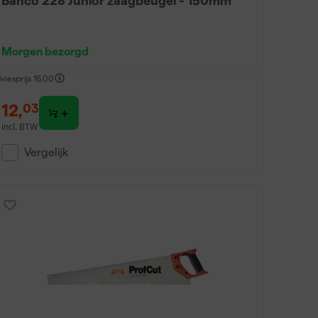
Bahco 228 Junior zaagbeugel - 150mm
Morgen bezorgd
viesprijs
16,00
12
,
03
incl. BTW
Vergelijk