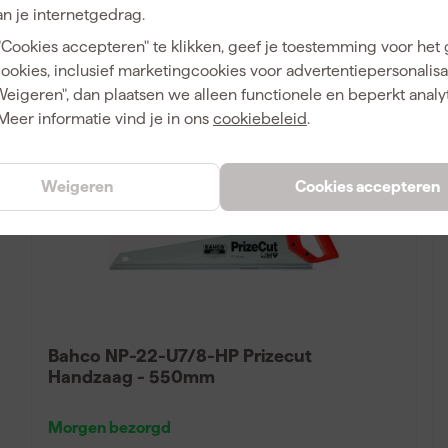
n je internetgedrag.
21
,
63
"Cookies accepteren" te klikken, geef je toestemming voor het
incl. BTW
cookies, inclusief marketingcookies voor advertentiepersonalisat
Vergelijk
Weigeren", dan plaatsen we alleen functionele en beperkt analy
Meer informatie vind je in ons
cookiebeleid
.
Weigeren
Cookies accepteren
Bahco NP-22-U7/8-HP Prizecut
Handzaag - 550mm
Morgen bezorgd