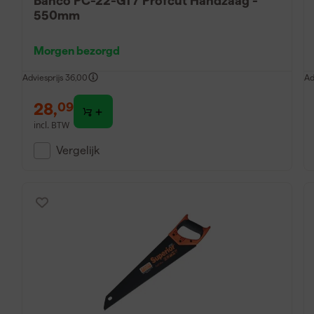
Bahco PC-22-GT7 Profcut Handzaag -
550mm
Morgen bezorgd
Adviesprijs
36,00
Ad
28
,
09
incl. BTW
Vergelijk