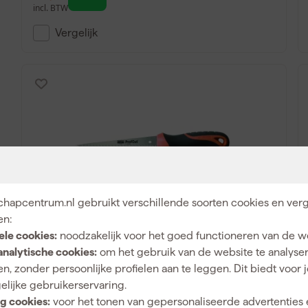
incl. BTW
Vergelijk
hapcentrum.nl gebruikt verschillende soorten cookies en verg
Bahco PC-6-DRY Profcut Gipsplatenzaag
en:
- 8TPI - 160mm
ele cookies:
noodzakelijk voor het goed functioneren van de w
analytische cookies:
om het gebruik van de website te analyse
Morgen bezorgd
n, zonder persoonlijke profielen aan te leggen. Dit biedt voor 
elijke gebruikerservaring.
Adviesprijs
25,00
Ad
g cookies:
voor het tonen van gepersonaliseerde advertenties 