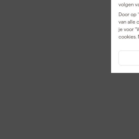
volgen va
Door op 
van alle 
je voor "
cookies. 