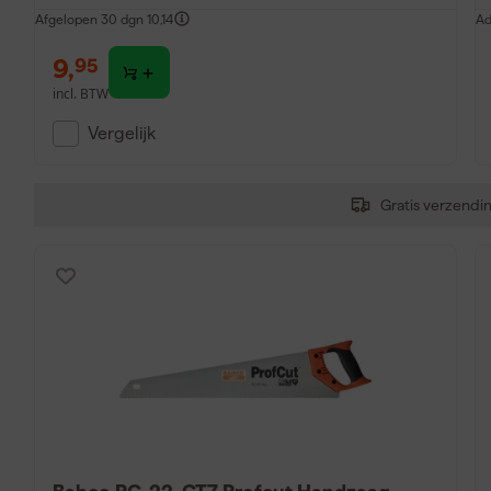
Afgelopen 30 dgn
10,14
Ad
9
,
95
incl. BTW
Vergelijk
Gratis verzendi