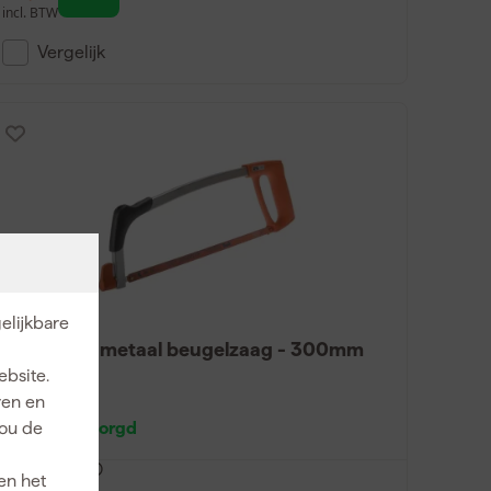
incl. BTW
Vergelijk
elijkbare
Bahco 317 metaal beugelzaag - 300mm
ebsite.
ren en
Morgen bezorgd
jou de
viesprijs
32,00
en het