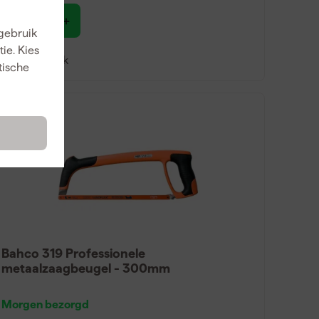
24
,
77
 gebruik
incl. BTW
ie. Kies
Vergelijk
tische
Bahco 319 Professionele
metaalzaagbeugel - 300mm
Morgen bezorgd