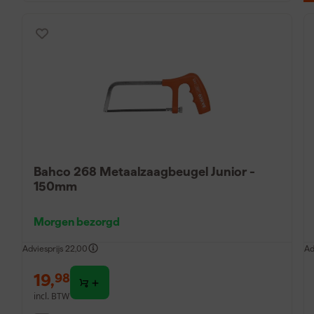
Bahco 268 Metaalzaagbeugel Junior -
150mm
Morgen bezorgd
Adviesprijs
22,00
Ad
19
,
98
incl. BTW