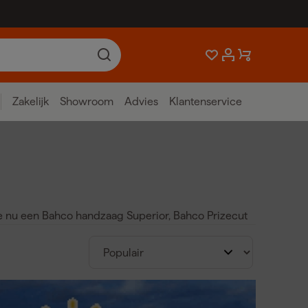
Zakelijk
Showroom
Advies
Klantenservice
e nu een Bahco handzaag Superior, Bahco Prizecut
den perfecte controle en duurzaamheid, waardoor
 scherpte.
agen.
ig gebruik.