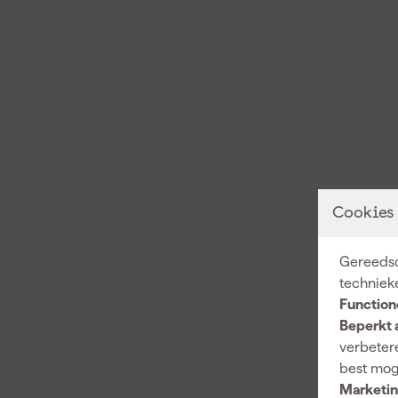
Cookies
Gereedsc
techniek
Function
Beperkt 
verbetere
best mog
Marketin