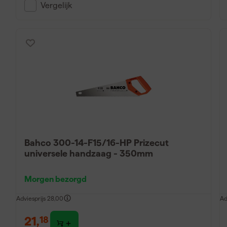
Vergelijk
Bahco 300-14-F15/16-HP Prizecut
universele handzaag - 350mm
Morgen bezorgd
Adviesprijs
28,00
Ad
21
,
18