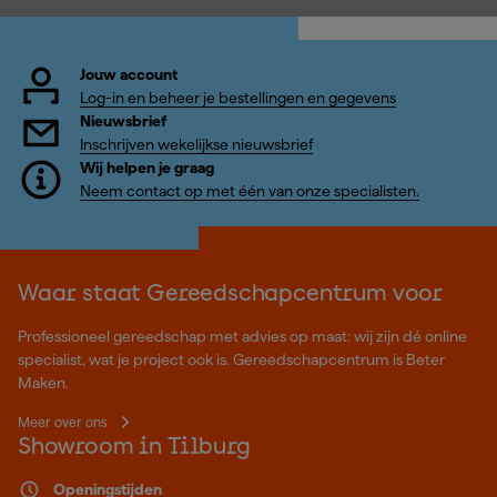
Jouw account
Log-in en beheer je bestellingen en gegevens
Nieuwsbrief
Inschrijven wekelijkse nieuwsbrief
Wij helpen je graag
Neem contact op met één van onze specialisten.
Waar staat Gereedschapcentrum voor
Professioneel gereedschap met advies op maat: wij zijn dé online
specialist, wat je project ook is. Gereedschapcentrum is Beter
Maken.
Meer over ons
Showroom in Tilburg
Openingstijden