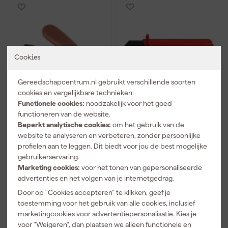
Cookies
Gereedschapcentrum.nl gebruikt verschillende soorten
cookies en vergelijkbare technieken:
Hultafors EFK Kabelmes
Knipex 9856 Kabelmes
Functionele cookies:
noodzakelijk voor het goed
inclusief holster -
- 185mm
functioneren van de website.
160mm
Beperkt analytische cookies:
om het gebruik van de
website te analyseren en verbeteren, zonder persoonlijke
Morgen bezorgd
Morgen bezorgd
profielen aan te leggen. Dit biedt voor jou de best mogelijke
Adviesprijs
31,00
gebruikerservaring.
Marketing cookies:
voor het tonen van gepersonaliseerde
6
,
26
,
80
86
advertenties en het volgen van je internetgedrag.
incl. BTW
incl. BTW
Door op "Cookies accepteren" te klikken, geef je
Vergelijk
Vergelijk
toestemming voor het gebruik van alle cookies, inclusief
marketingcookies voor advertentiepersonalisatie. Kies je
voor "Weigeren", dan plaatsen we alleen functionele en