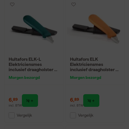
Hultafors ELK-L
Hultafors ELK
Elektriciensmes
Elektriciensmes
inclusief draagholster -
inclusief draagholster -
158mm - voor
158mm - voor
Morgen bezorgd
Morgen bezorgd
linkshandigen
rechtshandigen
6
,
6
,
89
89
incl. BTW
incl. BTW
Vergelijk
Vergelijk