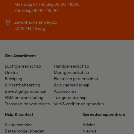
Maandag t/m vrijdag 08:00 - 18:00
Zaterdag 08:00 - 16:00
Zevenheuvelenweg 25
5048 AN Tilburg
Ons Assortiment
Luchtgereedschap
Handgereedschap
Elektra
Meetgereedschap
Reiniging
Elektrisch gereedschap
Klimaatbeheersing
Accu gereedschap
Bevestigingsmateriaal
Accessoires
PBM en werkkleding
Tuingereedschap
Transport en werkplaats
Verf & verfbenodigdheden
Hulp & contact
Gereedschapcentrum
Klantenservice
Advies
Betaalmogelijkheden
Nieuws