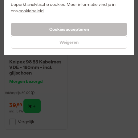
beperkt analytische cookies. Meer informatie vind je in
ons
cookiebeleid
.
Cookies accepteren
Weigeren
Knipex 98 55 Kabelmes
VDE - 180mm - incl.
glijschoen
Morgen bezorgd
Adviesprijs
50,00
39
,
59
incl. BTW
Vergelijk