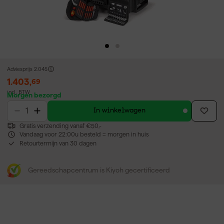
Adviesprijs
2.045
1.403
,
69
incl. BTW
Morgen bezorgd
In winkelwagen
Gratis verzending vanaf €50,-
Vandaag voor 22:00u besteld = morgen in huis
Retourtermijn van 30 dagen
Gereedschapcentrum is Kiyoh gecertificeerd