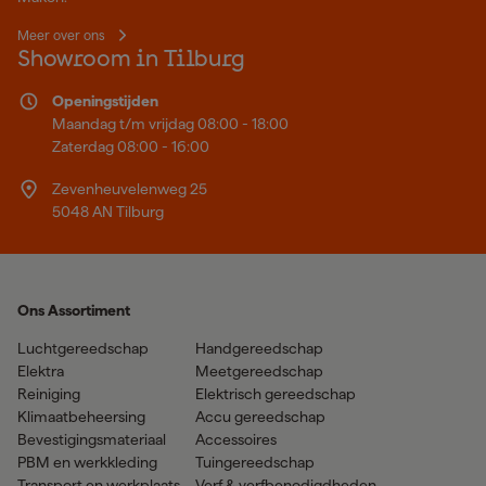
Meer over ons
Showroom in Tilburg
Openingstijden
Maandag t/m vrijdag 08:00 - 18:00
Zaterdag 08:00 - 16:00
Zevenheuvelenweg 25
5048 AN Tilburg
Ons Assortiment
Luchtgereedschap
Handgereedschap
Elektra
Meetgereedschap
Reiniging
Elektrisch gereedschap
Klimaatbeheersing
Accu gereedschap
Bevestigingsmateriaal
Accessoires
PBM en werkkleding
Tuingereedschap
Transport en werkplaats
Verf & verfbenodigdheden