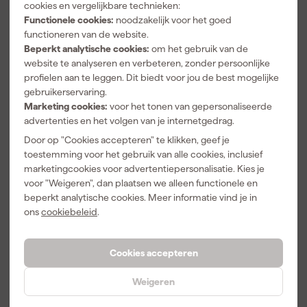
cookies en vergelijkbare technieken:
Adviesprijs
17,51
Adviesprijs
24,24
Adviesprijs
13,39
Functionele cookies:
noodzakelijk voor het goed
functioneren van de website.
14
,
21
,
11
,
99
49
39
Beperkt analytische cookies:
om het gebruik van de
incl. BTW
incl. BTW
incl. BTW
website te analyseren en verbeteren, zonder persoonlijke
profielen aan te leggen. Dit biedt voor jou de best mogelijke
gebruikerservaring.
Marketing cookies:
voor het tonen van gepersonaliseerde
advertenties en het volgen van je internetgedrag.
Door op "Cookies accepteren" te klikken, geef je
toestemming voor het gebruik van alle cookies, inclusief
marketingcookies voor advertentiepersonalisatie. Kies je
voor "Weigeren", dan plaatsen we alleen functionele en
beperkt analytische cookies. Meer informatie vind je in
ons
cookiebeleid
.
Stanley 0-10-
151 SM
Afbreekmes -
Cookies accepteren
18mm
Morgen
bezorgd
Weigeren