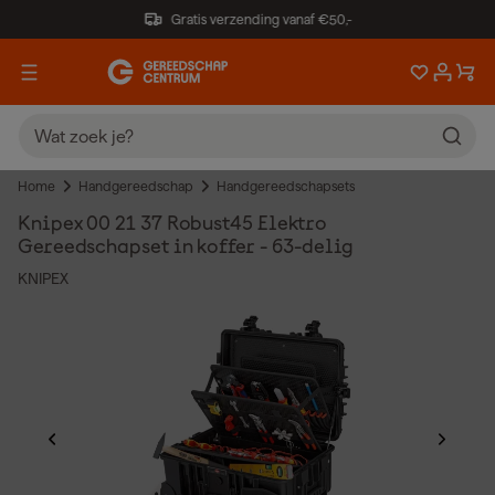
Gratis verzending vanaf €50,-
Home
Handgereedschap
Handgereedschapsets
Knipex 00 21 37 Robust45 Elektro
Gereedschapset in koffer - 63-delig
KNIPEX