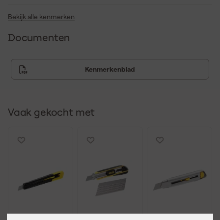
Bekijk alle kenmerken
Documenten
Kenmerkenblad
Vaak gekocht met