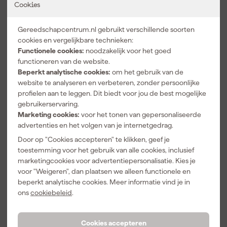
Cookies
Stanley 0-10-
Stanley 0-10-
Stanley 0-10-
150 SM
481 FatMax
018 Interlock
Gereedschapcentrum.nl gebruikt verschillende soorten
Afbreekmes -
afbreekmes -
afbreekmes -
cookies en vergelijkbare technieken:
9mm
18mm
18mm
Morgen
Morgen
Morgen
Functionele cookies:
noodzakelijk voor het goed
bezorgd
bezorgd
bezorgd
functioneren van de website.
Beperkt analytische cookies:
om het gebruik van de
Adviesprijs
4,61
Adviesprijs
17,51
Adviesprijs
13,39
website te analyseren en verbeteren, zonder persoonlijke
profielen aan te leggen. Dit biedt voor jou de best mogelijke
3
,
14
,
11
,
99
99
39
gebruikerservaring.
incl. BTW
incl. BTW
incl. BTW
Marketing cookies:
voor het tonen van gepersonaliseerde
advertenties en het volgen van je internetgedrag.
Outlet
Door op "Cookies accepteren" te klikken, geef je
toestemming voor het gebruik van alle cookies, inclusief
marketingcookies voor advertentiepersonalisatie. Kies je
voor "Weigeren", dan plaatsen we alleen functionele en
beperkt analytische cookies. Meer informatie vind je in
ons
cookiebeleid
.
Cookies accepteren