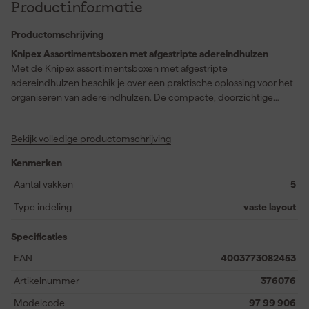
Productinformatie
Productomschrijving
Knipex Assortimentsboxen met afgestripte adereindhulzen
Met de Knipex assortimentsboxen met afgestripte
adereindhulzen beschik je over een praktische oplossing voor het
organiseren van adereindhulzen. De compacte, doorzichtige
strooidoos is ideaal om je werkruimte overzichtelijk te houden.
Dankzij het draaibare deksel met handige opening neem je
Bekijk volledige productomschrijving
eenvoudig de benodigde adereindhulzen uit de box, zonder dat
je alles hoeft open te maken. De doos kan bovendien gestapeld
Kenmerken
en opnieuw afgesloten worden, wat hem bijzonder handig maakt
voor opslag en transport. De assortimentsbox bevat
Aantal vakken
5
adereindhulzen die voldoen aan de DIN kleurencode, zodat je
Type indeling
vaste layout
altijd de juiste maat eenvoudig kunt vinden. Met een formaat van
90 mm in diameter en een hoogte van 44 mm neem je deze
Specificaties
organizer makkelijk mee naar elke klus.
EAN
4003773082453
Artikelnummer
376076
Modelcode
97 99 906