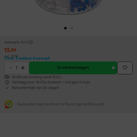
Adviesprijs
15,00
13
,
89
incl. BTW
Over 3 weken bezorgd
In winkelwagen
Gratis verzending vanaf €50,-
Vandaag voor 18:00u besteld = morgen in huis
Retourtermijn van 30 dagen
Gereedschapcentrum is Kiyoh gecertificeerd