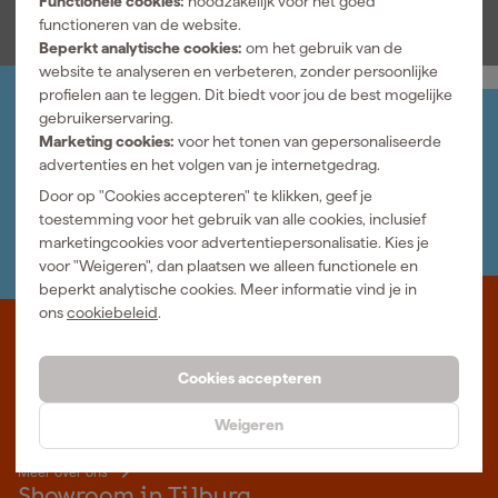
Functionele cookies:
noodzakelijk voor het goed
functioneren van de website.
Beperkt analytische cookies:
om het gebruik van de
website te analyseren en verbeteren, zonder persoonlijke
profielen aan te leggen. Dit biedt voor jou de best mogelijke
gebruikerservaring.
Jouw account
Marketing cookies:
voor het tonen van gepersonaliseerde
Log-in en beheer je bestellingen en gegevens
advertenties en het volgen van je internetgedrag.
Nieuwsbrief
Inschrijven wekelijkse nieuwsbrief
Door op "Cookies accepteren" te klikken, geef je
Wij helpen je graag
toestemming voor het gebruik van alle cookies, inclusief
Neem contact op met één van onze specialisten.
marketingcookies voor advertentiepersonalisatie. Kies je
voor "Weigeren", dan plaatsen we alleen functionele en
beperkt analytische cookies. Meer informatie vind je in
ons
cookiebeleid
.
Waar staat Gereedschapcentrum voor
Cookies accepteren
Professioneel gereedschap met advies op maat: wij zijn dé online
specialist, wat je project ook is. Gereedschapcentrum is Beter
Weigeren
Maken.
Meer over ons
Showroom in Tilburg