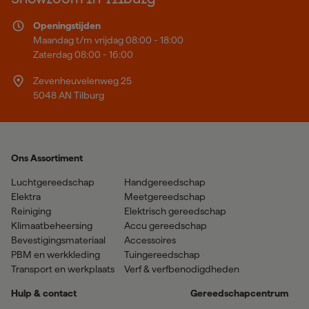
Openingstijden
Maandag t/m vrijdag 08:00 - 18:00
Zaterdag 08:00 - 16:00
Zevenheuvelenweg 25
5048 AN Tilburg
Ons Assortiment
Luchtgereedschap
Handgereedschap
Elektra
Meetgereedschap
Reiniging
Elektrisch gereedschap
Klimaatbeheersing
Accu gereedschap
Bevestigingsmateriaal
Accessoires
PBM en werkkleding
Tuingereedschap
Transport en werkplaats
Verf & verfbenodigdheden
Hulp & contact
Gereedschapcentrum