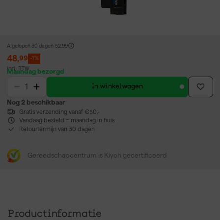
Afgelopen 30 dagen
52,99
48
,
99
-7%
incl. BTW
Maandag bezorgd
In winkelwagen
Nog 2 beschikbaar
Gratis verzending vanaf €50,-
Vandaag besteld = maandag in huis
Retourtermijn van 30 dagen
Gereedschapcentrum is Kiyoh gecertificeerd
Productinformatie