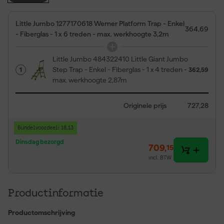
Little Jumbo 1277170618 Werner Platform Trap - Enkel
364,69
- Fiberglas - 1 x 6 treden - max. werkhoogte 3,2m
Little Jumbo 484322410 Little Giant Jumbo
Step Trap - Enkel - Fiberglas - 1 x 4 treden -
1
362,59
max. werkhoogte 2,87m
Originele prijs
727,28
Bundelvoordeel: 18,13
Dinsdag bezorgd
709
,
15
incl. BTW
Productinformatie
Productomschrijving