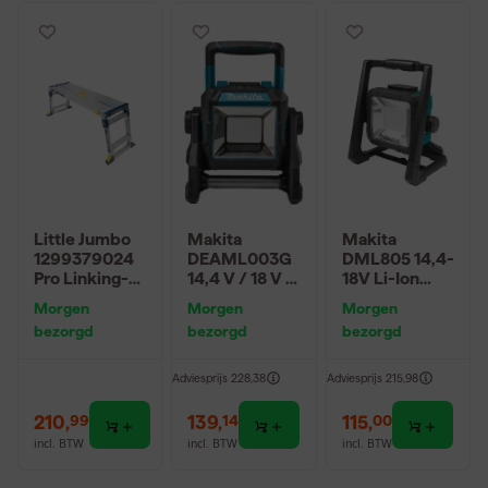
Little Jumbo
Makita
Makita
1299379024
DEAML003G
DML805 14,4-
Pro Linking-
14,4 V / 18 V /
18V Li-Ion
platform
40 V Max
accu LED
Morgen
Morgen
Morgen
telescopisch
(XGT/LXT) Li-
lamp - werkt
bezorgd
bezorgd
bezorgd
werkbordes -
ion accu
op netstroom
AP2030L -
bouwlamp
& accu -
360 x 1170mm
body -
750Lm
Adviesprijs
228,38
Adviesprijs
215,98
- 136kg
1100Lm
210
,
139
,
115
,
99
14
00
incl. BTW
incl. BTW
incl. BTW