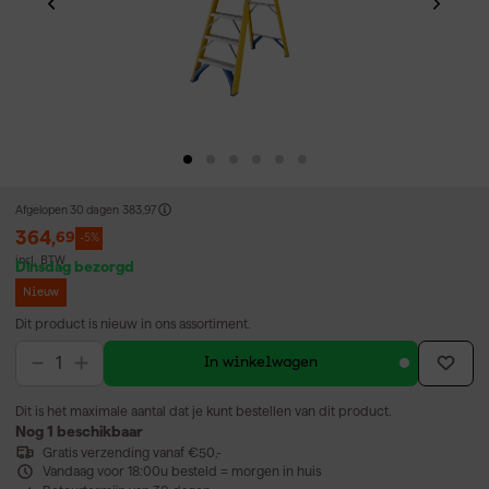
Afgelopen 30 dagen
383,97
364
,
69
-5%
incl. BTW
Dinsdag bezorgd
Nieuw
Dit product is nieuw in ons assortiment.
In winkelwagen
Dit is het maximale aantal dat je kunt bestellen van dit product.
Nog 1 beschikbaar
Gratis verzending vanaf €50,-
Vandaag voor 18:00u besteld = morgen in huis