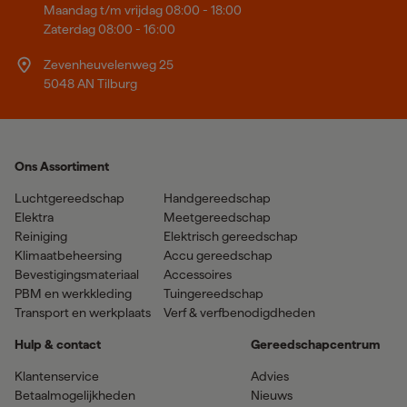
Maandag t/m vrijdag 08:00 - 18:00
Zaterdag 08:00 - 16:00
Zevenheuvelenweg 25
5048 AN Tilburg
Ons Assortiment
Luchtgereedschap
Handgereedschap
Elektra
Meetgereedschap
Reiniging
Elektrisch gereedschap
Klimaatbeheersing
Accu gereedschap
Bevestigingsmateriaal
Accessoires
PBM en werkkleding
Tuingereedschap
Transport en werkplaats
Verf & verfbenodigdheden
Hulp & contact
Gereedschapcentrum
Klantenservice
Advies
Betaalmogelijkheden
Nieuws