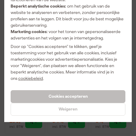
Beperkt analytische cookies:
om het gebruik van de
website te analyseren en verbeteren, zonder persoonlijke
profielen aan te leggen. Dit biedt voor jou de best mogelijke
gebruikerservaring.
Marketing cookies:
voor het tonen van gepersonaliseerde
advertenties en het volgen van je internetgedrag.
Door op "Cookies accepteren" te klikken, geef je
toestemming voor het gebruik van alle cookies, inclusief
marketingcookies voor advertentiepersonalisatie. Kies je
voor "Weigeren", dan plaatsen we alleen functionele en
Little Jumbo
Little Jumbo
Little Jumbo
beperkt analytische cookies. Meer informatie vind je in
1223790832
1223790833
1299310898
ons
cookiebeleid
.
Modul
Modul
Odd Job
Werkbordes -
Werkbordes -
Werkbordes -
Morgen
Dinsdag
Morgen
1 x 2 treden -
1 x 3 treden -
700 x 300 x
bezorgd
bezorgd
bezorgd
Cookies accepteren
400 x 560mm
400 x 560mm
510mm -
- tot 150kg
- tot 150kg
110kg
Weigeren
Adviesprijs
79,00
293
,
344
,
64
,
46
79
35
incl. BTW
incl. BTW
incl. BTW