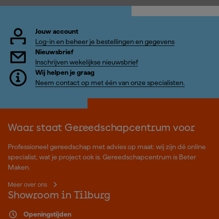
Jouw account
Log-in en beheer je bestellingen en gegevens
Nieuwsbrief
Inschrijven wekelijkse nieuwsbrief
Wij helpen je graag
Neem contact op met één van onze specialisten.
Waar staat Gereedschapcentrum voor
Professioneel gereedschap met advies op maat: wij zijn dé online
specialist, wat je project ook is. Gereedschapcentrum is Beter
Maken.
Meer over ons
Showroom in Tilburg
Openingstijden