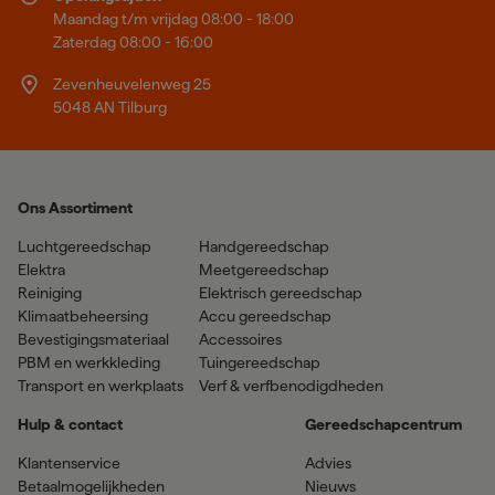
Maandag t/m vrijdag 08:00 - 18:00
Zaterdag 08:00 - 16:00
Zevenheuvelenweg 25
5048 AN Tilburg
Ons Assortiment
Luchtgereedschap
Handgereedschap
Elektra
Meetgereedschap
Reiniging
Elektrisch gereedschap
Klimaatbeheersing
Accu gereedschap
Bevestigingsmateriaal
Accessoires
PBM en werkkleding
Tuingereedschap
Transport en werkplaats
Verf & verfbenodigdheden
Hulp & contact
Gereedschapcentrum
Klantenservice
Advies
Betaalmogelijkheden
Nieuws