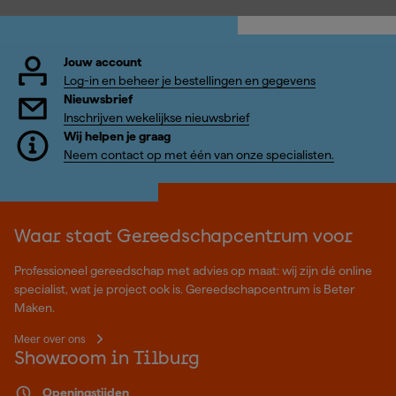
Jouw account
Log-in en beheer je bestellingen en gegevens
Nieuwsbrief
Inschrijven wekelijkse nieuwsbrief
Wij helpen je graag
Neem contact op met één van onze specialisten.
Waar staat Gereedschapcentrum voor
Professioneel gereedschap met advies op maat: wij zijn dé online
specialist, wat je project ook is. Gereedschapcentrum is Beter
Maken.
Meer over ons
Showroom in Tilburg
Openingstijden