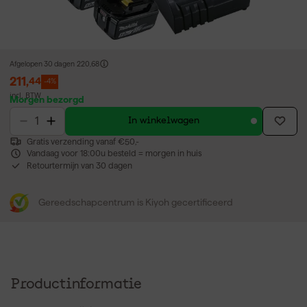
Afgelopen 30 dagen
220,68
211
,
44
-4%
incl. BTW
Morgen bezorgd
In winkelwagen
Gratis verzending vanaf €50,-
Vandaag voor 18:00u besteld = morgen in huis
Retourtermijn van 30 dagen
Gereedschapcentrum is Kiyoh gecertificeerd
Productinformatie