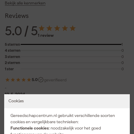
Bekijk alle kenmerken
Reviews
5.0
/ 5
1 review
5 sterren
1
4 sterren
0
3 sterren
0
2 sterren
0
1 ster
0
5.0
geverifieerd
-
12-5-2024
Cookies
Over onze reviews
Gereedschapcentrum.nl gebruikt verschillende soorten
cookies en vergelijkbare technieken:
Vaak gekocht met
Functionele cookies:
noodzakelijk voor het goed