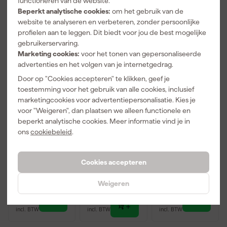
functioneren van de website.
Beperkt analytische cookies:
om het gebruik van de
Top deal
website te analyseren en verbeteren, zonder persoonlijke
profielen aan te leggen. Dit biedt voor jou de best mogelijke
gebruikerservaring.
Marketing cookies:
voor het tonen van gepersonaliseerde
advertenties en het volgen van je internetgedrag.
Door op "Cookies accepteren" te klikken, geef je
toestemming voor het gebruik van alle cookies, inclusief
marketingcookies voor advertentiepersonalisatie. Kies je
voor "Weigeren", dan plaatsen we alleen functionele en
Makita
Stanley
Pica 3030 Dry
beperkt analytische cookies. Meer informatie vind je in
BL1850B 18V
STHT0-74260
Longlife
ons
cookiebeleid
.
Li-Ion accu -
Tylon
Markeerpotlo
5.0Ah
rolmaatset -
od - 125mm -
Morgen
Morgen
Morgen
5m / 8m
Grafiet (1st.)
bezorgd
bezorgd
bezorgd
Cookies accepteren
Afgelopen 30 dgn
21,99
Adviesprijs
121,00
Adviesprijs
14,00
Weigeren
-18%
78
,
17
,
13
,
99
99
99
incl. BTW
incl. BTW
incl. BTW