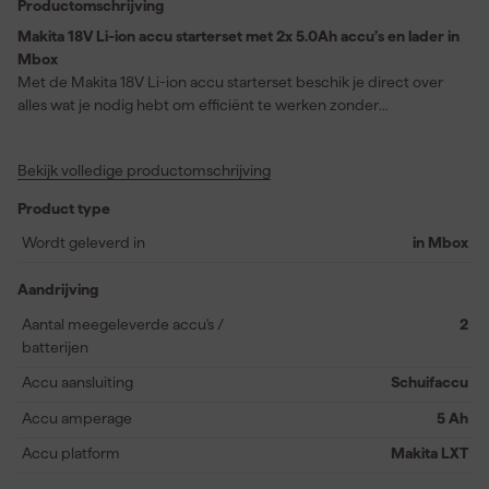
Productomschrijving
Makita 18V Li-ion accu starterset met 2x 5.0Ah accu’s en lader in
Mbox
Met de Makita 18V Li-ion accu starterset beschik je direct over
alles wat je nodig hebt om efficiënt te werken zonder
onderbrekingen. Deze set bestaat uit twee 5,0Ah accu’s,
waardoor je langdurig kunt blijven doorwerken zonder frequent
Bekijk volledige productomschrijving
laden. Ideaal voor grote of intensieve klussen waar continu
vermogen vereist is. De krachtige lader zorgt ervoor dat je accu’s
Product type
binnen gemiddeld 45 minuten volledig zijn opgeladen, waardoor
stilstand tot een minimum wordt beperkt. Dankzij de
Wordt geleverd in
in Mbox
meegeleverde MAKPAC I koffer neem je de set eenvoudig mee
en blijft alles netjes geordend. Perfect wanneer je flexibel wilt
Aandrijving
werken op verschillende locaties, terwijl je altijd verzekerd bent
Aantal meegeleverde accu's /
2
van betrouwbare energie voor al je Makita 18V gereedschap.
batterijen
Accu aansluiting
Schuifaccu
Accu amperage
5 Ah
Accu platform
Makita LXT