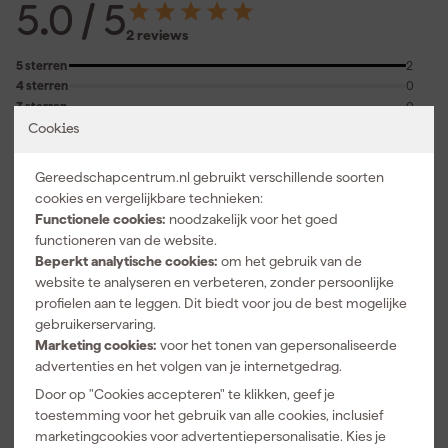
5.0
/ 5
2 reviews
5 sterren
2
4 sterren
0
3 sterren
0
2 sterren
0
Cookies
1 ster
0
Gereedschapcentrum.nl gebruikt verschillende soorten
5.0
geverifieerd
cookies en vergelijkbare technieken:
Vangt 90% van het stof mits een goede bouwstofzuiger hebt
Functionele cookies:
noodzakelijk voor het goed
7-7-2023
functioneren van de website.
Beperkt analytische cookies:
om het gebruik van de
website te analyseren en verbeteren, zonder persoonlijke
5.0
geverifieerd
profielen aan te leggen. Dit biedt voor jou de best mogelijke
gebruikerservaring.
-
Marketing cookies:
voor het tonen van gepersonaliseerde
6-8-2023
advertenties en het volgen van je internetgedrag.
Geplaatst op onze Belgische site.
Door op "Cookies accepteren" te klikken, geef je
Over onze reviews
toestemming voor het gebruik van alle cookies, inclusief
marketingcookies voor advertentiepersonalisatie. Kies je