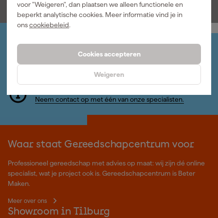
voor "Weigeren", dan plaatsen we alleen functionele en
beperkt analytische cookies. Meer informatie vind je in
ons
cookiebeleid
.
Jouw account
Cookies accepteren
Log-in en beheer je bestellingen en gegevens
Nieuwsbrief
Weigeren
Inschrijven wekelijkse nieuwsbrief
Wij helpen je graag
Neem contact op met één van onze specialisten.
Waar staat Gereedschapcentrum voor
Professioneel gereedschap met advies op maat: wij zijn dé online
specialist, wat je project ook is. Gereedschapcentrum is Beter
Maken.
Meer over ons
Showroom in Tilburg