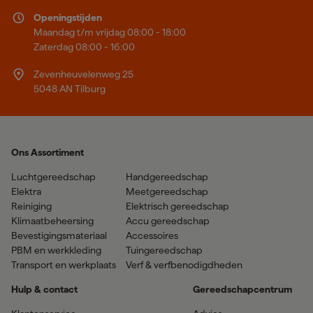
Openingstijden
Maandag t/m vrijdag 08:00 - 18:00
Zaterdag 08:00 - 16:00
Zevenheuvelenweg 25
5048 AN Tilburg
Ons Assortiment
Luchtgereedschap
Handgereedschap
Elektra
Meetgereedschap
Reiniging
Elektrisch gereedschap
Klimaatbeheersing
Accu gereedschap
Bevestigingsmateriaal
Accessoires
PBM en werkkleding
Tuingereedschap
Transport en werkplaats
Verf & verfbenodigdheden
Hulp & contact
Gereedschapcentrum