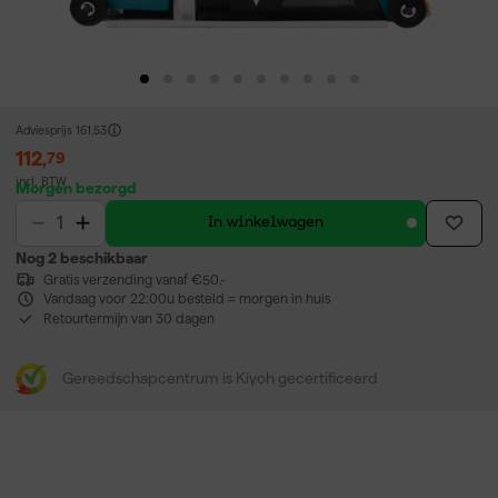
Adviesprijs
161,53
112
,
79
incl. BTW
Morgen bezorgd
In winkelwagen
Nog 2 beschikbaar
Gratis verzending vanaf €50,-
Vandaag voor 22:00u besteld = morgen in huis
Retourtermijn van 30 dagen
Gereedschapcentrum is Kiyoh gecertificeerd