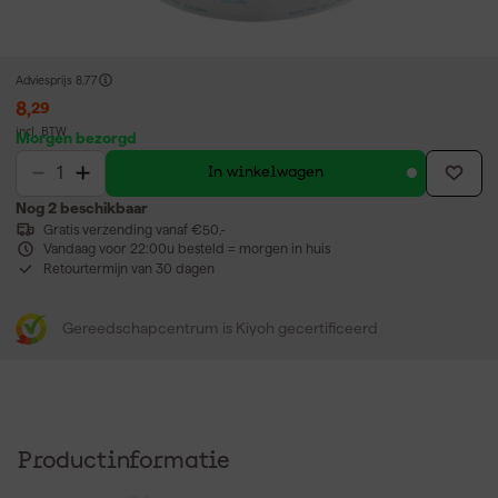
Adviesprijs
8,77
8
,
29
incl. BTW
Morgen bezorgd
In winkelwagen
Nog 2 beschikbaar
Gratis verzending vanaf €50,-
Vandaag voor 22:00u besteld = morgen in huis
Retourtermijn van 30 dagen
Gereedschapcentrum is Kiyoh gecertificeerd
Productinformatie