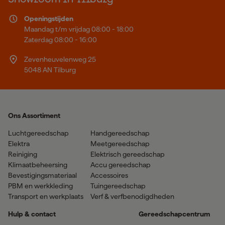
Openingstijden
Maandag t/m vrijdag 08:00 - 18:00
Zaterdag 08:00 - 16:00
Zevenheuvelenweg 25
5048 AN Tilburg
Ons Assortiment
Luchtgereedschap
Handgereedschap
Elektra
Meetgereedschap
Reiniging
Elektrisch gereedschap
Klimaatbeheersing
Accu gereedschap
Bevestigingsmateriaal
Accessoires
PBM en werkkleding
Tuingereedschap
Transport en werkplaats
Verf & verfbenodigdheden
Hulp & contact
Gereedschapcentrum