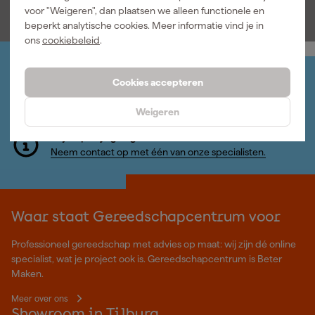
incl. BTW
incl. BTW
voor "Weigeren", dan plaatsen we alleen functionele en
beperkt analytische cookies. Meer informatie vind je in
ons
cookiebeleid
.
Jouw account
Cookies accepteren
Log-in en beheer je bestellingen en gegevens
Nieuwsbrief
Weigeren
Inschrijven wekelijkse nieuwsbrief
Wij helpen je graag
Neem contact op met één van onze specialisten.
Waar staat Gereedschapcentrum voor
Professioneel gereedschap met advies op maat: wij zijn dé online
specialist, wat je project ook is. Gereedschapcentrum is Beter
Maken.
Meer over ons
Showroom in Tilburg