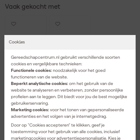
Vaak gekocht met
Cookies
Gereedschapcentrum.nl gebruikt verschillende soorten
cookies en vergelijkbare technieken:
Functionele cookies:
noodzakelijk voor het goed
functioneren van de website.
Makita
Makita
Beperkt analytische cookies:
om het gebruik van de
199141-8
199140-0
website te analyseren en verbeteren, zonder persoonlijke
Geleiderail -
Geleiderail -
profielen aan te leggen. Dit biedt voor jou de best mogelijke
1500mm
1000mm
gebruikerservaring.
Morgen
Morgen
Marketing cookies:
voor het tonen van gepersonaliseerde
bezorgd
bezorgd
advertenties en het volgen van je internetgedrag.
Adviesprijs
111,92
Adviesprijs
78,95
Door op "Cookies accepteren" te klikken, geef je
toestemming voor het gebruik van alle cookies, inclusief
54
,
44
,
99
79
marketingcookies voor advertentiepersonalisatie. Kies je