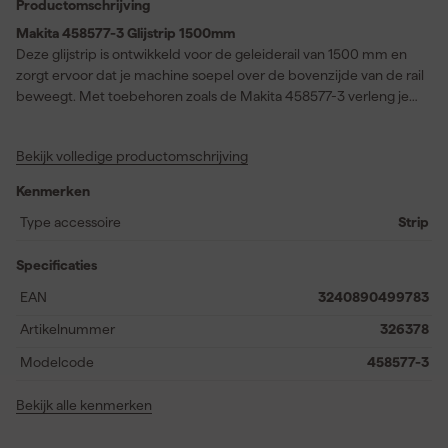
Productomschrijving
Makita 458577-3 Glijstrip 1500mm
Deze glijstrip is ontwikkeld voor de geleiderail van 1500 mm en
zorgt ervoor dat je machine soepel over de bovenzijde van de rail
beweegt. Met toebehoren zoals de Makita 458577-3 verleng je
de levensduur en precisie van je geleiderail, doordat de glijstrip
slijtage aan de basis voorkomt. Het product is geschikt voor
Bekijk volledige productomschrijving
geleiderail 1500mm (model 199141-8) en wordt per stuk
geleverd, waarbij je voor het vervangen van beide strips twee
Kenmerken
stuks nodig hebt. Deze glijstrip is passend voor diverse Makita
modellen, waaronder DLX2274JX1, DLX2377UX1, DLX2384UX1,
Type accessoire
Strip
DSP600ZJ2, DSP601ZJU2, SP6000J1X en SP6000J1X2.
Specificaties
EAN
3240890499783
Artikelnummer
326378
Modelcode
458577-3
Bekijk alle kenmerken