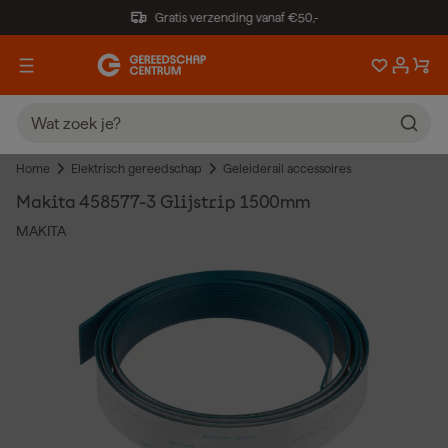
Gratis verzending vanaf €50,-
Home
Elektrisch gereedschap
Geleiderail accessoires
Makita 458577-3 Glijstrip 1500mm
MAKITA