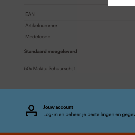
EAN
Artikelnummer
Modelcode
Standaard meegeleverd
50x Makita Schuurschijf
Jouw account
Log-in en beheer je bestellingen en gege