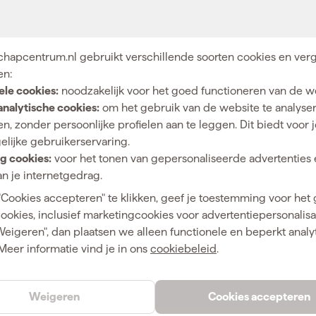
 gelijkmatig schuurt op GVK en op gelakte delen. In één
der onderbrekingen doorwerkt bij seriewerk in de
chikt voor metaalplaat en ferro of non ferro metalen en ze
 gebruikt ze op excentrische schuurmachines zoals
hapcentrum.nl gebruikt verschillende soorten cookies en verg
isselt ze snel zodra de klus daarom vraagt.
en:
ele cookies:
noodzakelijk voor het goed functioneren van de w
analytische cookies:
om het gebruik van de website te analyse
n, zonder persoonlijke profielen aan te leggen. Dit biedt voor 
50
elijke gebruikerservaring.
g cookies:
voor het tonen van gepersonaliseerde advertenties 
150 mm
n je internetgedrag.
Excentrische schuurmachine
"Cookies accepteren" te klikken, geef je toestemming voor het
cookies, inclusief marketingcookies voor advertentiepersonalisat
Metaal
Weigeren", dan plaatsen we alleen functionele en beperkt analy
P40
Meer informatie vind je in ons
cookiebeleid
.
Extra Grof
Weigeren
Cookies accepteren