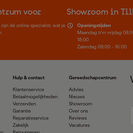
ntrum voor
Showroom in Til
ijn dé online specialist, wat je
Openingstijden
n.
Maandag t/m vrijdag 08:0
18:00
Zaterdag 08:00 - 16:00
Hulp & contact
Gereedschapcentrum
Klantenservice
Advies
Betaalmogelijkheden
Nieuws
Verzenden
Showroom
Garantie
Over ons
Reparatieservice
Reviews
Zakelijk
Vacatures
en
Retourneren