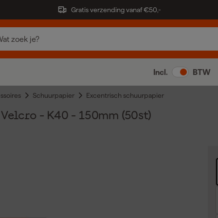
Gratis verzending vanaf €50,-
Incl.
BTW
ssoires
Schuurpapier
Excentrisch schuurpapier
Velcro - K40 - 150mm (50st)