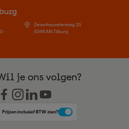
burg
Zevenheuvelenweg 25
0 -
5048 AN Tilburg
Wil je ons volgen?
Prijzen inclusief BTW zien?