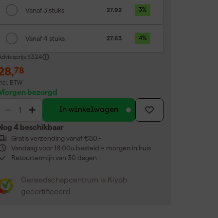
Vanaf 3 stuks
27.92
3
%
Vanaf 4 stuks
27.63
4
%
dviesprijs
53,24
28
,
78
incl. BTW
Morgen bezorgd
In winkelwagen
Nog 4 beschikbaar
Gratis verzending vanaf €50,-
Vandaag voor 18:00u besteld = morgen in huis
Retourtermijn van 30 dagen
Gereedschapcentrum is Kiyoh
gecertificeerd