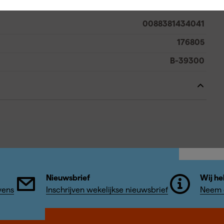
0088381434041
176805
B-39300
Nieuwsbrief
Wij he
vens
Inschrijven wekelijkse nieuwsbrief
Neem c