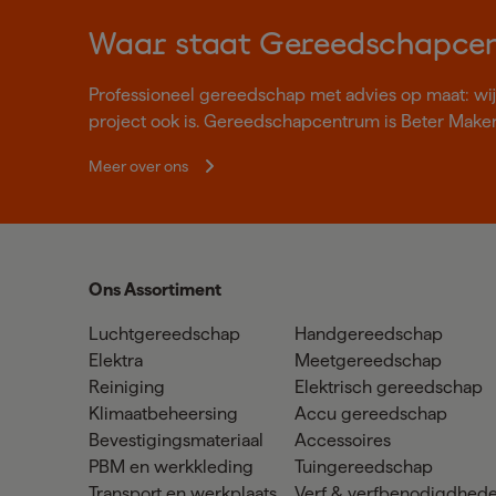
Waar staat Gereedschapce
Professioneel gereedschap met advies op maat: wij z
project ook is. Gereedschapcentrum is Beter Make
Meer over ons
Ons Assortiment
Luchtgereedschap
Handgereedschap
Elektra
Meetgereedschap
Reiniging
Elektrisch gereedschap
Klimaatbeheersing
Accu gereedschap
Bevestigingsmateriaal
Accessoires
PBM en werkkleding
Tuingereedschap
Transport en werkplaats
Verf & verfbenodigdhed