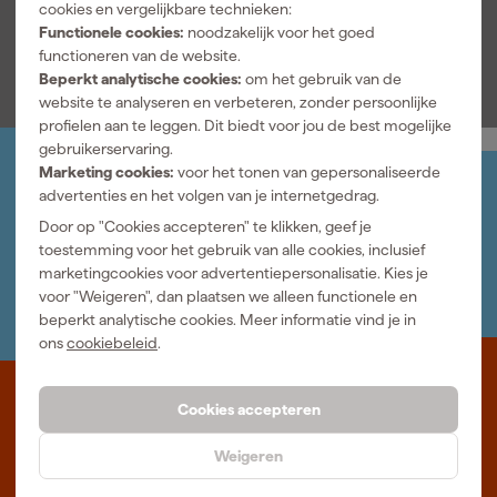
cookies en vergelijkbare technieken:
Functionele cookies:
noodzakelijk voor het goed
Bekijk alle kenmerken
functioneren van de website.
Beperkt analytische cookies:
om het gebruik van de
website te analyseren en verbeteren, zonder persoonlijke
profielen aan te leggen. Dit biedt voor jou de best mogelijke
gebruikerservaring.
Marketing cookies:
voor het tonen van gepersonaliseerde
Jouw account
advertenties en het volgen van je internetgedrag.
Log-in en beheer je bestellingen en gegevens
Door op "Cookies accepteren" te klikken, geef je
Nieuwsbrief
toestemming voor het gebruik van alle cookies, inclusief
Inschrijven wekelijkse nieuwsbrief
marketingcookies voor advertentiepersonalisatie. Kies je
Wij helpen je graag
voor "Weigeren", dan plaatsen we alleen functionele en
Neem contact op met één van onze specialisten.
beperkt analytische cookies. Meer informatie vind je in
ons
cookiebeleid
.
Waar staat Gereedschapcentrum voor
Cookies accepteren
Professioneel gereedschap met advies op maat: wij zijn dé online
Weigeren
specialist, wat je project ook is. Gereedschapcentrum is Beter
Maken.