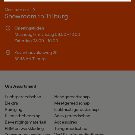
Meer over ons
Showroom in Tilburg
Openingstijden
Maandag t/m vrijdag 08:00 - 18:00
Zaterdag 08:00 - 16:00
Zevenheuvelenweg 25
5048 AN Tilburg
Ons Assortiment
Luchtgereedschap
Handgereedschap
Elektra
Meetgereedschap
Reiniging
Elektrisch gereedschap
Klimaatbeheersing
Accu gereedschap
Bevestigingsmateriaal
Accessoires
PBM en werkkleding
Tuingereedschap
Transport en werkplaats
Verf & verfbenodigdheden