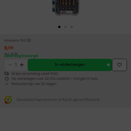
Adviesprijs
19,57
9
,
99
incl. BTW
Zaterdag bezorgd
In winkelwagen
Gratis verzending vanaf €50,-
Op werkdagen voor 22:00u besteld = morgen in huis
Retourtermijn van 30 dagen
Gereedschapcentrum is Kiyoh gecertificeerd