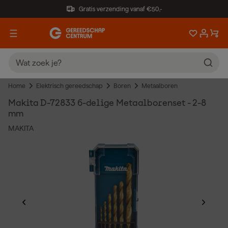
Gratis verzending vanaf €50,-
Home
Elektrisch gereedschap
Boren
Metaalboren
Makita D-72833 6-delige Metaalborenset - 2-8
mm
MAKITA