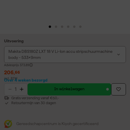
Uitvoering
Makita DBS180Z LXT 18 V Li-Ion accu stripschuurmachine
body - 533x9mm
Adviesprijs
373,89
206
,
66
incl. BTW
Over 4 weken bezorgd
In winkelwagen
Gratis verzending vanaf €50,-
Retourtermijn van 30 dagen
Gereedschapcentrum is Kiyoh gecertificeerd