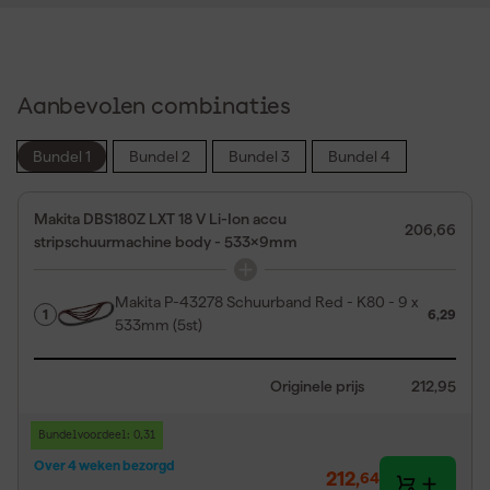
Aanbevolen combinaties
Bundel 1
Bundel 2
Bundel 3
Bundel 4
Makita DBS180Z LXT 18 V Li-Ion accu
206,66
stripschuurmachine body - 533x9mm
Makita P-43278 Schuurband Red - K80 - 9 x
1
6,29
533mm (5st)
Originele prijs
212,95
Bundelvoordeel: 0,31
Over 4 weken bezorgd
212
,
64