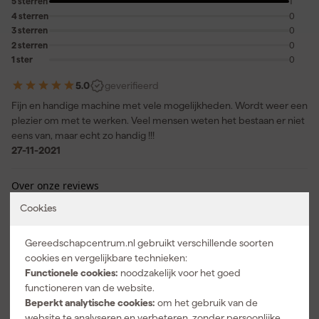
5 sterren
1
4 sterren
0
3 sterren
0
2 sterren
0
1 ster
0
5.0
geverifieerd
Fijn en handige machine met vele mogelijkheden. Wordt weer een
plezier om met te werken. Veel mensen weten het bestaan er niet
eens van, maar echt zo handig !!!
27-11-2021
Over onze reviews
Cookies
Vaak gekocht met
Gereedschapcentrum.nl gebruikt verschillende soorten
cookies en vergelijkbare technieken:
Functionele cookies:
noodzakelijk voor het goed
functioneren van de website.
Beperkt analytische cookies:
om het gebruik van de
website te analyseren en verbeteren, zonder persoonlijke