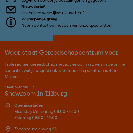
Log-in en beheer je bestellingen en gegevens
Nieuwsbrief
Inschrijven wekelijkse nieuwsbrief
Wij helpen je graag
Neem contact op met één van onze specialisten.
Waar staat Gereedschapcentrum voor
Professioneel gereedschap met advies op maat: wij zijn dé online
specialist, wat je project ook is. Gereedschapcentrum is Beter
Maken.
Meer over ons
Showroom in Tilburg
Openingstijden
Maandag t/m vrijdag 08:00 - 18:00
Zaterdag 08:00 - 16:00
Zevenheuvelenweg 25