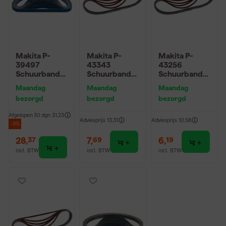
Makita P-
Makita P-
Makita P-
39497
43343
43256
Schuurband
Schuurband
Schuurband
K60 533x13
Red - K80 - 13
Red - K40 - 9
Maandag
Maandag
Maandag
Blue
x 533mm (5st)
x 533mm (5st)
bezorgd
bezorgd
bezorgd
Afgelopen 30 dgn
31,23
Adviesprijs
13,31
Adviesprijs
10,58
-9%
28
,
7
,
6
,
37
69
19
incl. BTW
incl. BTW
incl. BTW