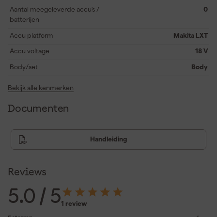
softgrip handgreep, variabele bandsnelheden en een handige
Aantal meegeleverde accu's /
0
bandloopcorrectie aan toe, en je hebt hét gereedschap voor
batterijen
zowel het intensieve als het fijnere schuurwerk. Klaar voor de klus
zonder gereedschap, dankzij de snelle bandwissel. Laat de
Accu platform
Makita LXT
Makita DBS180Z je verbazen met zijn kracht en gebruiksgemak!.
Accu voltage
18 V
Body/set
Body
Bekijk alle kenmerken
Documenten
Handleiding
Reviews
5.0
/ 5
1 review