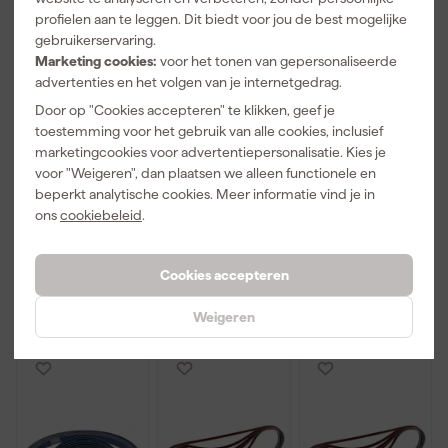
profielen aan te leggen. Dit biedt voor jou de best mogelijke
gebruikerservaring.
Marketing cookies:
voor het tonen van gepersonaliseerde
advertenties en het volgen van je internetgedrag.
Door op "Cookies accepteren" te klikken, geef je
Makita
Makita P-
Makita P-
toestemming voor het gebruik van alle cookies, inclusief
821550-0
43278
43284
marketingcookies voor advertentiepersonalisatie. Kies je
Mbox
Schuurband
Schuurband
voor "Weigeren", dan plaatsen we alleen functionele en
opbergkoffer
Red - K80 - 9
Red - K100 - 9
Maandag
Maandag
Maandag
nummer 2 -
x 533mm (5st)
x 533mm (5st)
beperkt analytische cookies. Meer informatie vind je in
bezorgd
bezorgd
bezorgd
163mm hoog
ons
cookiebeleid
.
Adviesprijs
70,18
Adviesprijs
10,58
Adviesprijs
10,58
Cookies accepteren
28
,
6
,
6
,
99
29
02
incl. BTW
incl. BTW
incl. BTW
Weigeren