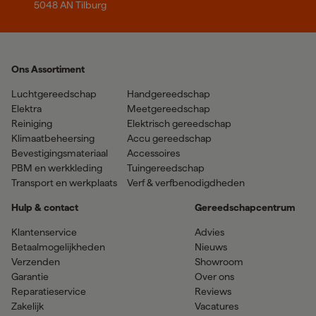
5048 AN Tilburg
Ons Assortiment
Luchtgereedschap
Handgereedschap
Elektra
Meetgereedschap
Reiniging
Elektrisch gereedschap
Klimaatbeheersing
Accu gereedschap
Bevestigingsmateriaal
Accessoires
PBM en werkkleding
Tuingereedschap
Transport en werkplaats
Verf & verfbenodigdheden
Hulp & contact
Gereedschapcentrum
Klantenservice
Advies
Betaalmogelijkheden
Nieuws
Verzenden
Showroom
Garantie
Over ons
Reparatieservice
Reviews
Zakelijk
Vacatures