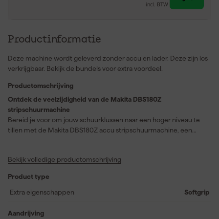
incl. BTW
Productinformatie
Deze machine wordt geleverd zonder accu en lader. Deze zijn los
verkrijgbaar. Bekijk de bundels voor extra voordeel.
Productomschrijving
Ontdek de veelzijdigheid van de Makita DBS180Z
stripschuurmachine
Bereid je voor om jouw schuurklussen naar een hoger niveau te
tillen met de Makita DBS180Z accu stripschuurmachine, een
onmisbare troef in de werkplaats. Deze krachtige 18V
schuurmachine uit het befaamde LXT-platform biedt je de
Bekijk volledige productomschrijving
vrijheid om zonder snoeren te werken en toch optimale
prestaties te leveren. Met een bandsnelheid van 1700 m/min
Product type
werk je snel door je projecten, van hout tot metaal en zelfs glas en
keramiek. De verstelbare knikarm die tot 90 graden instelbaar is
Extra eigenschappen
Softgrip
en de verstelbare LED-verlichting zorgen ervoor dat je ook in de
moeilijkste hoeken het perfecte resultaat behaalt. Voeg daar de
Aandrijving