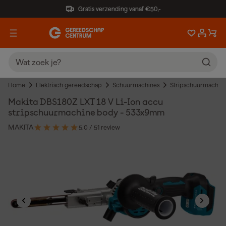
Gratis verzending vanaf €50,-
Home
Elektrisch gereedschap
Schuurmachines
Stripschuurmachin
Makita DBS180Z LXT 18 V Li-Ion accu
stripschuurmachine body - 533x9mm
MAKITA
5.0
/ 5
1 review