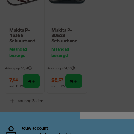
Makita P-
Makita P-
43365
39528
Schuurband
Schuurband
Red - K120 -
K120 533x13
Maandag
Maandag
13 x 533mm
Blue
bezorgd
bezorgd
(5st)
Adviesprijs
13,31
Adviesprijs
54,75
7
,
28
,
54
37
incl. BTW
incl. BTW
Laat nog 3 zien
Jouw account