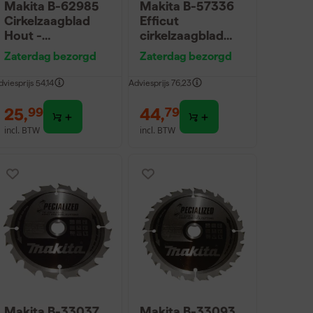
Makita B-62985
Makita B-57336
Cirkelzaagblad
Efficut
Hout -
cirkelzaagblad
165x20x1,4mm
voor Hout - 165 x
Zaterdag bezorgd
Zaterdag bezorgd
25T
20 x 56T
dviesprijs
54,14
Adviesprijs
76,23
25
,
44
,
99
79
incl. BTW
incl. BTW
Makita B-33037
Makita B-33093