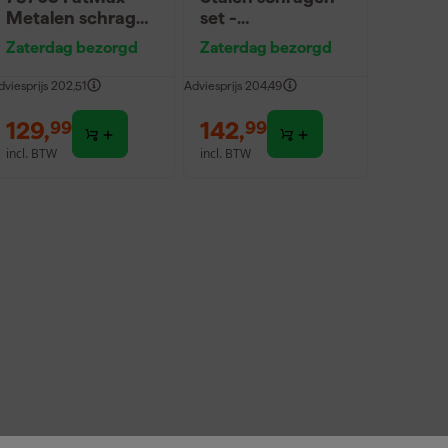
Metalen schragen
set -
- draagcapaciteit
draagcapaciteit
Zaterdag bezorgd
Zaterdag bezorgd
900 kg (set van 2
590 kg (2 stuks)
stuks)
dviesprijs
202,51
Adviesprijs
204,49
129
,
142
,
99
99
incl. BTW
incl. BTW