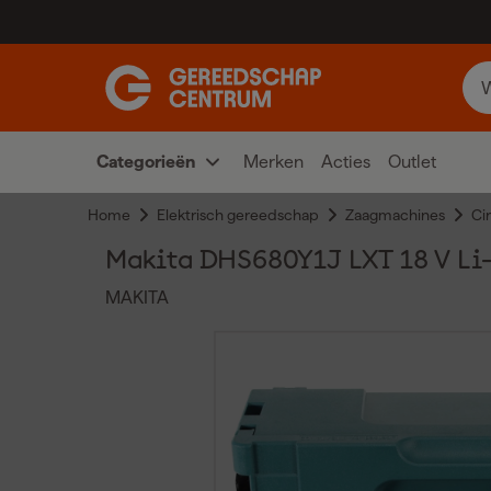
Categorieën
Merken
Acties
Outlet
Home
Elektrisch gereedschap
Zaagmachines
Ci
Makita DHS680Y1J LXT 18 V Li-I
MAKITA