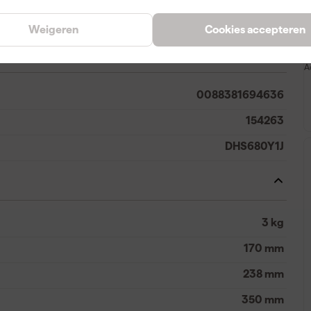
41 mm
Weigeren
Cookies accepteren
A
0088381694636
154263
DHS680Y1J
3 kg
170 mm
238 mm
350 mm