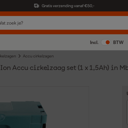
Gratis verzending vanaf €50,-
Incl.
BTW
rkelzagen
Accu cirkelzagen
on Accu cirkelzaag set (1 x 1,5Ah) in M