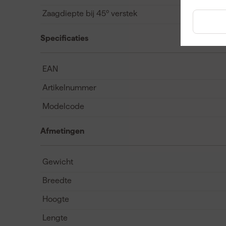
Zaagdiepte bij 45º verstek
Specificaties
EAN
Artikelnummer
Modelcode
Afmetingen
Gewicht
Breedte
Hoogte
Lengte