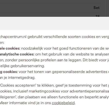
Set
18
Accu
A
hapcentrum.nl gebruikt verschillende soorten cookies en verg
en:
ele cookies:
noodzakelijk voor het goed functioneren van de w
20 mm
analytische cookies:
om het gebruik van de website te analyse
n, zonder persoonlijke profielen aan te leggen. Dit biedt voor 
165 mm
elijke gebruikerservaring.
Ja
g cookies:
voor het tonen van gepersonaliseerde advertenties 
n je internetgedrag.
5000 rpm
"Cookies accepteren" te klikken, geef je toestemming voor het
Via een adapter
cookies, inclusief marketingcookies voor advertentiepersonalisat
Weigeren", dan plaatsen we alleen functionele en beperkt analy
Ja
Meer informatie vind je in ons
cookiebeleid
.
57 mm