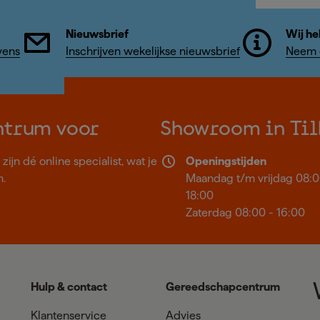
Nieuwsbrief
Wij he
vens
Inschrijven wekelijkse nieuwsbrief
Neem c
ntrum voor
Showroom in Til
ijn dé online specialist, wat je
Openingstijden
n.
Maandag t/m vrijdag 08:0
18:00
Zaterdag 08:00 - 16:00
Hulp & contact
Gereedschapcentrum
Klantenservice
Advies