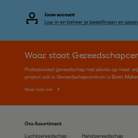
Jouw account
Log-in en beheer je bestellingen en gege
Waar staat Gereedschapce
Professioneel gereedschap met advies op maat: wij z
project ook is. Gereedschapcentrum is Beter Make
Meer over ons
Ons Assortiment
Luchtgereedschap
Handgereedschap