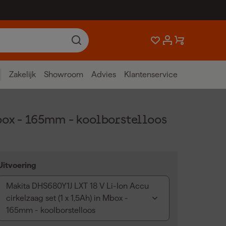
Zakelijk
Showroom
Advies
Klantenservice
box - 165mm - koolborstelloos
Uitvoering
Makita DHS680Y1J LXT 18 V Li-Ion Accu
cirkelzaag set (1 x 1,5Ah) in Mbox -
165mm - koolborstelloos