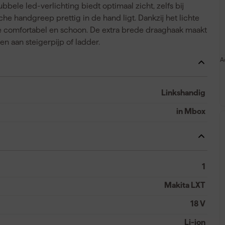
bbele led-verlichting biedt optimaal zicht, zelfs bij
che handgreep prettig in de hand ligt. Dankzij het lichte
e comfortabel en schoon. De extra brede draaghaak maakt
n aan steigerpijp of ladder.
A
Linkshandig
in Mbox
1
Makita LXT
18 V
Li-ion