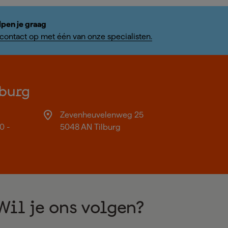
lpen je graag
ontact op met één van onze specialisten.
burg
Zevenheuvelenweg 25
0 -
5048 AN Tilburg
Wil je ons volgen?