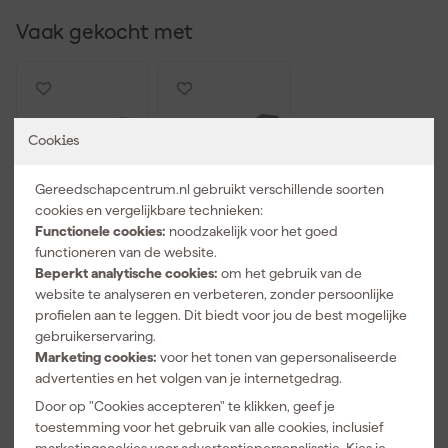
Vaak gekocht met
Cookies
Gereedschapcentrum.nl gebruikt verschillende soorten
cookies en vergelijkbare technieken:
Functionele cookies:
noodzakelijk voor het goed
functioneren van de website.
Beperkt analytische cookies:
om het gebruik van de
Makita F-
Makita F-
website te analyseren en verbeteren, zonder persoonlijke
32676 5000
32689 Nieten
delig nieten
gegalvaniseer
profielen aan te leggen. Dit biedt voor jou de best mogelijke
gegal - 19mm
d - 22mm
gebruikerservaring.
Maandag
Maandag
(5040st)
Marketing cookies:
voor het tonen van gepersonaliseerde
bezorgd
bezorgd
advertenties en het volgen van je internetgedrag.
Door op "Cookies accepteren" te klikken, geef je
Adviesprijs
25,10
Adviesprijs
29,34
toestemming voor het gebruik van alle cookies, inclusief
20
,
22
,
99
29
marketingcookies voor advertentiepersonalisatie. Kies je