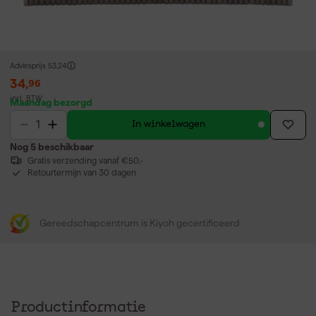
Adviesprijs
53,24
34
,
96
incl. BTW
Maandag bezorgd
In winkelwagen
Nog 5 beschikbaar
Gratis verzending vanaf €50,-
Retourtermijn van 30 dagen
Gereedschapcentrum is Kiyoh gecertificeerd
Productinformatie