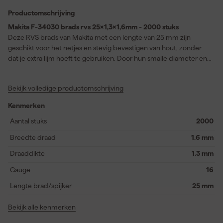
Productomschrijving
Makita F-34030 brads rvs 25x1,3x1,6mm - 2000 stuks
Deze RVS brads van Makita met een lengte van 25 mm zijn
geschikt voor het netjes en stevig bevestigen van hout, zonder
dat je extra lijm hoeft te gebruiken. Door hun smalle diameter en
kleine kop zijn ze nauwelijks zichtbaar na het inschieten, wat
ideaal is voor fijn afwerkwerk. Je gebruikt ze in apparaten zoals de
Bekijk volledige productomschrijving
Makita AF601, DBN600RTJ, DBN600ZJ en GF600SE. Dankzij het
roestvrij staal zijn ze goed bestand tegen vocht en geschikt voor
Kenmerken
gebruik in natte ruimtes of buiten. De verpakking bevat 2000
stuks. Let op: deze brads worden geleverd zonder gaspatroon,
Aantal stuks
2000
wat los verkrijgbaar is via het accessoire-tabblad.
Breedte draad
1.6 mm
Draaddikte
1.3 mm
Gauge
16
Lengte brad/spijker
25 mm
Bekijk alle kenmerken