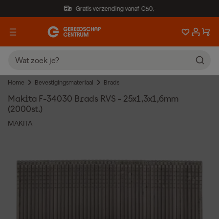
Gratis verzending vanaf €50,-
Home
Bevestigingsmateriaal
Brads
Makita F-34030 Brads RVS - 25x1,3x1,6mm
(2000st.)
MAKITA