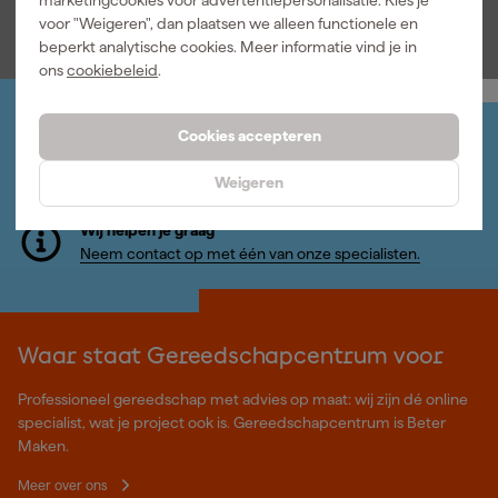
incl. BTW
incl. BTW
voor "Weigeren", dan plaatsen we alleen functionele en
beperkt analytische cookies. Meer informatie vind je in
ons
cookiebeleid
.
Cookies accepteren
Jouw account
Log-in en beheer je bestellingen en gegevens
Weigeren
Nieuwsbrief
Inschrijven wekelijkse nieuwsbrief
Wij helpen je graag
Neem contact op met één van onze specialisten.
Waar staat Gereedschapcentrum voor
Professioneel gereedschap met advies op maat: wij zijn dé online
specialist, wat je project ook is. Gereedschapcentrum is Beter
Maken.
Meer over ons