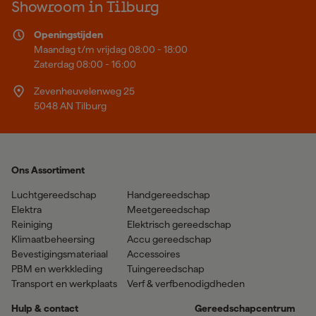
Showroom in Tilburg
Openingstijden
Maandag t/m vrijdag 08:00 - 18:00
Zaterdag 08:00 - 16:00
Zevenheuvelenweg 25
5048 AN Tilburg
Ons Assortiment
Luchtgereedschap
Handgereedschap
Elektra
Meetgereedschap
Reiniging
Elektrisch gereedschap
Klimaatbeheersing
Accu gereedschap
Bevestigingsmateriaal
Accessoires
PBM en werkkleding
Tuingereedschap
Transport en werkplaats
Verf & verfbenodigdheden
Hulp & contact
Gereedschapcentrum