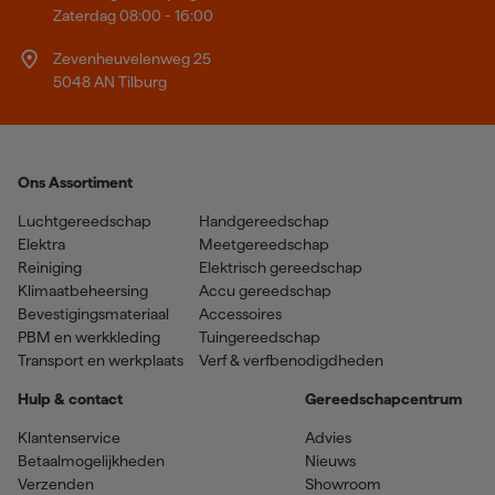
Zaterdag 08:00 - 16:00
Zevenheuvelenweg 25
5048 AN Tilburg
Ons Assortiment
Luchtgereedschap
Handgereedschap
Elektra
Meetgereedschap
Reiniging
Elektrisch gereedschap
Klimaatbeheersing
Accu gereedschap
Bevestigingsmateriaal
Accessoires
PBM en werkkleding
Tuingereedschap
Transport en werkplaats
Verf & verfbenodigdheden
Hulp & contact
Gereedschapcentrum
Klantenservice
Advies
Betaalmogelijkheden
Nieuws
Verzenden
Showroom