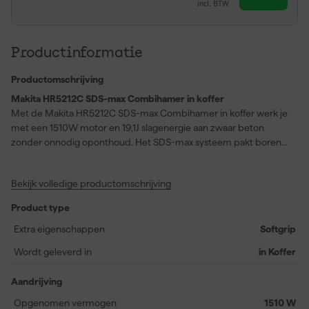
incl. BTW
Productinformatie
Productomschrijving
Makita HR5212C SDS-max Combihamer in koffer
Met de Makita HR5212C SDS-max Combihamer in koffer werk je
met een 1510W motor en 19,1J slagenergie aan zwaar beton
zonder onnodig oponthoud. Het SDS-max systeem pakt boren
en beitels direct vast zodat je vlot gaten maakt met een ideaal
bereik tot 32mm en een maximum tot 52mm in beton. Je zet de
Bekijk volledige productomschrijving
beitel in 24 posities vast en je houdt elke hoek stabiel wanneer je
langs randen werkt of sleuven netjes wilt sturen. De
Product type
functieschakelaar ligt logisch onder je hand en met de
vastzetknop ga je door met breken zonder telkens druk te
Extra eigenschappen
Softgrip
houden. Elektronica met constant toerental geeft een gelijkmatig
Wordt geleverd in
in Koffer
resultaat en softstart met soft no load houdt de start beheerst. De
slipkoppeling helpt je bij vastlopers en de veiligheidsschakelaar
Aandrijving
stopt direct zodra je loslaat. Dankzij Anti Vibratie Technologie en
ontkoppelde zijgreep en achtergreep blijf je langer prettig
Opgenomen vermogen
1510 W