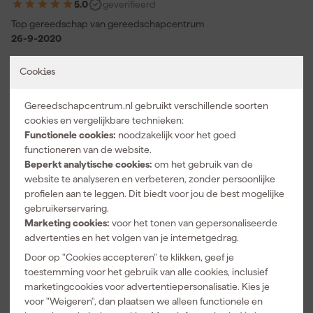
5.0
geverifieerd
Top gereedschap van gereedschapcentrum
26-9-2020
Cookies
5.0
geverifieerd
goede krachtige machine,zal er nog veel plezier aan beleven
Gereedschapcentrum.nl gebruikt verschillende soorten
13-2-2017
cookies en vergelijkbare technieken:
Functionele cookies:
noodzakelijk voor het goed
functioneren van de website.
5.0
geverifieerd
Beperkt analytische cookies:
om het gebruik van de
website te analyseren en verbeteren, zonder persoonlijke
-
profielen aan te leggen. Dit biedt voor jou de best mogelijke
26-4-2024
gebruikerservaring.
Geplaatst op onze Belgische site.
Marketing cookies:
voor het tonen van gepersonaliseerde
advertenties en het volgen van je internetgedrag.
Over onze reviews
Door op "Cookies accepteren" te klikken, geef je
toestemming voor het gebruik van alle cookies, inclusief
marketingcookies voor advertentiepersonalisatie. Kies je
Vaak gekocht met
voor "Weigeren", dan plaatsen we alleen functionele en