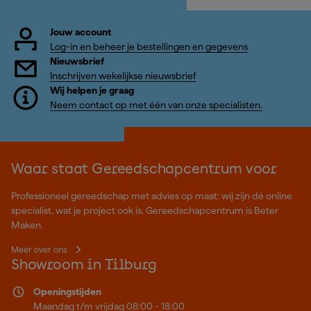
Jouw account
Log-in en beheer je bestellingen en gegevens
Nieuwsbrief
Inschrijven wekelijkse nieuwsbrief
Wij helpen je graag
Neem contact op met één van onze specialisten.
Waar staat Gereedschapcentrum voor
Professioneel gereedschap met advies op maat: wij zijn dé online
specialist, wat je project ook is. Gereedschapcentrum is Beter
Maken.
Meer over ons
Showroom in Tilburg
Openingstijden
Maandag t/m vrijdag 08:00 - 18:00