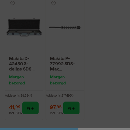
Makita D-
Makita P-
42450 3-
77992 SDS-
delige SDS-
Max
Max beitelset
Betonboor - 4
Morgen
Morgen
snijvlakken -
bezorgd
bezorgd
28 x 800 x
920mm
Adviesprijs
95,28
Adviesprijs
217,49
41
,
97
,
99
95
incl. BTW
incl. BTW