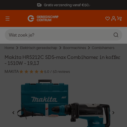
Gratis verzending vanaf €50,-
Home
Elektrisch gereedschap
Boormachines
Combihamers
Makita HR5212C SDS-max Combihamer in koffer
- 1510W - 19,1J
MAKITA
5.0
/ 5
3 reviews