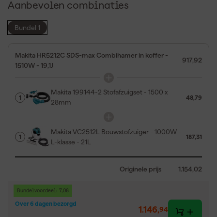
Aanbevolen combinaties
Bundel 1
Makita HR5212C SDS-max Combihamer in koffer -
917,92
1510W - 19,1J
Makita 199144-2 Stofafzuigset - 1500 x
1
48,79
28mm
Makita VC2512L Bouwstofzuiger - 1000W -
1
187,31
L-klasse - 21L
Originele prijs
1.154,02
Bundelvoordeel: 7,08
Over 6 dagen bezorgd
1.146
,
94