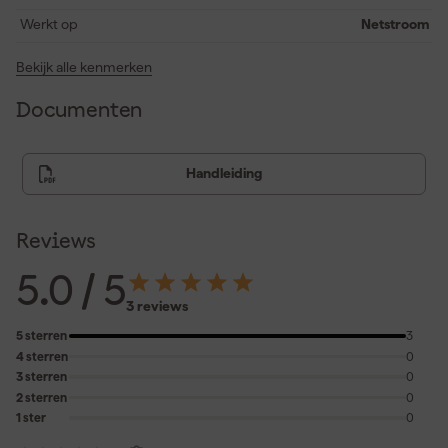
werken met 9,0m/s2 vibratie tot 148 minuten onafgebroken
Werkt op
Netstroom
boren of beitelen.
Bekijk alle kenmerken
Documenten
Handleiding
Reviews
5.0
/ 5
3 reviews
5 sterren
3
4 sterren
0
3 sterren
0
2 sterren
0
1 ster
0