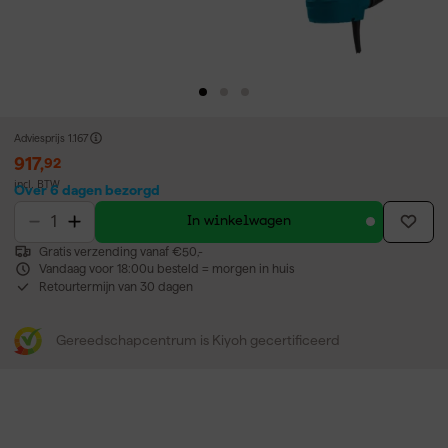
Adviesprijs
1.167
917
,
92
incl. BTW
Over 6 dagen bezorgd
In winkelwagen
Gratis verzending vanaf €50,-
Vandaag voor 18:00u besteld = morgen in huis
Retourtermijn van 30 dagen
Gereedschapcentrum is Kiyoh gecertificeerd