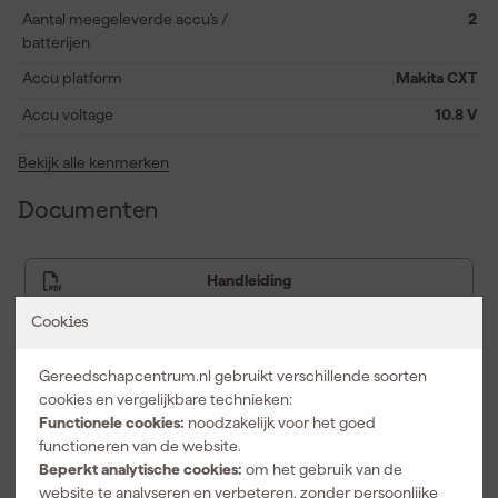
Aantal meegeleverde accu's /
2
batterijen
Accu platform
Makita CXT
Accu voltage
10.8 V
Bekijk alle kenmerken
Documenten
Handleiding
Cookies
Gereedschapcentrum.nl gebruikt verschillende soorten
Vaak gekocht met
cookies en vergelijkbare technieken:
Functionele cookies:
noodzakelijk voor het goed
functioneren van de website.
Beperkt analytische cookies:
om het gebruik van de
website te analyseren en verbeteren, zonder persoonlijke