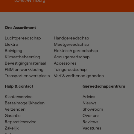
5048 AN Tilburg
Ons Assortiment
Luchtgereedschap
Handgereedschap
Elektra
Meetgereedschap
Reiniging
Elektrisch gereedschap
Klimaatbeheersing
Accu gereedschap
Bevestigingsmateriaal
Accessoires
PBM en werkkleding
Tuingereedschap
Transport en werkplaats
Verf & verfbenodigdheden
Hulp & contact
Gereedschapcentrum
Klantenservice
Advies
Betaalmogelijkheden
Nieuws
Verzenden
Showroom
Garantie
Over ons
Reparatieservice
Reviews
Zakelijk
Vacatures