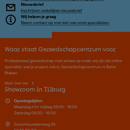
Nieuwsbrief
Inschrijven wekelijkse nieuwsbrief
Wij helpen je graag
Neem contact op met één van onze specialisten.
Waar staat Gereedschapcentrum voor
Professioneel gereedschap met advies op maat: wij zijn dé online
specialist, wat je project ook is. Gereedschapcentrum is Beter
Maken.
Meer over ons
Showroom in Tilburg
Openingstijden
Maandag t/m vrijdag 08:00 - 18:00
Zaterdag 08:00 - 16:00
Zevenheuvelenweg 25