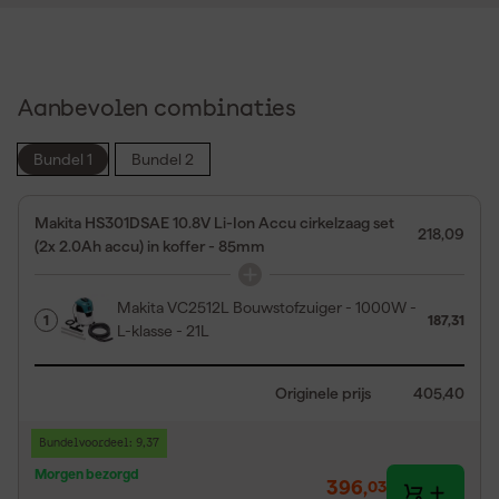
Aanbevolen combinaties
Bundel 1
Bundel 2
Makita HS301DSAE 10.8V Li-Ion Accu cirkelzaag set
218,09
(2x 2.0Ah accu) in koffer - 85mm
Makita VC2512L Bouwstofzuiger - 1000W -
1
187,31
L-klasse - 21L
Originele prijs
405,40
Bundelvoordeel: 9,37
Morgen bezorgd
396
,
03