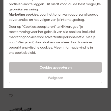
profielen aan te leggen. Dit biedt voor jou de best mogelijke
gebruikerservaring.
Marketing cookies:
voor het tonen van gepersonaliseerde
advertenties en het volgen van je internetgedrag.
Door op "Cookies accepteren" te klikken, geef je
toestemming voor het gebruik van alle cookies, inclusief
Makita B-
Stanley
Stanley
marketingcookies voor advertentiepersonalisatie. Kies je
33819
STST1-70713
FMST1-75763
voor "Weigeren", dan plaatsen we alleen functionele en
Specialized
Kunststof
FatMax
beperkt analytische cookies. Meer informatie vind je in
cirkelzaagbla
schragen -
Metalen
Morgen
Morgen
Morgen
d voor
draagcapacit
schragen -
ons
cookiebeleid
.
bezorgd
bezorgd
bezorgd
Laminaat - 85
eit 450 kg (set
draagcapacit
x 15 x 24T
van 2 stuks)
eit 900 kg (set
van 2 stuks)
Adviesprijs
32,65
Adviesprijs
82,18
Adviesprijs
202,51
Cookies accepteren
23
,
57
,
129
,
50
99
99
Weigeren
incl. BTW
incl. BTW
incl. BTW