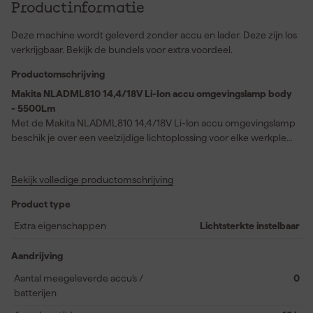
Productinformatie
Deze machine wordt geleverd zonder accu en lader. Deze zijn los
verkrijgbaar. Bekijk de bundels voor extra voordeel.
Productomschrijving
Makita NLADML810 14,4/18V Li-Ion accu omgevingslamp body
- 5500Lm
Met de Makita NLADML810 14,4/18V Li-Ion accu omgevingslamp
beschik je over een veelzijdige lichtoplossing voor elke werkplek,
dankzij drie aanpasbare verlichtingsopties: 180 graden links, 360
graden rondom en 180 graden rechts. Je kiest eenvoudig uit drie
Bekijk volledige productomschrijving
lichtsterktes—1.500 lumen (laag), 3.000 lumen (midden) of 5.500
lumen (hoog)—waardoor je altijd de juiste hoeveelheid licht hebt,
Product type
ongeacht de klus. Deze bouwlamp onthoudt je laatst gekozen
instellingen, zodat je na het uit- en inschakelen direct verder
Extra eigenschappen
Lichtsterkte instelbaar
werkt zoals jij dat wilt. De lamp werkt op 14,4V en 18V Makita
accu’s en biedt daarmee flexibiliteit zonder snoeren. Perfect voor
Aandrijving
toepassingen in de bouw en andere werkomgevingen waar goed
Aantal meegeleverde accu's /
0
zicht essentieel is.
batterijen