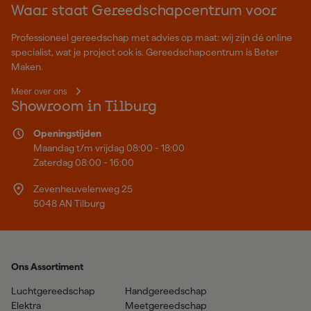
Waar staat Gereedschapcentrum voor
Professioneel gereedschap met advies op maat: wij zijn dé online
specialist, wat je project ook is. Gereedschapcentrum is Beter
Maken.
Meer over ons
Showroom in Tilburg
Openingstijden
Maandag t/m vrijdag 08:00 - 18:00
Zaterdag 08:00 - 16:00
Zevenheuvelenweg 25
5048 AN Tilburg
Ons Assortiment
Luchtgereedschap
Handgereedschap
Elektra
Meetgereedschap