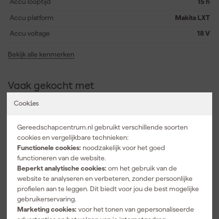
Accu looptijd
15 h
Accu platform
Makita LXT
Accu voltage
18 V
Bekijk alle kenmerken
Vaak gekocht met
Cookies
Gereedschapcentrum.nl gebruikt verschillende soorten
cookies en vergelijkbare technieken:
Functionele cookies:
noodzakelijk voor het goed
functioneren van de website.
Beperkt analytische cookies:
om het gebruik van de
website te analyseren en verbeteren, zonder persoonlijke
profielen aan te leggen. Dit biedt voor jou de best mogelijke
gebruikerservaring.
Makita
Marketing cookies:
voor het tonen van gepersonaliseerde
BL1850B 18V