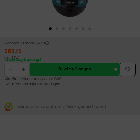
Afgelopen 30 dagen
367,20
366
,
95
incl. BTW
Maandag bezorgd
In winkelwagen
Gratis verzending vanaf €50,-
Retourtermijn van 30 dagen
Gereedschapcentrum is Kiyoh gecertificeerd