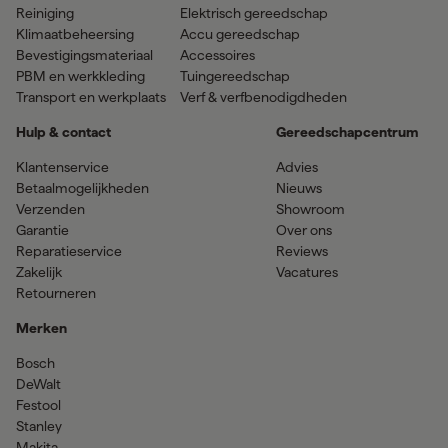
Reiniging
Elektrisch gereedschap
Klimaatbeheersing
Accu gereedschap
Bevestigingsmateriaal
Accessoires
PBM en werkkleding
Tuingereedschap
Transport en werkplaats
Verf & verfbenodigdheden
Hulp & contact
Gereedschapcentrum
Klantenservice
Advies
Betaalmogelijkheden
Nieuws
Verzenden
Showroom
Garantie
Over ons
Reparatieservice
Reviews
Zakelijk
Vacatures
Retourneren
Merken
Bosch
DeWalt
Festool
Stanley
Makita