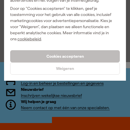
advertenties en het volgen van je internetgedrag.
Li-Ion accu -
5.0Ah
Door op "Cookies accepteren" te klikken, geef je
Maandag
toestemming voor het gebruik van alle cookies, inclusief
bezorgd
marketingcookies voor advertentiepersonalisatie. Kies je
voor "Weigeren", dan plaatsen we alleen functionele en
Adviesprijs
121,00
beperkt analytische cookies. Meer informatie vind je in
ons
cookiebeleid
.
78
,
99
incl. BTW
Cookies accepteren
Weigeren
Jouw account
Log-in en beheer je bestellingen en gegevens
Nieuwsbrief
Inschrijven wekelijkse nieuwsbrief
Wij helpen je graag
Neem contact op met één van onze specialisten.