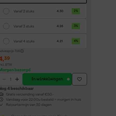
Vanaf 2 stuks
4.30
2
%
Vanaf 3 stuks
4.26
3
%
Vanaf 4 stuks
4.21
4
%
dviesprijs
7,56
4
,
39
incl. BTW
Morgen bezorgd
In winkelwagen
Nog 4 beschikbaar
Gratis verzending vanaf €50,-
Vandaag voor 22:00u besteld = morgen in huis
Retourtermijn van 30 dagen