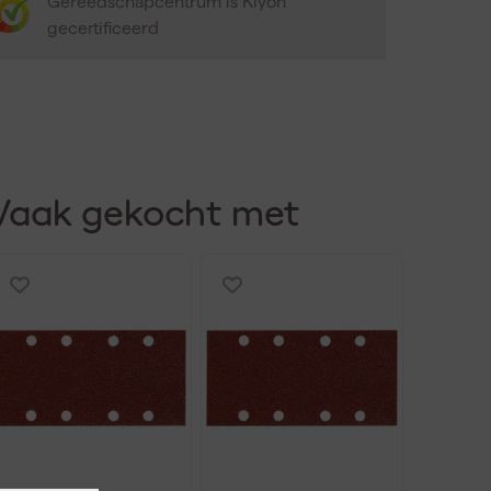
Gereedschapcentrum is Kiyoh
gecertificeerd
Vaak gekocht met