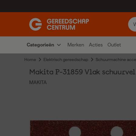
Categorieën
Merken
Acties
Outlet
Home
Elektrisch gereedschap
Schuurmachine acce
Makita P-31859 Vlak schuurvel 
MAKITA