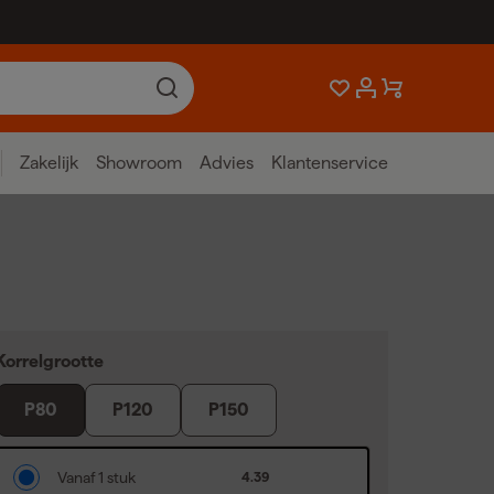
Zakelijk
Showroom
Advies
Klantenservice
Korrelgrootte
P80
P120
P150
Vanaf 1 stuk
4.39