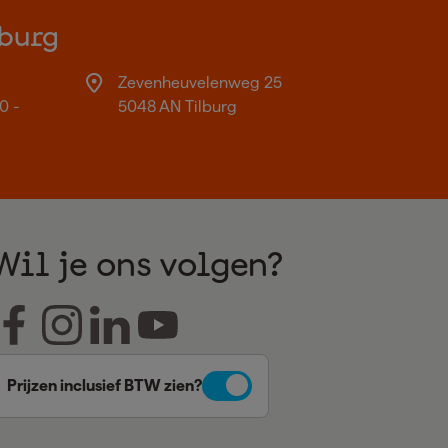
burg
Zevenheuvelenweg 25
0 -
5048 AN Tilburg
Wil je ons volgen?
Prijzen inclusief BTW zien?