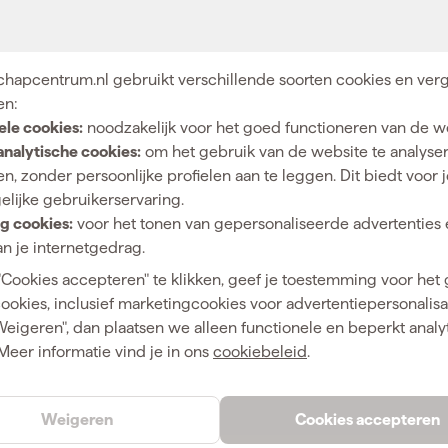
urresultaat dankzij de hoogwaardige korrelstructuur. Ze
rgt voor een efficiënte en prettige werkwijze. Met deze
iedere keer opnieuw.
hapcentrum.nl gebruikt verschillende soorten cookies en verg
en:
A
ele cookies:
noodzakelijk voor het goed functioneren van de w
analytische cookies:
om het gebruik van de website te analyse
10
n, zonder persoonlijke profielen aan te leggen. Dit biedt voor 
93 mm
elijke gebruikerservaring.
g cookies:
voor het tonen van gepersonaliseerde advertenties 
Vlakschuurmachine
n je internetgedrag.
Aluminium, Hout, Kunststof, Non-ferrometaal, Staal
"Cookies accepteren" te klikken, geef je toestemming voor het
cookies, inclusief marketingcookies voor advertentiepersonalisat
P80
Weigeren", dan plaatsen we alleen functionele en beperkt analy
Extra Grof
Meer informatie vind je in ons
cookiebeleid
.
230 mm
Weigeren
Cookies accepteren