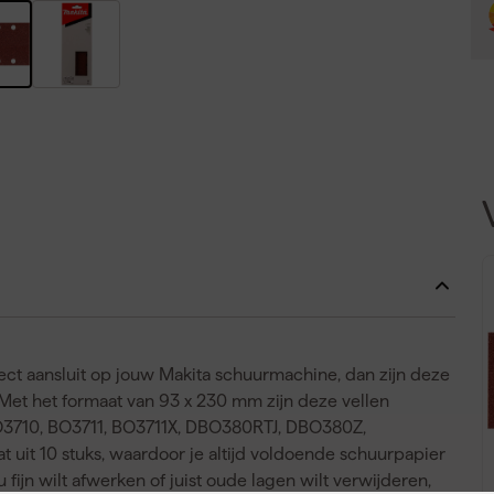
fect aansluit op jouw Makita schuurmachine, dan zijn deze
Met het formaat van 93 x 230 mm zijn deze vellen
O3710, BO3711, BO3711X, DBO380RTJ, DBO380Z,
it 10 stuks, waardoor je altijd voldoende schuurpapier
 fijn wilt afwerken of juist oude lagen wilt verwijderen,