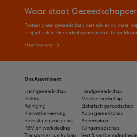
Waar staat Gereedschapce
Professioneel gereedschap met advies op maat: wij z
project ook is. Gereedschapcentrum is Beter Make
Meer over ons
Ons Assortiment
Luchtgereedschap
Handgereedschap
Elektra
Meetgereedschap
Reiniging
Elektrisch gereedschap
Klimaatbeheersing
Accu gereedschap
Bevestigingsmateriaal
Accessoires
PBM en werkkleding
Tuingereedschap
Transport en werkplaats
Verf & verfbenodigdhed