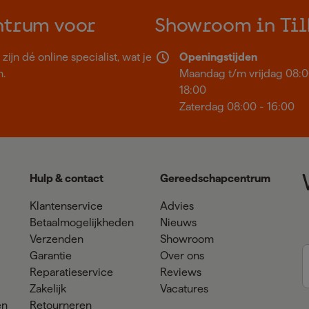
ntrum voor
Showroom in Til
ijn dé online specialist, wat je
Openingstijden
n.
Maandag t/m vrijdag 08:0
18:00
Zaterdag 08:00 - 16:00
Hulp & contact
Gereedschapcentrum
Klantenservice
Advies
Betaalmogelijkheden
Nieuws
Verzenden
Showroom
Garantie
Over ons
Reparatieservice
Reviews
Zakelijk
Vacatures
en
Retourneren