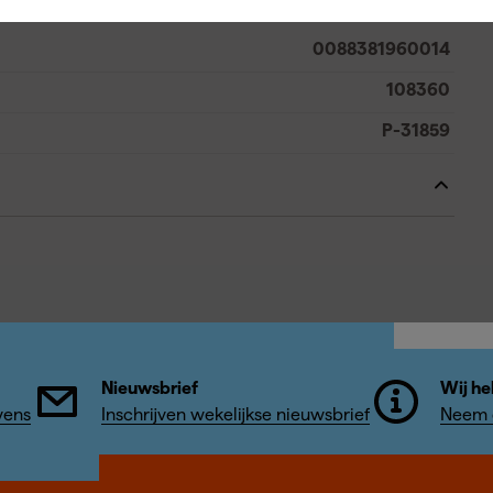
0088381960014
108360
P-31859
Nieuwsbrief
Wij he
vens
Inschrijven wekelijkse nieuwsbrief
Neem c