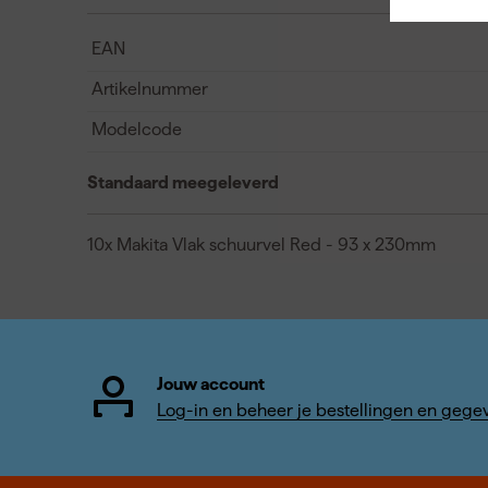
EAN
Artikelnummer
Modelcode
Standaard meegeleverd
10x Makita Vlak schuurvel Red - 93 x 230mm
Jouw account
Log-in en beheer je bestellingen en gege