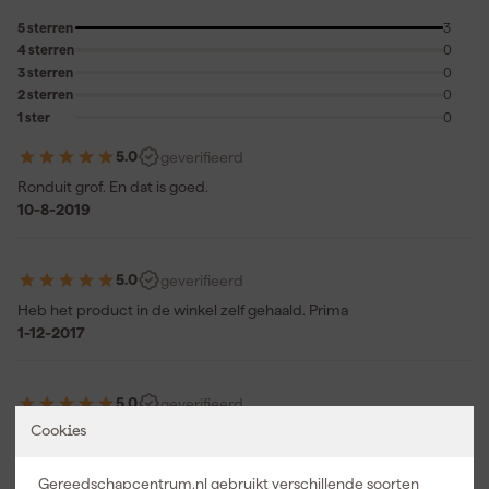
5 sterren
3
4 sterren
0
3 sterren
0
2 sterren
0
1 ster
0
5.0
geverifieerd
Ronduit grof. En dat is goed.
10-8-2019
5.0
geverifieerd
Heb het product in de winkel zelf gehaald. Prima
1-12-2017
5.0
geverifieerd
Cookies
-
8-7-2023
Geplaatst op onze Belgische site.
Gereedschapcentrum.nl gebruikt verschillende soorten