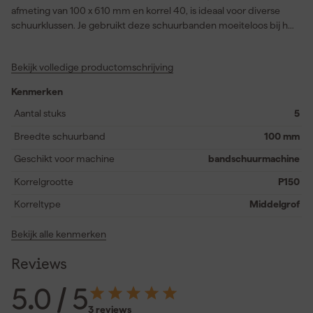
afmeting van 100 x 610 mm en korrel 40, is ideaal voor diverse
schuurklussen. Je gebruikt deze schuurbanden moeiteloos bij het
bewerken van hout en staal, waardoor je zowel grove als meer
nauwkeurige verwijdering van materiaal bereikt. De
Bekijk volledige productomschrijving
schuurbanden zijn geschikt voor verschillende Makita modellen,
waaronder de 9402, 9403, 9404 en M9401. Dankzij de sterke
Kenmerken
korrel behalen de banden een efficiënt en gelijkmatig
schuurresultaat, wat je werk vergemakkelijkt en versnelt. Kies
Aantal stuks
5
voor deze schuurbanden als je betrouwbaarheid en flexibiliteit
Breedte schuurband
100 mm
zoekt voor uiteenlopende schuurtoepassingen.
Geschikt voor machine
bandschuurmachine
Korrelgrootte
P150
Korreltype
Middelgrof
Bekijk alle kenmerken
Reviews
5.0
/ 5
3 reviews