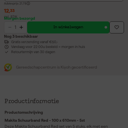
Adviesprijs
21,78
12
,
33
incl. BTW
Morgen bezorgd
In winkelwagen
Nog 3 beschikbaar
Gratis verzending vanaf €50,-
Vandaag voor 22:00u besteld = morgen in huis
Retourtermijn van 30 dagen
Gereedschapcentrum is Kiyoh gecertificeerd
Productinformatie
Productomschrijving
Makita Schuurband Red - 100 x 610mm - 5st
Deze Makita Schuurband Red set van 5 stuks, elk met een