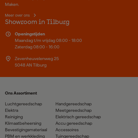
Maken.
Meer over ons
Showroom in Tilburg
Openingstijden
Maandag t/m vrijdag 08:00 - 18:00
Zaterdag 08:00 - 16:00
Zevenheuvelenweg 25
5048 AN Tilburg
Ons Assortiment
Luchtgereedschap
Handgereedschap
Elektra
Meetgereedschap
Reiniging
Elektrisch gereedschap
Klimaatbeheersing
Accu gereedschap
Bevestigingsmateriaal
Accessoires
PBM en werkkleding
Tuingereedschap