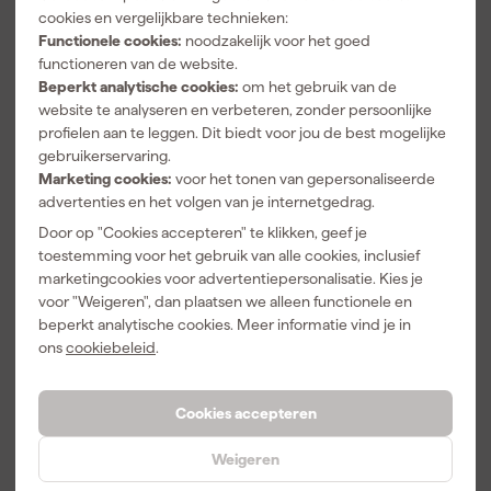
cookies en vergelijkbare technieken:
Functionele cookies:
noodzakelijk voor het goed
Over onze reviews
functioneren van de website.
Beperkt analytische cookies:
om het gebruik van de
website te analyseren en verbeteren, zonder persoonlijke
Vaak gekocht met
profielen aan te leggen. Dit biedt voor jou de best mogelijke
gebruikerservaring.
Marketing cookies:
voor het tonen van gepersonaliseerde
advertenties en het volgen van je internetgedrag.
Door op "Cookies accepteren" te klikken, geef je
toestemming voor het gebruik van alle cookies, inclusief
marketingcookies voor advertentiepersonalisatie. Kies je
voor "Weigeren", dan plaatsen we alleen functionele en
beperkt analytische cookies. Meer informatie vind je in
ons
cookiebeleid
.
Makita P-
Makita P-
Makita P-
36902
36918
36924
Cookies accepteren
Schuurband -
Schuurband -
Schuurband -
K80 - 100 x
K100 - 100 x
K120 - 100 x
Morgen
Morgen
Morgen
Weigeren
610mm (5st)
610mm (5st)
610mm (5st)
bezorgd
bezorgd
bezorgd