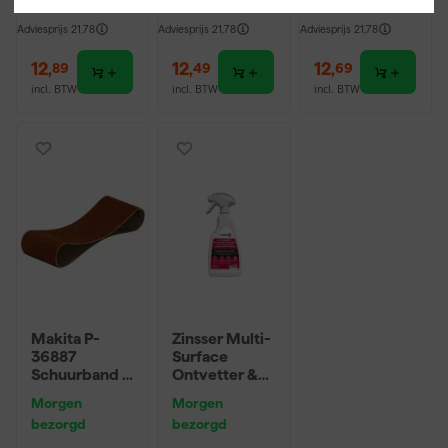
Adviesprijs
21,78
Adviesprijs
21,78
Adviesprijs
21,78
12
,
12
,
12
,
89
49
69
incl. BTW
incl. BTW
incl. BTW
Makita P-
Zinsser Multi-
36887
Surface
Schuurband -
Ontvetter &
K40 - 100 x
ReinigerSpray
Morgen
Morgen
610mm (5st)
500ml
bezorgd
bezorgd