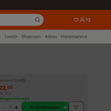
Zakelijk
Showroom
Advies
Klantenservice
dviesprijs
23,89
22
,
69
incl. BTW
Morgen bezorgd
In winkelwagen