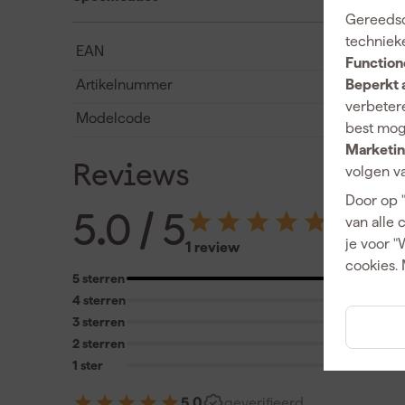
Gereedsc
techniek
EAN
Function
Beperkt 
Artikelnummer
verbetere
Modelcode
best mog
Marketin
Reviews
volgen va
Door op 
5.0
/ 5
van alle 
je voor "
1 review
cookies. 
5 sterren
4 sterren
3 sterren
2 sterren
1 ster
5.0
geverifieerd