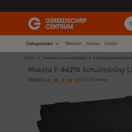
Categorieën
Merken
Acties
Outlet
Home
Transport en werkplaats
Inlays gereedschapsk
Makita P-84274 Schuiminlay 
5.0
/ 5
1 review
MAKITA