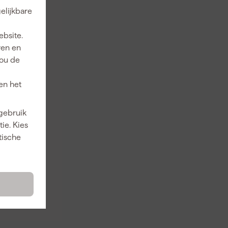
elijkbare
ebsite.
ren en
jou de
en het
 gebruik
ie. Kies
tische