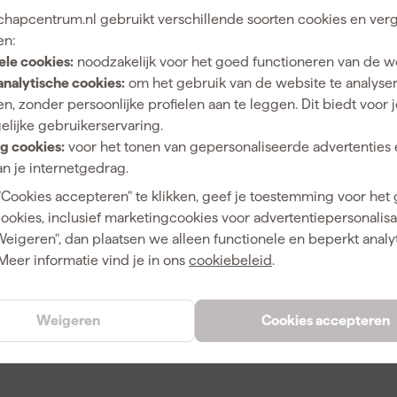
hapcentrum.nl gebruikt verschillende soorten cookies en verg
en:
0088381567497
ele cookies:
noodzakelijk voor het goed functioneren van de w
analytische cookies:
om het gebruik van de website te analyse
327533
n, zonder persoonlijke profielen aan te leggen. Dit biedt voor 
P-84274
elijke gebruikerservaring.
g cookies:
voor het tonen van gepersonaliseerde advertenties 
n je internetgedrag.
"Cookies accepteren" te klikken, geef je toestemming voor het
cookies, inclusief marketingcookies voor advertentiepersonalisat
Weigeren", dan plaatsen we alleen functionele en beperkt analy
Meer informatie vind je in ons
cookiebeleid
.
1
0
0
Weigeren
Cookies accepteren
0
0