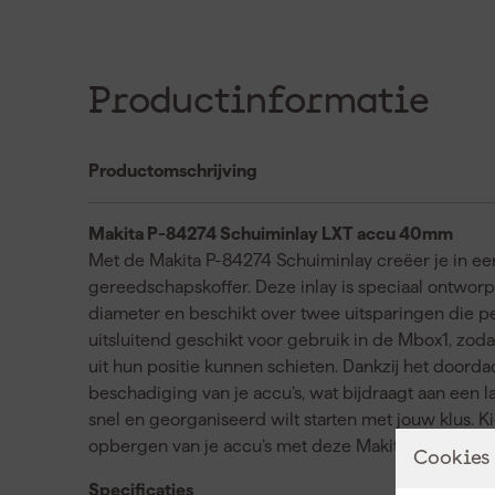
Productinformatie
Productomschrijving
Makita P-84274 Schuiminlay LXT accu 40mm
Met de Makita P-84274 Schuiminlay creëer je in ee
gereedschapskoffer. Deze inlay is speciaal ontwor
diameter en beschikt over twee uitsparingen die per
uitsluitend geschikt voor gebruik in de Mbox1, zodat
uit hun positie kunnen schieten. Dankzij het doord
beschadiging van je accu’s, wat bijdraagt aan een 
snel en georganiseerd wilt starten met jouw klus. 
opbergen van je accu’s met deze Makita schuiminla
Cookies
Specificaties