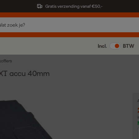
Gratis verzending vanaf €50,-
Incl.
BTW
offers
LXT accu 40mm
A