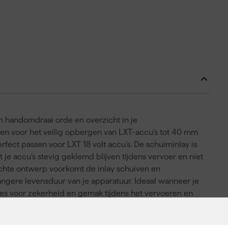
n handomdraai orde en overzicht in je
pen voor het veilig opbergen van LXT-accu’s tot 40 mm
fect passen voor LXT 18 volt accu’s. De schuiminlay is
 je accu’s stevig geklemd blijven tijdens vervoer en niet
achte ontwerp voorkomt de inlay schuiven en
langere levensduur van je apparatuur. Ideaal wanneer je
Kies voor zekerheid en gemak tijdens het vervoeren en
y.