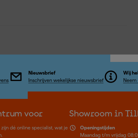
Nieuwsbrief
Wij he
vens
Inschrijven wekelijkse nieuwsbrief
Neem c
ntrum voor
Showroom in Til
ijn dé online specialist, wat je
Openingstijden
n.
Maandag t/m vrijdag 08:0