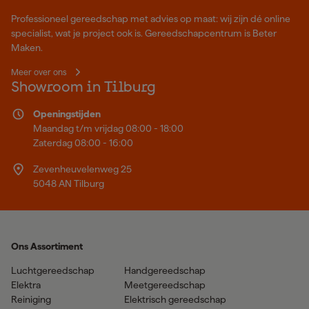
Professioneel gereedschap met advies op maat: wij zijn dé online
specialist, wat je project ook is. Gereedschapcentrum is Beter
Maken.
Meer over ons
Showroom in Tilburg
Openingstijden
Maandag t/m vrijdag 08:00 - 18:00
Zaterdag 08:00 - 16:00
Zevenheuvelenweg 25
5048 AN Tilburg
Ons Assortiment
Luchtgereedschap
Handgereedschap
Elektra
Meetgereedschap
Reiniging
Elektrisch gereedschap