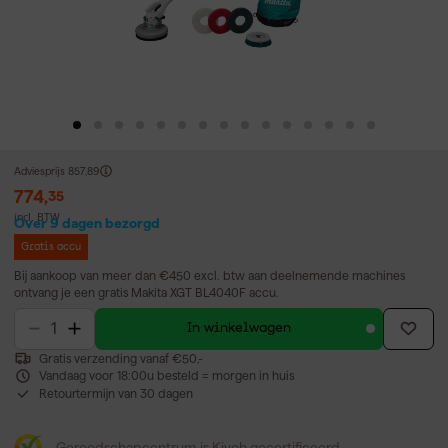
Adviesprijs
857,89
774
,
35
incl. BTW
Over 9 dagen bezorgd
Gratis accu
Bij aankoop van meer dan €450 excl. btw aan deelnemende machines
ontvang je een gratis Makita XGT BL4040F accu.
In winkelwagen
Gratis verzending vanaf €50,-
Vandaag voor 18:00u besteld = morgen in huis
Retourtermijn van 30 dagen
Gereedschapcentrum is Kiyoh gecertificeerd