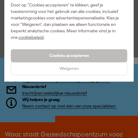
Door op "Cookies accepteren" te klikken, geef je
Documenten
toestemming voor het gebruik van alle cookies, inclusief
marketingcookies voor advertentiepersonalisatie. Kies je
voor "Weigeren", dan plaatsen we alleen functionele en
Handleiding
beperkt analytische cookies. Meer informatie vind je in
ons
cookiebeleid
.
Cookies accepteren
Weigeren
Jouw account
Log-in en beheer je bestellingen en gegevens
Nieuwsbrief
Inschrijven wekelijkse nieuwsbrief
Wij helpen je graag
Neem contact op met één van onze specialisten.
Waar staat Gereedschapcentrum voor