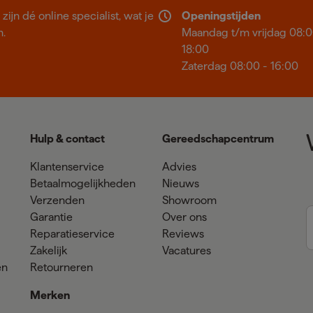
ijn dé online specialist, wat je
Openingstijden
n.
Maandag t/m vrijdag 08:0
18:00
Zaterdag 08:00 - 16:00
Hulp & contact
Gereedschapcentrum
Klantenservice
Advies
Betaalmogelijkheden
Nieuws
Verzenden
Showroom
Garantie
Over ons
Reparatieservice
Reviews
Zakelijk
Vacatures
en
Retourneren
Merken