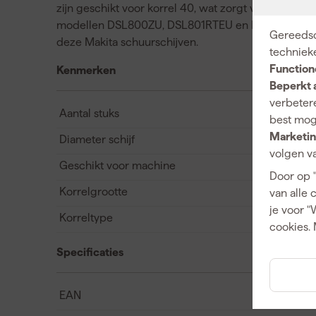
zijn geschikt voor korrel 40, wat zorgt voor een kr
modellen DSL800ZU, DSL801RTEU en DSL801ZU. Kies
Gereedsc
deze Makita schuurschijven.
techniek
Function
Kenmerken
Beperkt 
verbetere
Aantal stuks
best mog
Marketin
Diameter schijf
volgen va
Geschikt voor machine
Door op 
Korrelgrootte
van alle 
je voor "
Korreltype
cookies. 
Specificaties
EAN