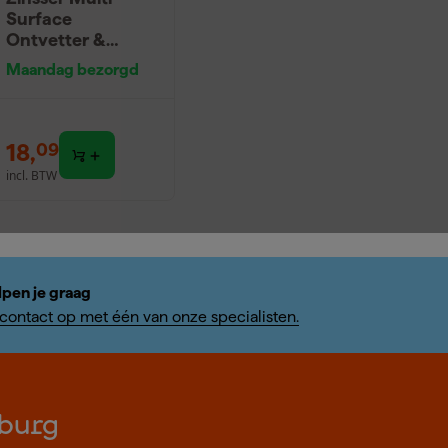
Surface
Ontvetter &
ReinigerConcentr
Maandag bezorgd
aat 1L
18
,
09
incl. BTW
lpen je graag
ontact op met één van onze specialisten.
burg