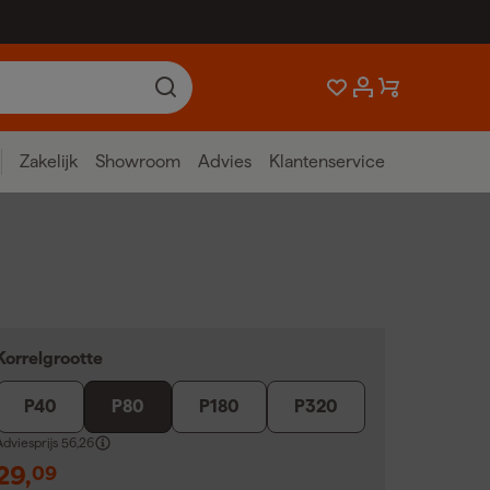
Zakelijk
Showroom
Advies
Klantenservice
Korrelgrootte
P40
P80
P180
P320
dviesprijs
56,26
29
,
09