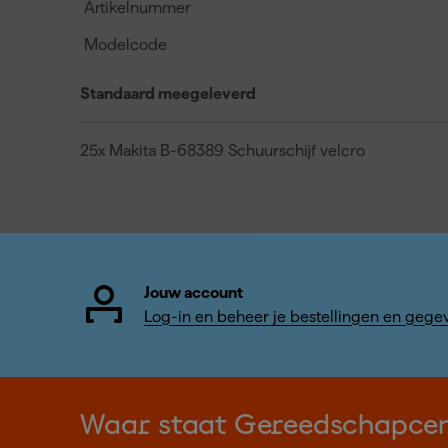
Artikelnummer
Modelcode
Standaard meegeleverd
25x Makita B-68389 Schuurschijf velcro
Jouw account
Log-in en beheer je bestellingen en gege
Waar staat Gereedschapce