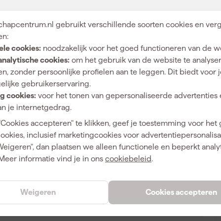
achtige materiaalafname. Ze passen uitstekend op Makita
 voor betrouwbaarheid en een strak eindresultaat met
hapcentrum.nl gebruikt verschillende soorten cookies en verg
en:
ele cookies:
noodzakelijk voor het goed functioneren van de w
A
analytische cookies:
om het gebruik van de website te analyse
n, zonder persoonlijke profielen aan te leggen. Dit biedt voor 
25
elijke gebruikerservaring.
g cookies:
voor het tonen van gepersonaliseerde advertenties 
225 mm
n je internetgedrag.
Excentrische schuurmachine
"Cookies accepteren" te klikken, geef je toestemming voor het
P80
cookies, inclusief marketingcookies voor advertentiepersonalisat
Weigeren", dan plaatsen we alleen functionele en beperkt analy
Extra Grof
Meer informatie vind je in ons
cookiebeleid
.
Weigeren
Cookies accepteren
0088381545907