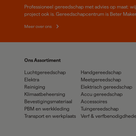
Professioneel gereedschap met advies op maat: wij z
project ook is. Gereedschapcentrum is Beter Make
Meer over ons
Ons Assortiment
Luchtgereedschap
Handgereedschap
Elektra
Meetgereedschap
Reiniging
Elektrisch gereedschap
Klimaatbeheersing
Accu gereedschap
Bevestigingsmateriaal
Accessoires
PBM en werkkleding
Tuingereedschap
Transport en werkplaats
Verf & verfbenodigdhed