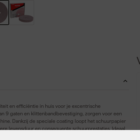
it en efficiëntie in huis voor je excentrische
van 9 gaten en klittenbandbevestiging, zorgen voor een
ine. Dankzij de speciale coating loopt het schuurpapier
ngere levensduur en consequente schuurprestaties. Ideaal
grote oppervlakken zonder onderbrekingen. De schijven