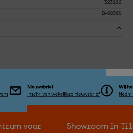
323266
B-68395
Nieuwsbrief
Wij he
vens
Inschrijven wekelijkse nieuwsbrief
Neem c
ntrum voor
Showroom in Til