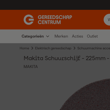
Categorieën
Merken
Acties
Outlet
Home
Elektrisch gereedschap
Schuurmachine acce
Makita Schuurschijf - 225mm - 
MAKITA