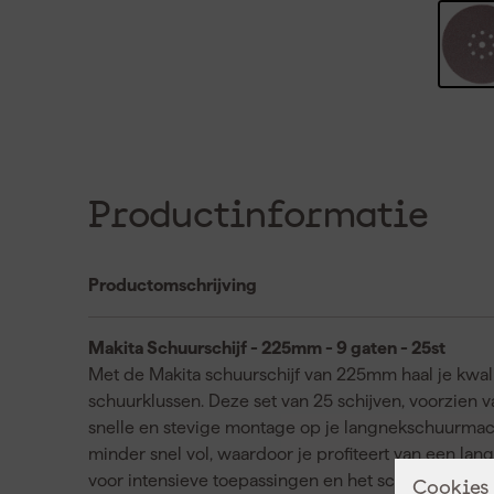
Productinformatie
Productomschrijving
Makita Schuurschijf - 225mm - 9 gaten - 25st
Met de Makita schuurschijf van 225mm haal je kwalite
schuurklussen. Deze set van 25 schijven, voorzien 
snelle en stevige montage op je langnekschuurmach
minder snel vol, waardoor je profiteert van een la
voor intensieve toepassingen en het schuren van 
Cookies