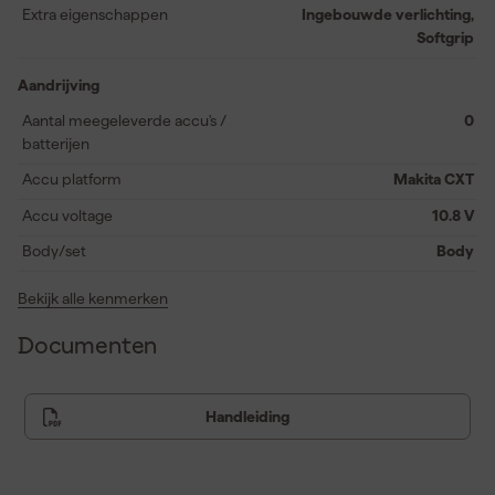
geïntegreerde LED-verlichting zorgt voor goed zicht op het
Extra eigenschappen
Ingebouwde verlichting,
werkstuk, zelfs in slecht verlichte omgevingen. Het compacte
Softgrip
ontwerp maakt langdurig werken comfortabel, en een optionele
diepte-instelling helpt beschadiging van het materiaal te
Aandrijving
voorkomen. Een praktische en betrouwbare keuze voor
Aantal meegeleverde accu's /
0
professionals die precisie en mobiliteit vereisen.
batterijen
Accu platform
Makita CXT
Accu voltage
10.8 V
Body/set
Body
Bekijk alle kenmerken
Documenten
Handleiding