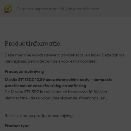
Gereedschapcentrum is Kiyoh gecertificeerd
Productinformatie
Deze machine wordt geleverd zonder accu en lader. Deze zijn los
verkrijgbaar. Bekijk de bundels voor extra voordeel.
Productomschrijving
Makita ST113DZ 10,8V accu nietmachine body – compacte
precisietacker voor afwerking en stoffering
De Makita ST113DZ is een lichte en handzame 10,8V accu
nietmachine, ideaal voor uiteenlopende afwerkings- en
stoffeerwerkzaamheden. Deze machine verwerkt nieten van 7 tot
11 mm en schiet tot 2000 nieten per lading met een 2.0Ah accu
Bekijk volledige productomschrijving
(niet meegeleverd). Dankzij de repeteerfunctie is hij zeer
geschikt voor seriematig werk, terwijl het
Product type
beveiligingsmechanisme ongewild afschieten voorkomt. De