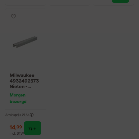
Milwaukee
4932492573
Nieten -
Gegalvaniseer
Morgen
d - 14mm
bezorgd
(5000 st)
Adviesprijs
21,54
14
,
09
incl. BTW