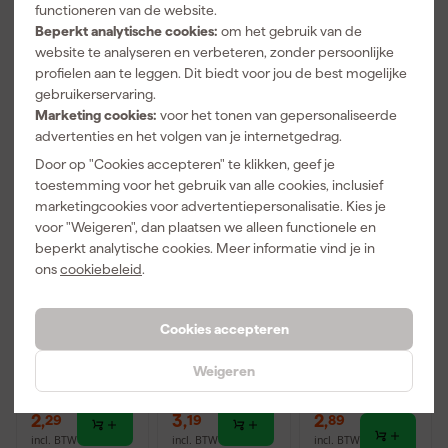
incl. BTW
incl. BTW
incl. BTW
functioneren van de website.
Beperkt analytische cookies:
om het gebruik van de
website te analyseren en verbeteren, zonder persoonlijke
profielen aan te leggen. Dit biedt voor jou de best mogelijke
gebruikerservaring.
Marketing cookies:
voor het tonen van gepersonaliseerde
advertenties en het volgen van je internetgedrag.
Door op "Cookies accepteren" te klikken, geef je
toestemming voor het gebruik van alle cookies, inclusief
marketingcookies voor advertentiepersonalisatie. Kies je
voor "Weigeren", dan plaatsen we alleen functionele en
beperkt analytische cookies. Meer informatie vind je in
Milwaukee
Milwaukee
Milwaukee
ons
cookiebeleid
.
4932492569
4932492565
4932492568
Nieten -
Nieten -
Nieten -
Gegalvaniseer
Gegalvaniseer
Gegalvaniseer
Morgen
Morgen
Morgen
d - 14mm
d - 6mm
d - 12mm (750
Cookies accepteren
bezorgd
bezorgd
bezorgd
(600 st)
(1400 st)
st)
Weigeren
Afgelopen 30 dgn
3,09
Adviesprijs
3,38
Adviesprijs
4,84
-6%
2
,
3
,
2
,
29
19
89
incl. BTW
incl. BTW
incl. BTW