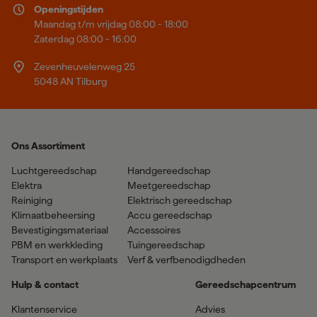
Openingstijden
Maandag t/m vrijdag 08:00 - 18:00
Zaterdag 08:00 - 16:00
Zevenheuvelenweg 25
5048 AN Tilburg
Ons Assortiment
Luchtgereedschap
Handgereedschap
Elektra
Meetgereedschap
Reiniging
Elektrisch gereedschap
Klimaatbeheersing
Accu gereedschap
Bevestigingsmateriaal
Accessoires
PBM en werkkleding
Tuingereedschap
Transport en werkplaats
Verf & verfbenodigdheden
Hulp & contact
Gereedschapcentrum
Klantenservice
Advies