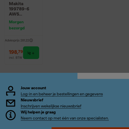
Makita
199789-6
AWS
ontvanger
Morgen
bezorgd
Adviesprijs
281,22
198
,
79
incl. BTW
Jouw account
Log-in en beheer je bestellingen en gegevens
Nieuwsbrief
Inschrijven wekelijkse nieuwsbrief
Wij helpen je graag
Neem contact op met één van onze specialisten.