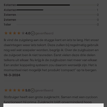
5 sterren
2
4 sterren
1
3 sterren
0
2 sterren
0
1 ster
0
4.0
geverifieerd
Ik vind de zuigslang aan de stugge kant en iets te lang. Het snoer
daarintegen weer iets tekort. Deze zullen bij regelmatig gebruik
nog wel wat soepeler worden, begrijp ik. Over de zuigbuizen en
de zuigvoet ben ik niet tevreden. Eerst vielen deze drie delen
telkens uit elkaar. Nu krijg ik de zuigbuizen niet meer van elkaar.
Een ander koppeling systeem zou daarom wenselijk zijn. Het is
momenteel niet mogelijk het produkt 'compact" op te bergen.
16-3-2024
5.0
geverifieerd
Stofzuiger heeft een grote zuigkracht. Samen met een cycloon
functioneert hij prima. Zuigkracht blijft onverminderd hoog
18-10-2021