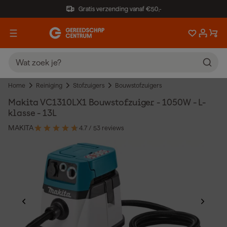
Gratis verzending vanaf €50,-
Home
Reiniging
Stofzuigers
Bouwstofzuigers
Makita VC1310LX1 Bouwstofzuiger - 1050W - L-
klasse - 13L
MAKITA
4.7
/ 5
3 reviews