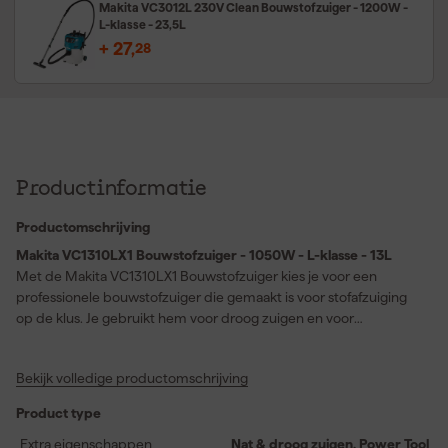
Makita VC3012L 230V Clean Bouwstofzuiger - 1200W -
L-klasse - 23,5L
+
27
,
28
Productinformatie
Productomschrijving
Makita VC1310LX1 Bouwstofzuiger - 1050W - L-klasse - 13L
Met de Makita VC1310LX1 Bouwstofzuiger kies je voor een
professionele bouwstofzuiger die gemaakt is voor stofafzuiging
op de klus. Je gebruikt hem voor droog zuigen en voor
incidenteel nat gebruik met het juiste filter. Dankzij het
automatische startsysteem schakelt de stofzuiger mee met
Bekijk volledige productomschrijving
aangesloten machines en blijft hij nog even nadraaien voor een
nette afwerking van het werk. De variabele zuigkracht helpt je om
Product type
per toepassing de juiste balans te vinden. De antistatische
stofzuigslang draagt bij aan comfortabel werken en de stille
Extra eigenschappen
Nat & droog zuigen, Power Tool