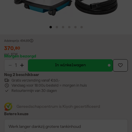
Adviesprijs
494,89
370
,
80
incl. BTW
Morgen bezorgd
In winkelwagen
Nog 2 beschikbaar
Gratis verzending vanaf €50,-
Vandaag voor 18:00u besteld = morgen in huis
Retourtermijn van 30 dagen
Gereedschapcentrum is Kiyoh gecertificeerd
Betere keuze
Werk langer dankzij grotere tankinhoud