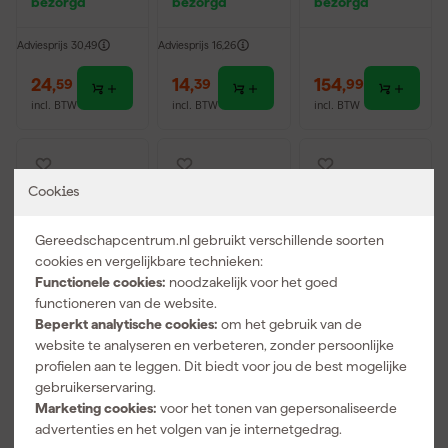
bezorgd
bezorgd
bezorgd
3G1.5 oranje
3G1,5 - 5m
3G2,5 - grijs
Adviesprijs
30,49
Adviesprijs
16,26
24
,
14
,
154
,
59
39
99
incl. BTW
incl. BTW
incl. BTW
Cookies
Gereedschapcentrum.nl gebruikt verschillende soorten
cookies en vergelijkbare technieken:
Functionele cookies:
noodzakelijk voor het goed
functioneren van de website.
Beperkt analytische cookies:
om het gebruik van de
website te analyseren en verbeteren, zonder persoonlijke
PerfectPro H-
3M 8822
Stanley
profielen aan te leggen. Dit biedt voor jou de best mogelijke
30
Stofmasker -
SY120-2D EU
gebruikerservaring.
Gehoorbesch
FFP2 - Met
Veiligheidsbril
Marketing cookies:
voor het tonen van gepersonaliseerde
erming
ventiel
zonder
Morgen
Morgen
Morgen
montuur -
advertenties en het volgen van je internetgedrag.
bezorgd
bezorgd
bezorgd
Getint Glas