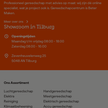
Professioneel gereedschap met advies op maat: wij zijn dé online
specialist, wat je project ook is. Gereedschapcentrum is Beter
Maken.
Meer over ons
Showroom in Tilburg
Openingstijden
Maandag t/m vrijdag 08:00 - 18:00
Zaterdag 08:00 - 16:00
Zevenheuvelenweg 25
5048 AN Tilburg
Ons Assortiment
Luchtgereedschap
Handgereedschap
Elektra
Meetgereedschap
Reiniging
Elektrisch gereedschap
Klimaatbeheersing
Accu gereedschap