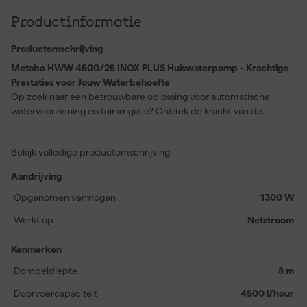
Productinformatie
Productomschrijving
Metabo HWW 4500/25 INOX PLUS Huiswaterpomp - Krachtige
Prestaties voor Jouw Waterbehoefte
Op zoek naar een betrouwbare oplossing voor automatische
watervoorziening en tuinirrigatie? Ontdek de kracht van de
Metabo HWW 4500/25 INOX PLUS huiswaterpomp. Met een
indrukwekkend opgenomen vermogen van 1300 watt en een
Bekijk volledige productomschrijving
tankinhoud van 24 liter, pomp je moeiteloos tot 4500 liter water
per uur. Dankzij de stevige roestvrijstalen behuizing geniet je van
Aandrijving
een lange levensduur. De drukcapaciteit van 4,8 bar zorgt voor
constante waterdruk, zelfs tot een dompeldiepte van 8 meter.
Opgenomen vermogen
1300 W
Gemakkelijk in gebruik door de gereedschapsloze
Werkt op
Netstroom
wateraftapplug en de praktische watervulopening. Met
duurzaam ontwerp en onderhoudsvrije motor vertrouwd en
Kenmerken
efficiënt werken gegarandeerd – jouw sprankelende tuin begint
hier!
Dompeldiepte
8 m
Doorvoercapaciteit
4500 l/hour