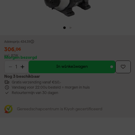
Adviesprijs
434,39
306
,
06
incl. BTW
Morgen bezorgd
In winkelwagen
Nog 3 beschikbaar
Gratis verzending vanaf €50,-
Vandaag voor 22:00u besteld = morgen in huis
Retourtermijn van 30 dagen
Gereedschapcentrum is Kiyoh gecertificeerd