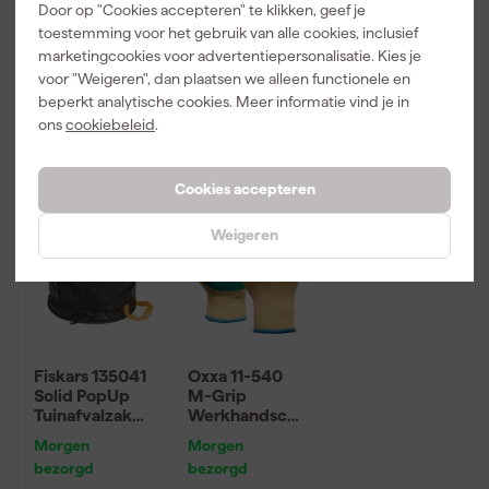
Door op "Cookies accepteren" te klikken, geef je
toestemming voor het gebruik van alle cookies, inclusief
Adviesprijs
30,63
Adviesprijs
6,86
marketingcookies voor advertentiepersonalisatie. Kies je
voor "Weigeren", dan plaatsen we alleen functionele en
56
,
3
,
4
,
99
19
49
beperkt analytische cookies. Meer informatie vind je in
incl. BTW
incl. BTW
incl. BTW
ons
cookiebeleid
.
Cookies accepteren
Weigeren
Fiskars 135041
Oxxa 11-540
Solid PopUp
M-Grip
Tuinafvalzak -
Werkhandsch
56L
oenen -
Morgen
Morgen
Groen/Geel -
bezorgd
bezorgd
8/M