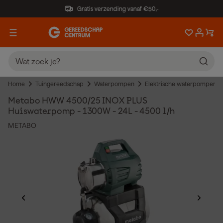
Gratis verzending vanaf €50,-
Home
Tuingereedschap
Waterpompen
Elektrische waterpompen
Metabo HWW 4500/25 INOX PLUS
Huiswaterpomp - 1300W - 24L - 4500 l/h
METABO