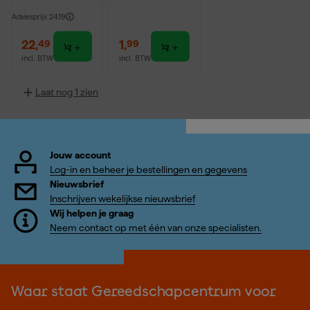
Adviesprijs
24,19
22
,
1
,
49
99
incl. BTW
incl. BTW
Laat nog 1 zien
Jouw account
Log-in en beheer je bestellingen en gegevens
Nieuwsbrief
Inschrijven wekelijkse nieuwsbrief
Wij helpen je graag
Neem contact op met één van onze specialisten.
Waar staat Gereedschapcentrum voor