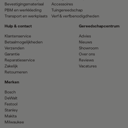
Bevestigingsmateriaal
Accessoires
PBM en werkkleding
Tuingereedschap
Transport en werkplaats
Verf & verfbenodigdheden
Hulp & contact
Gereedschapcentrum
Klantenservice
Advies
Betaalmogelijkheden
Nieuws
Verzenden
Showroom
Garantie
Over ons
Reparatieservice
Reviews
Zakelijk
Vacatures
Retourneren
Merken
Bosch
DeWalt
Festool
Stanley
Makita
Milwaukee