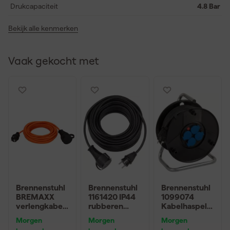
Drukcapaciteit
4.8 Bar
Bekijk alle kenmerken
Vaak gekocht met
Brennenstuhl
Brennenstuhl
Brennenstuhl
BREMAXX
1161420 IP44
1099074
verlengkabel
rubberen
Kabelhaspel
IP44 10m AT-
verlengsnoer
AK 260 - 25m
Morgen
Morgen
Morgen
N05V3V3-F
- H05RR-F
- H07RN-F