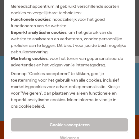
Documenten
Gereedschapcentrum.nl gebruikt verschillende soorten
cookies en vergelijkbare technieken:
Functionele cookies:
noodzakelijk voor het goed
Handleiding
functioneren van de website.
Beperkt analytische cookies:
om het gebruik van de
website te analyseren en verbeteren, zonder persoonlijke
profielen aan te leggen. Dit biedt voor jou de best mogelijke
gebruikerservaring.
Marketing cookies:
voor het tonen van gepersonaliseerde
advertenties en het volgen van je internetgedrag.
Jouw account
Door op "Cookies accepteren" te klikken, geef je
Log-in en beheer je bestellingen en gegevens
toestemming voor het gebruik van alle cookies, inclusief
Nieuwsbrief
marketingcookies voor advertentiepersonalisatie. Kies je
Inschrijven wekelijkse nieuwsbrief
voor "Weigeren", dan plaatsen we alleen functionele en
Wij helpen je graag
beperkt analytische cookies. Meer informatie vind je in
Neem contact op met één van onze specialisten.
ons
cookiebeleid
.
Cookies accepteren
Waar staat Gereedschapcentrum voor
Weigeren