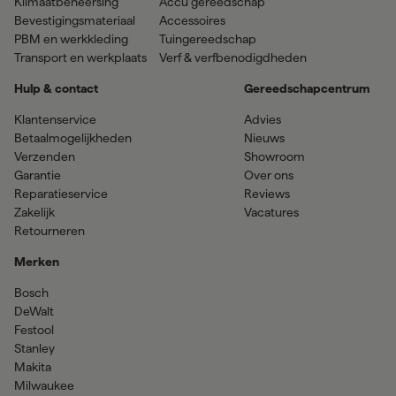
Klimaatbeheersing
Accu gereedschap
Bevestigingsmateriaal
Accessoires
PBM en werkkleding
Tuingereedschap
Transport en werkplaats
Verf & verfbenodigdheden
Hulp & contact
Gereedschapcentrum
Klantenservice
Advies
Betaalmogelijkheden
Nieuws
Verzenden
Showroom
Garantie
Over ons
Reparatieservice
Reviews
Zakelijk
Vacatures
Retourneren
Merken
Bosch
DeWalt
Festool
Stanley
Makita
Milwaukee