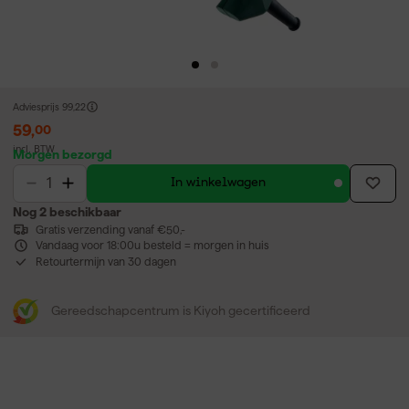
Adviesprijs
99,22
59
,
00
incl. BTW
Morgen bezorgd
In winkelwagen
Nog 2 beschikbaar
Gratis verzending vanaf €50,-
Vandaag voor 18:00u besteld = morgen in huis
Retourtermijn van 30 dagen
Gereedschapcentrum is Kiyoh gecertificeerd