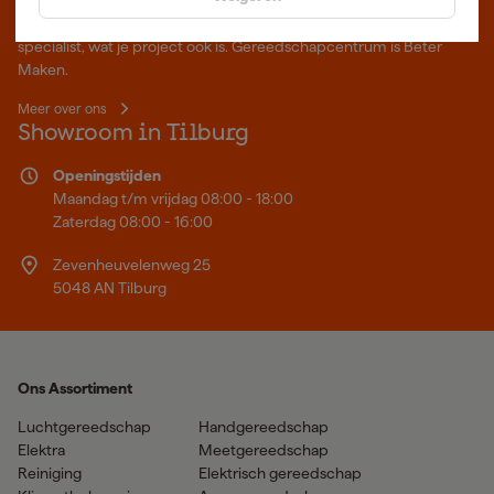
Professioneel gereedschap met advies op maat: wij zijn dé online
specialist, wat je project ook is. Gereedschapcentrum is Beter
Maken.
Meer over ons
Showroom in Tilburg
Openingstijden
Maandag t/m vrijdag 08:00 - 18:00
Zaterdag 08:00 - 16:00
Zevenheuvelenweg 25
5048 AN Tilburg
Ons Assortiment
Luchtgereedschap
Handgereedschap
Elektra
Meetgereedschap
Reiniging
Elektrisch gereedschap